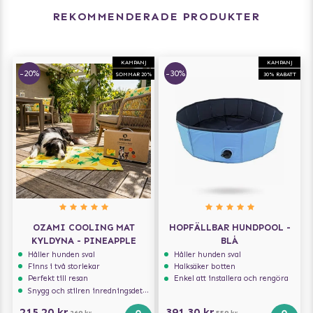
REKOMMENDERADE PRODUKTER
KAMPANJ
KAMPANJ
-20%
-30%
SOMMAR 20%
30% RABATT
OZAMI COOLING MAT
HOPFÄLLBAR HUNDPOOL -
KYLDYNA - PINEAPPLE
BLÅ
Håller hunden sval
Håller hunden sval
Finns i två storlekar
Halksäker botten
Perfekt till resan
Enkel att installera och rengöra
Snygg och stilren inredningsdetalj
215,20 kr
391,30 kr