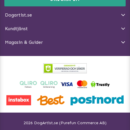
E-post:
info@dogartist.se
Om oss
Introducera katt och hund för varandra
Dogartist.se
Köpvillkor
Magasin - Visa alla artiklar
Kundtjänst
Ångra Köp
Hundreflexer
Magasin & Guider
Hundbäddar
2026 DogArtist.se (Purefun Commerce AB)