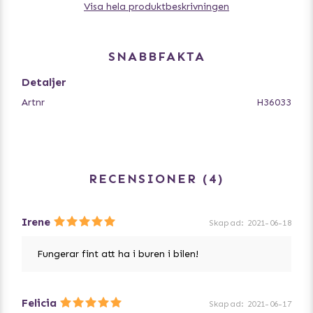
Visa hela produktbeskrivningen
Kan användas i bilen, buren, bädden eller var som helst
där hunden behöver svalkas.
För snabbare kylning, lägg den i kylskåpet i 30-60
SNABBFAKTA
minuter innan användning.
Detaljer
Rengöring: Torka kyldynan med en fuktig trasa.
Artnr
H36033
Storlekar:
XS - 40x30 cm
S - 50x40 cm
M - 65x50 cm
RECENSIONER
4
L - 90x50 cm
XL - 110x70 cm
Irene
Skapad
:
2021-06-18
Fungerar fint att ha i buren i bilen!
Felicia
Skapad
:
2021-06-17