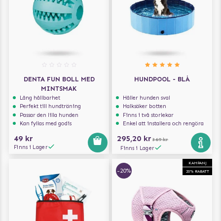
DENTA FUN BOLL MED
HUNDPOOL - BLÅ
MINTSMAK
Lång hållbarhet
Håller hunden sval
Perfekt till hundträning
Halksäker botten
Passar den lilla hunden
Finns i två storlekar
Kan fyllas med godis
Enkel att installera och rengöra
49 kr
295,20 kr
369 kr
Finns i Lager
Finns i Lager
KAMPANJ
-20%
20% RABATT