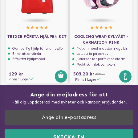
TRIXIE FÖRSTA HJÄLPEN KIT
COOLING WRAP KYLVÄST -
CARNATION PINK
Oumbärlig hjälp för alla husdjursägare
Mät din hund mot storleksguiden för att få rätt storlek
Enkel att använda
Lätt att ta på och av
Effektivt hjälpmedel
Justerbar för perfekt passform
Praktisk, mjuk och skön
129 kr
503,20 kr
629 kr
Finns i Lager
Finns i Lager
Ange din mejladress för att
Vad kan hundar äta?
Håll dig uppdaterad med nyheter och kampanjerbjudanden.
Så mäter du din hund
Träna Nose Work hemma
DogArtist.se drivs av:
Purefun Commerce AB
Kundservice - FAQ
Momsnr: SE5567445209
SKICKA IN
Så gör du promenaden roligare