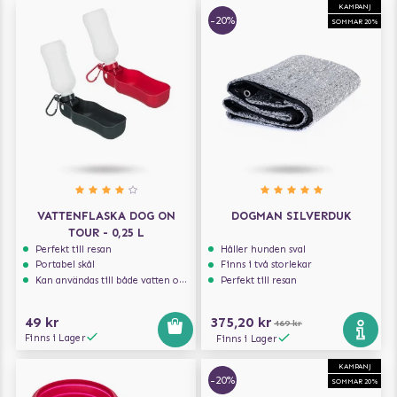
KAMPANJ
-20%
SOMMAR 20%
VATTENFLASKA DOG ON
DOGMAN SILVERDUK
TOUR - 0,25 L
Perfekt till resan
Håller hunden sval
Portabel skål
Finns i två storlekar
Kan användas till både vatten och mat
Perfekt till resan
49 kr
375,20 kr
469 kr
Finns i Lager
Finns i Lager
KAMPANJ
-20%
SOMMAR 20%