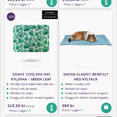
269 kr
559 kr
Finns i Lager
Finns i Lager
KAMPANJ
-20%
SOMMAR 20%
OZAMI COOLING MAT
SAMOA CLASSIC RESEFILT
KYLDYNA - GREEN LEAF
MED KYLFACK
Härligt mjuk bädd med rejäl stoppning som håller formen
Håller hunden sval
Finns i två storlekar
Perfekt till resan
Perfekt till resan
Enkel att installera och rengöra
Snygg och stilren inredningsdetalj
Snygg och stilren inredningsdetalj
215,20 kr
389 kr
269 kr
Finns i Lager
Finns i Lager