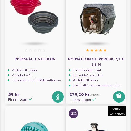
RESESKÅL I SILIKON
PETNATION SILVERDUK 2,1 X
1,8 M
Perfekt till resan
Håller hunden sval
Portabel skål
Finns i två storlekar
Kan användas till både vatten och mat
Perfekt till resan
Enkel att installera och rengöra
59 kr
279,20 kr
349 kr
Finns i Lager
Finns i Lager
KAMPANJ
-20%
SOMMAR 20%