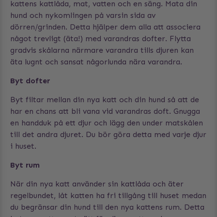
kattens kattlåda, mat, vatten och en säng. Mata din
hund och nykomlingen på varsin sida av
dörren/grinden. Detta hjälper dem alla att associera
något trevligt (äta!) med varandras dofter. Flytta
gradvis skålarna närmare varandra tills djuren kan
äta lugnt och sansat någorlunda nära varandra.
Byt dofter
Byt filtar mellan din nya katt och din hund så att de
har en chans att bli vana vid varandras doft. Gnugga
en handduk på ett djur och lägg den under matskålen
till det andra djuret. Du bör göra detta med varje djur
i huset.
Byt rum
När din nya katt använder sin kattlåda och äter
regelbundet, låt katten ha fri tillgång till huset medan
du begränsar din hund till den nya kattens rum. Detta