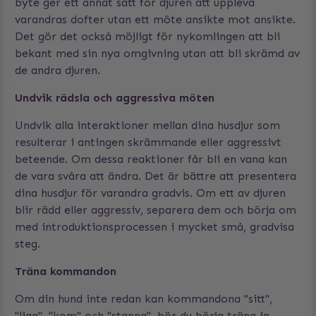
byte ger ett annat sätt för djuren att uppleva
varandras dofter utan ett möte ansikte mot ansikte.
Det gör det också möjligt för nykomlingen att bli
bekant med sin nya omgivning utan att bli skrämd av
de andra djuren.
Undvik rädsla och aggressiva möten
Undvik alla interaktioner mellan dina husdjur som
resulterar i antingen skrämmande eller aggressivt
beteende. Om dessa reaktioner får bli en vana kan
de vara svåra att ändra. Det är bättre att presentera
dina husdjur för varandra gradvis. Om ett av djuren
blir rädd eller aggressiv, separera dem och börja om
med introduktionsprocessen i mycket små, gradvisa
steg.
Träna kommandon
Om din hund inte redan kan kommandona "sitt",
"ligg", "kom" och "stanna", bör du börja träna in