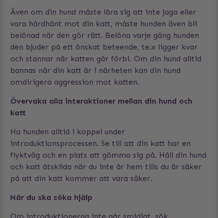
Även om din hund måste lära sig att inte jaga eller
vara hårdhänt mot din katt, måste hunden även bli
belönad när den gör rätt. Belöna varje gång hunden
den bjuder på ett önskat beteende, te.x ligger kvar
och stannar när katten går förbi. Om din hund alltid
bannas när din katt är i närheten kan din hund
omdirigera aggression mot katten.
Övervaka alla interaktioner mellan din hund och
katt
Ha hunden alltid i koppel under
introduktionsprocessen. Se till att din katt har en
flyktväg och en plats att gömma sig på. Håll din hund
och katt åtskilda när du inte är hem tills du är säker
på att din katt kommer att vara säker.
När du ska söka hjälp
Om introduktionerna inte går smidigt, sök