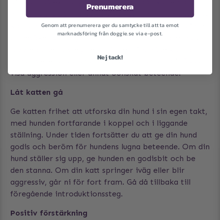
din katt på extra gott godis. Först bör katten och
Prenumerera
hunden vara på motsatta sidor av rummet. Massor av
korta besök är bättre än flera långa besök. Dra inte
Genom att prenumerera ger du samtycke till att ta emot
marknadsföring från doggie.se via e-post.
ut besöket så länge att hunden blir okontrollerbar.
Upprepa detta steg flera gånger tills både katt och
Nej tack!
hund tolererar varandras närvaro utan att bli rädda,
visa aggression eller annat oönskat beteende.
Låt katten gå
Ge katten frihet att utforska din hund i sin egen takt,
med hunden fortfarande i koppel och i liggande
ställning. Under tiden fortsätter du att ge din hund
godis och beröm för hundens lugna beteende. Om din
hund ställer sig upp, ge hunden en godisbit och be
den stanna. Om din katt springer iväg eller blir
aggressiv, går ni för fort fram. Gå då tillbaka till
föregående introduktionssteg.
Positiv förstärkning