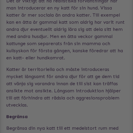
Det är viktigt att ha realistiska förväntningar när
man introducerar en ny katt för sin hund. Vissa
katter är mer sociala än andra katter. Till exempel
kan en åtta år gammal katt som aldrig har varit runt
andra djur eventuellt aldrig lära sig att dela sitt hem
med andra husdjur. Men en åtta veckor gammal
kattunge som separerats från sin mamma och
kullsyskon för första gången, kanske föredrar att ha
en katt- eller hundkamrat.
Katter är territoriella och måste introduceras
mycket långsamt för andra djur för att ge dem tid
att vänja sig varandra innan de till sist kan träffas
ansikte mot ansikte. Långsam introduktion hjälper
till att förhindra att rädsla och aggresionsproblem
utvecklas.
Begränsa
Begränsa din nya katt till ett medelstort rum med