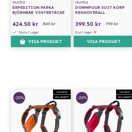
Hurtta
Hurtta
EXPEDITION PARKA
DOWNPOUR SUIT KORP
BJÖRNBÄR VINTERTÄCKE
REGNOVERALL
424,50 kr
399,50 kr
849 kr
799 kr
Finns i Lager
Slut i lager
VISA PRODUKT
VISA PRODUKT
KAMPANJ
KAMPANJ
-20%
-20%
20% RABATT
20% RABATT