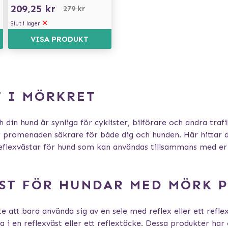
209,25 kr
279 kr
Slut i lager
VISA PRODUKT
T I MÖRKRET
ch din hund är synliga för cyklister, bilförare och andra tr
gör promenaden säkrare för både dig och hunden. Här hittar d
a reflexvästar för hund som kan användas tillsammans med er 
ST FÖR HUNDAR MED MÖRK P
 att bara använda sig av en sele med reflex eller ett reflex
ra i en reflexväst eller ett reflextäcke. Dessa produkter ha