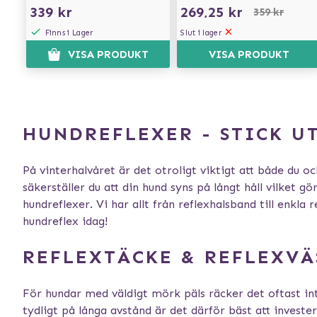
339 kr
269,25 kr
359 kr
Finns i Lager
Slut i lager
VISA PRODUKT
VISA PRODUKT
HUNDREFLEXER - STICK U
På vinterhalvåret är det otroligt viktigt att både du o
säkerställer du att din hund syns på långt håll vilket 
hundreflexer. Vi har allt från reflexhalsband till enkl
hundreflex idag!
REFLEXTÄCKE & REFLEXVÄ
För hundar med väldigt mörk päls räcker det oftast inte
tydligt på långa avstånd är det därför bäst att investe