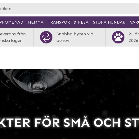
PROMENAD
HEMMA
TRANSPORT & RESA
VAR
STORA HUNDAR
everans från
Snabba byten vid
21 år
enska lager
behov
2026