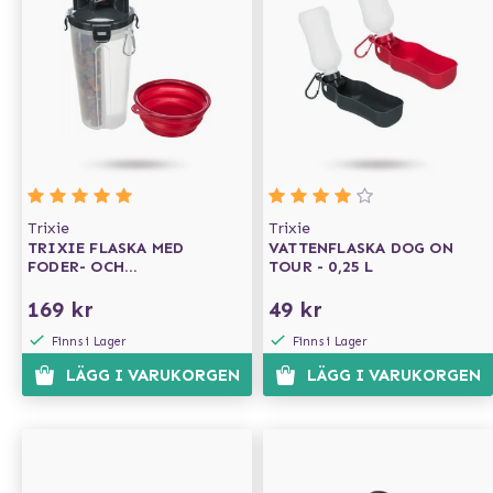
Trixie
Trixie
TRIXIE FLASKA MED
VATTENFLASKA DOG ON
FODER- OCH
TOUR - 0,25 L
VATTENBEHÅLLARE +
RESESKÅL
169 kr
49 kr
Finns i Lager
Finns i Lager
LÄGG I VARUKORGEN
LÄGG I VARUKORGEN