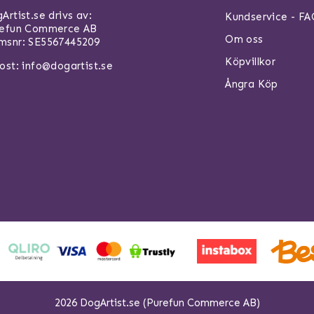
Artist.se drivs av:
Kundservice - F
refun Commerce AB
Om oss
snr: SE5567445209
Köpvillkor
ost:
info@dogartist.se
Ångra Köp
2026 DogArtist.se (Purefun Commerce AB)