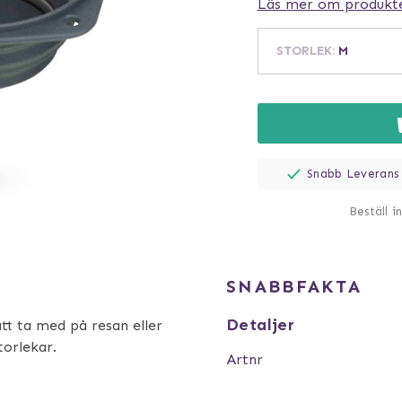
Läs mer om produkt
STORLEK
:
M
Snabb Leverans
Beställ i
SNABBFAKTA
Detaljer
att ta med på resan eller
torlekar.
Artnr