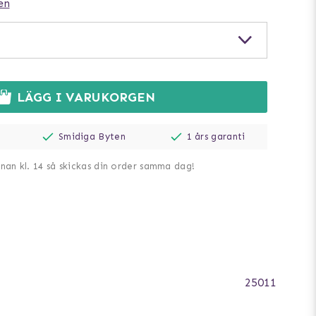
en
LÄGG I VARUKORGEN
Smidiga Byten
1 års garanti
nnan kl. 14 så skickas din order samma dag!
25011