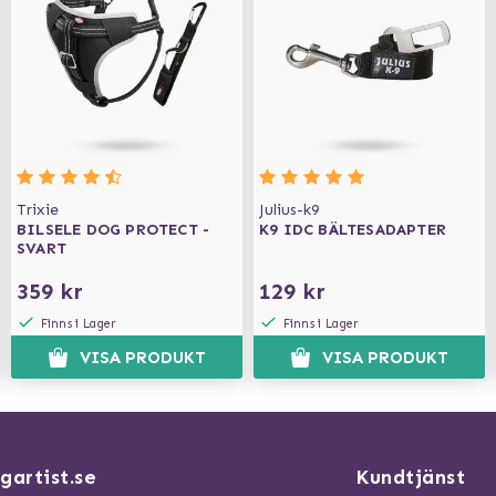
Trixie
Julius-k9
BILSELE DOG PROTECT -
K9 IDC BÄLTESADAPTER
SVART
359 kr
129 kr
Finns i Lager
Finns i Lager
VISA PRODUKT
VISA PRODUKT
gartist.se
Kundtjänst