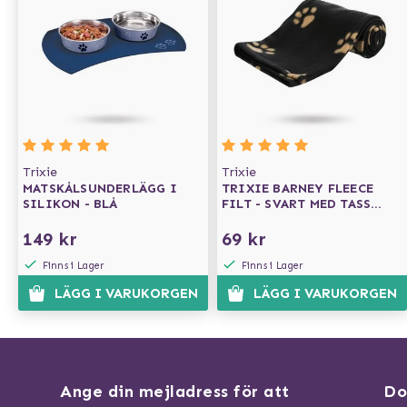
Trixie
Trixie
MATSKÅLSUNDERLÄGG I
TRIXIE BARNEY FLEECE
SILIKON - BLÅ
FILT - SVART MED TASS
100X70 CM
149 kr
69 kr
Finns i Lager
Finns i Lager
LÄGG I VARUKORGEN
LÄGG I VARUKORGEN
Ange din mejladress för att
Do