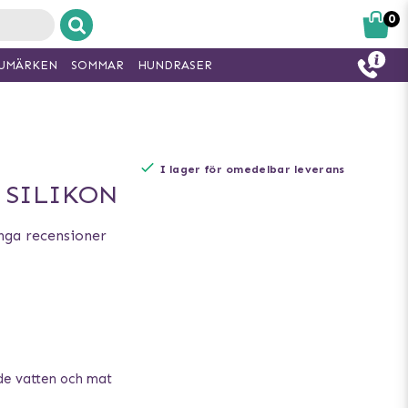
0
UMÄRKEN
SOMMAR
HUNDRASER
I lager för omedelbar leverans
 SILIKON
nga recensioner
de vatten och mat