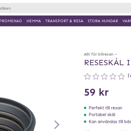
PROMENAD
HEMMA
TRANSPORT & RESA
VAR
STORA HUNDAR
-
Allt för bilresan
RESESKÅL I
I
59 kr
Perfekt till resan
Portabel skål
Kan användas till bå