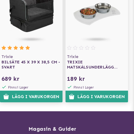
Trixie
Trixie
BILSÄTE 45 X 39 X 38,5 CM -
TRIXIE
SVART
MATSKÅLSUNDERLÄGG
SILIKON - TRANSPARANT
689 kr
189 kr
Finns i Lager
Finns i Lager
LÄGG I VARUKORGEN
LÄGG I VARUKORGEN
Magasin & Guider