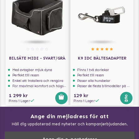
BILSÄTE MIDI - SVART/GRÅ
K9 IDC BÄLTESADAPTER
Med avtagbar mjuk dyna
Finns i två storlekar
Perfekt till resan
Perfekt till resan
Enkel att installera och rengöra
Passar alla hundselar
För maximal komfort och högsta säkerhet
Passar de flesta bilmodeller på marknaden
1 299 kr
129 kr
Finns i Lager
Finns i Lager
Ange din mejladress för att
Vad kan hundar äta?
Håll dig uppdaterad med nyheter och kampanjerbjudanden.
Så mäter du din hund