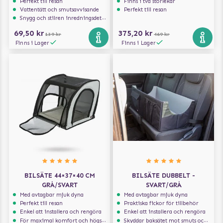
Perfekt till resan
Finns i två storlekar
Vattentätt och smutsavvisande
Perfekt till resan
Snygg och stilren inredningsdetalj
69,50 kr
375,20 kr
139 kr
469 kr
Finns i Lager
Finns i Lager
BILSÄTE 44×37×40 CM
BILSÄTE DUBBELT -
GRÅ/SVART
SVART/GRÅ
Med avtagbar mjuk dyna
Med avtagbar mjuk dyna
Perfekt till resan
Praktiska fickor för tillbehör
Enkel att installera och rengöra
Enkel att installera och rengöra
För maximal komfort och högsta säkerhet
Skyddar baksätet mot smuts och päls