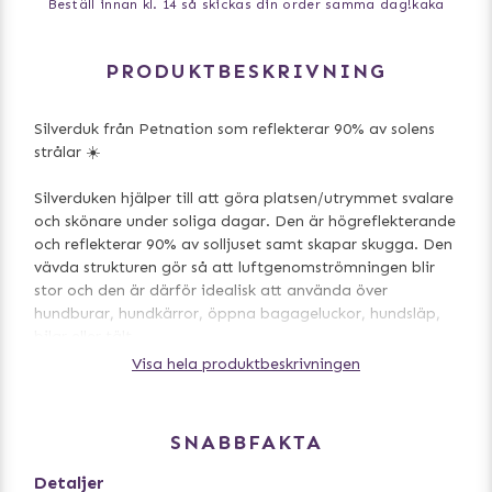
Beställ innan kl. 14 så skickas din order samma dag!
kaka
PRODUKTBESKRIVNING
Silverduk från Petnation som reflekterar 90% av solens
strålar ☀️
Silverduken hjälper till att göra platsen/utrymmet svalare
och skönare under soliga dagar. Den är högreflekterande
och reflekterar 90% av solljuset samt skapar skugga. Den
vävda strukturen gör så att luftgenomströmningen blir
stor och den är därför idealisk att använda över
hundburar, hundkärror, öppna bagageluckor, hundsläp,
bilar eller tält.
Visa hela produktbeskrivningen
Denna storlek passar bra över hundburen.
Observera! Man bör aldrig lämna sin hund på en varm,
SNABBFAKTA
instängd plats.
Detaljer