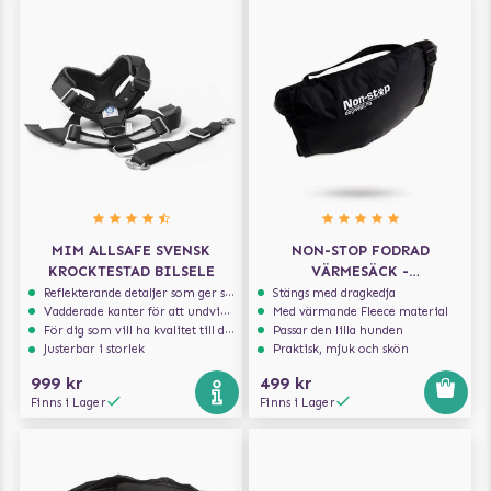
MIM ALLSAFE SVENSK
NON-STOP FODRAD
KROCKTESTAD BILSELE
VÄRMESÄCK -
MULTIFUNKTIONELL BÄDD
Reflekterande detaljer som ger synlighet i svagt ljus
Stängs med dragkedja
Vadderade kanter för att undvika skav
Med värmande Fleece material
För dig som vill ha kvalitet till din hund!
Passar den lilla hunden
Justerbar i storlek
Praktisk, mjuk och skön
999 kr
499 kr
Finns i Lager
Finns i Lager