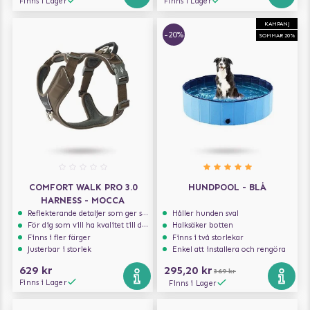
Finns i Lager
Finns i Lager
KAMPANJ
-20%
SOMMAR 20%
COMFORT WALK PRO 3.0
HUNDPOOL - BLÅ
HARNESS - MOCCA
Reflekterande detaljer som ger synlighet i svagt ljus
Håller hunden sval
För dig som vill ha kvalitet till din hund!
Halksäker botten
Finns i fler färger
Finns i två storlekar
Justerbar i storlek
Enkel att installera och rengöra
629 kr
295,20 kr
369 kr
Finns i Lager
Finns i Lager