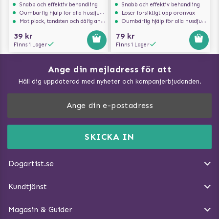
Snabb och effektiv behandling
Snabb och effektiv behandling
Oumbärlig hjälp för alla husdjursägare
Löser försiktigt upp öronvax
Mot plack, tandsten och dålig andedräkt
Oumbärlig hjälp för alla husdjursägare
39 kr
79 kr
Finns i Lager
Finns i Lager
Ange din mejladress för att
Vad kan hundar äta?
Håll dig uppdaterad med nyheter och kampanjerbjudanden.
Så mäter du din hund
Träna Nose Work hemma
DogArtist.se drivs av:
Purefun Commerce AB
Kundservice - FAQ
Momsnr: SE5567445209
SKICKA IN
Så gör du promenaden roligare
E-post:
info@dogartist.se
Om oss
Introducera katt och hund för varandra
Dogartist.se
Köpvillkor
Magasin - Visa alla artiklar
Kundtjänst
Ångra Köp
Hundreflexer
Magasin & Guider
Hundbäddar