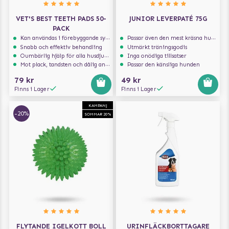
VET'S BEST TEETH PADS 50-
JUNIOR LEVERPATÉ 75G
PACK
Kan användas i förebyggande syfte
Passar även den mest kräsna hunden
Snabb och effektiv behandling
Utmärkt träningsgodis
Oumbärlig hjälp för alla husdjursägare
Inga onödiga tillsatser
Mot plack, tandsten och dålig andedräkt
Passar den känsliga hunden
79 kr
49 kr
Finns i Lager
Finns i Lager
KAMPANJ
-20%
SOMMAR 20%
FLYTANDE IGELKOTT BOLL
URINFLÄCKBORTTAGARE