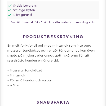
Snabb Leverans
Smidiga Byten
1 års garanti
Beställ innan kl. 14 så skickas din order samma dag!
kaka
PRODUKTBESKRIVNING
En multifunktionell boll med mintsmak som inte bara
masserar tandköttet och rengör tänderna, du kan även
smeta på mjukost eller annat gott i skårorna för att
sysselsätta hunden en längre tid.
- Masserar tandköttet
- Mintsmak
- För små hundar och valpar
- ø 5 cm
SNABBFAKTA