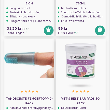
8 CM
750ML
Lång hållbarhet
Neutraliserar lukter
Perfekt till hundträning
Snabb och effektiv behandling
Slitstark hundleksak
Oumbärlig hjälp för alla husdjursägare
Fungerar lika bra på land som i vatten
Enkel att använda
31,20 kr
89 kr
39 kr
Finns i Lager
Finns i Lager
TANDBORSTE FINGERTOPP 2-
VET'S BEST EAR PADS 50-
PACK
PACK
Kan användas i förebyggande syfte
Neutraliserar lukter