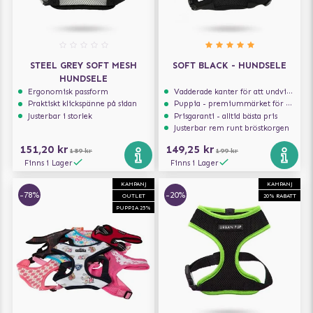
STEEL GREY SOFT MESH
SOFT BLACK - HUNDSELE
HUNDSELE
Ergonomisk passform
Vadderade kanter för att undvika skav
Praktiskt klickspänne på sidan
Puppia - premiummärket för hundselar
Justerbar i storlek
Prisgaranti - alltid bästa pris
Justerbar rem runt bröstkorgen
151,20 kr
149,25 kr
189 kr
199 kr
Finns i Lager
Finns i Lager
KAMPANJ
KAMPANJ
-78%
-20%
OUTLET
20% RABATT
PUPPIA 25%