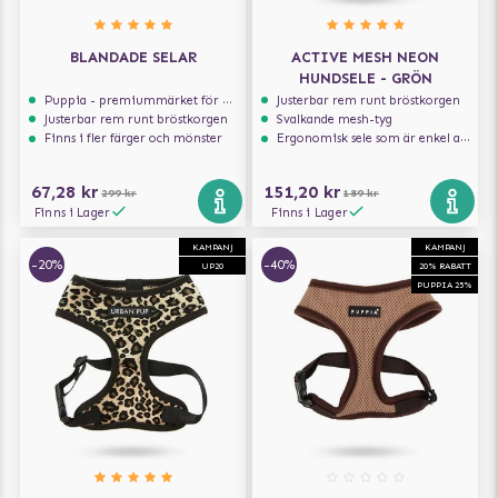
BLANDADE SELAR
ACTIVE MESH NEON
HUNDSELE - GRÖN
Puppia - premiummärket för hundselar
Justerbar rem runt bröstkorgen
Justerbar rem runt bröstkorgen
Svalkande mesh-tyg
Finns i fler färger och mönster
Ergonomisk sele som är enkel att ta på och av
67,28 kr
151,20 kr
299 kr
189 kr
Finns i Lager
Finns i Lager
KAMPANJ
KAMPANJ
-20%
-40%
UP20
20% RABATT
PUPPIA 25%