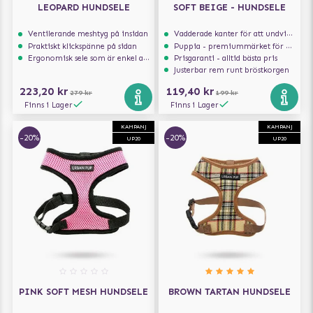
LEOPARD HUNDSELE
SOFT BEIGE - HUNDSELE
Ventilerande meshtyg på insidan
Vadderade kanter för att undvika skav
Praktiskt klickspänne på sidan
Puppia - premiummärket för hundselar
Ergonomisk sele som är enkel att ta på och av
Prisgaranti - alltid bästa pris
Justerbar rem runt bröstkorgen
223,20 kr
119,40 kr
279 kr
199 kr
Finns i Lager
Finns i Lager
KAMPANJ
KAMPANJ
-20%
-20%
UP20
UP20
PINK SOFT MESH HUNDSELE
BROWN TARTAN HUNDSELE