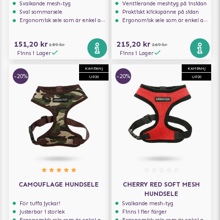
Svalkande mesh-tyg
Ventilerande meshtyg på insidan
Sval sommarsele
Praktiskt klickspänne på sidan
Ergonomisk sele som är enkel att ta på och av
Ergonomisk sele som är enkel att ta på och av
151,20 kr
215,20 kr
189 kr
269 kr
Finns i Lager
Finns i Lager
KAMPANJ
KAMPANJ
-20%
-20%
UP20
UP20
CAMOUFLAGE HUNDSELE
CHERRY RED SOFT MESH
HUNDSELE
För tuffa jyckar!
Svalkande mesh-tyg
Justerbar i storlek
Finns i fler färger