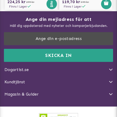
224,25 kr
119,70 kr
299 kr
399 kr
Finns i Lager
Finns i Lager
Ange din mejladress för att
Vad kan hundar äta?
Håll dig uppdaterad med nyheter och kampanjerbjudanden.
Så mäter du din hund
Träna Nose Work hemma
DogArtist.se drivs av:
Purefun Commerce AB
Kundservice - FAQ
Momsnr: SE5567445209
SKICKA IN
Så gör du promenaden roligare
E-post:
info@dogartist.se
Om oss
Introducera katt och hund för varandra
Dogartist.se
Köpvillkor
Magasin - Visa alla artiklar
Kundtjänst
Ångra Köp
Hundreflexer
Magasin & Guider
Hundbäddar