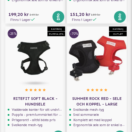
Ergonomisk sele som är enkel att ta på och av
Ergonomisk sele som är enkel att ta på och av
199,20 kr
151,20 kr
249 kr
189 kr
Finns i Lager
Finns i Lager
KAMPANJ
KAMPANJ
-25%
-70%
PUPPIA 25%
OUTLET
RITEFIT SOFT BLACK -
SUMMER ROCK RED - SELE
HUNDSELE
OCH KOPPEL - LARGE
Vadderade kanter för att undvika skav
Svalkande mesh-tyg
Puppia - premiummärket för hundselar
Sval sommarsele
Prisgaranti - alltid bästa pris
Komplett set med koppel
Svalkande mesh-tyg
Ergonomisk sele som är enkel att ta på och av