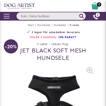
0
Start
Promenad
Hundselar
Y-selar
I lager för omedelbar leverans
INGÅR I KAMPANJ :
20% RABATT
Y-selar
-
Urban Pup
-20%
JET BLACK SOFT MESH
HUNDSELE