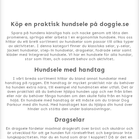
Köp en praktisk hundsele på doggie.se
Spara på hundens känsliga hals och nacke genom att låta den
promenera, springa eller arbeta i en ergonomisk hundsele. Hos oss
hittar du ett brett sortiment av hundselar som passar till olika typer
av aktiviteter. I denna kategori finner du klassiska selar, y-selar,
jacket hundselar, step-in hundselar, dragselar, fodrade selar samt
kläder med integrerad hundsele. Vi har en hundsele för alla hundar,
stor som liten, och oavsett behov och aktivitet.
Hundsele med handtag
I vårt breda sortiment hittar du bland annat hundselar med
handtag på ryggen. Ett handtag är mycket praktiskt när du behöver
ha hunden extra nära, till exempel vid hundmöten eller utfall. Det är
även praktiskt då du behöver hjälpa hunden upp och ner från bilen
eller när du behöver fånga hunden om den skulle falla från en högre
höjd. En hundsele med handtag är ett måste om du tränar Dog
Parkour med din hund. Med handtaget kan du hjälpa din hund över
hinder och stötta den under balansövningar.
Dragselar
En dragsele fördelar maximal dragkraft över bröst och skuldror och
är utvecklad för att ge hunden full rörelsefrihet och begränsar inte
lungkapaciteten. Har du en hund som drar i kopplet? Då är det en