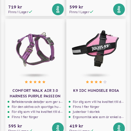
719 kr
599 kr
Finns i Lager
Finns i Lager
COMFORT WALK AIR 3.0
K9 IDC HUNDSELE ROSA
HARNESS PURPLE PASSION
Reflekterande detaljer som ger synlighet i svagt ljus
För dig som vill ha kvalitet till din hund!
För den aktiva och sportiga hunden
Finns i fler färger
För dig som vill ha kvalitet till din hund!
Justerbar i storlek
Finns i fler färger
Ergonomisk sele som är enkel att ta på och av
595 kr
419 kr