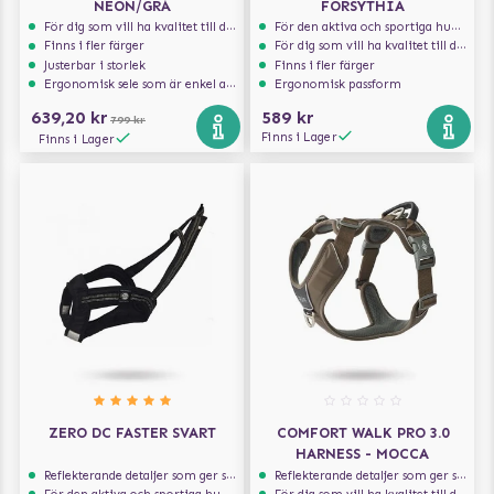
NEON/GRÅ
FORSYTHIA
För dig som vill ha kvalitet till din hund!
För den aktiva och sportiga hunden
Finns i fler färger
För dig som vill ha kvalitet till din hund!
Justerbar i storlek
Finns i fler färger
Ergonomisk sele som är enkel att ta på och av
Ergonomisk passform
639,20 kr
589 kr
799 kr
Finns i Lager
Finns i Lager
ZERO DC FASTER SVART
COMFORT WALK PRO 3.0
HARNESS - MOCCA
Reflekterande detaljer som ger synlighet i svagt ljus
Reflekterande detaljer som ger synlighet i svagt ljus