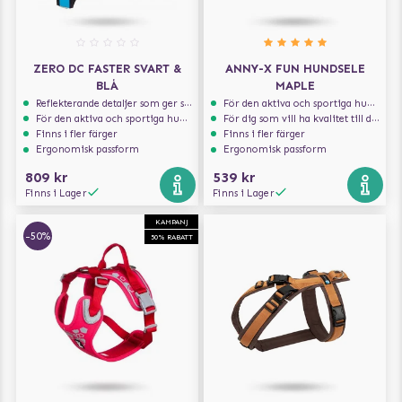
ZERO DC FASTER SVART &
ANNY-X FUN HUNDSELE
BLÅ
MAPLE
Reflekterande detaljer som ger synlighet i svagt ljus
För den aktiva och sportiga hunden
För den aktiva och sportiga hunden
För dig som vill ha kvalitet till din hund!
Finns i fler färger
Finns i fler färger
Ergonomisk passform
Ergonomisk passform
809 kr
539 kr
Finns i Lager
Finns i Lager
KAMPANJ
-50%
50% RABATT