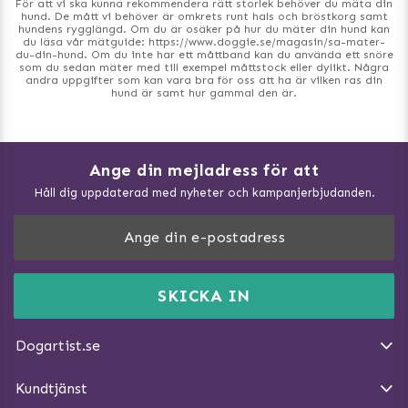
För att vi ska kunna rekommendera rätt storlek behöver du mäta din
hund. De mått vi behöver är omkrets runt hals och bröstkorg samt
hundens rygglängd. Om du är osäker på hur du mäter din hund kan
du läsa vår mätguide:
https://www.doggie.se/magasin/sa-mater-
du-din-hund
. Om du inte har ett måttband kan du använda ett snöre
som du sedan mäter med till exempel måttstock eller dylikt. Några
andra uppgifter som kan vara bra för oss att ha är vilken ras din
hund är samt hur gammal den är.
Ange din mejladress för att
Vad kan hundar äta?
Håll dig uppdaterad med nyheter och kampanjerbjudanden.
Så mäter du din hund
Träna Nose Work hemma
DogArtist.se drivs av:
Purefun Commerce AB
Kundservice - FAQ
Momsnr: SE5567445209
SKICKA IN
Så gör du promenaden roligare
E-post:
info@dogartist.se
Om oss
Introducera katt och hund för varandra
Dogartist.se
Köpvillkor
Magasin - Visa alla artiklar
Kundtjänst
Ångra Köp
Hundreflexer