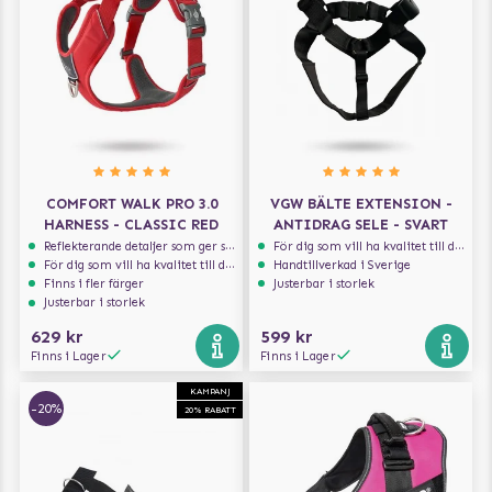
COMFORT WALK PRO 3.0
VGW BÄLTE EXTENSION -
HARNESS - CLASSIC RED
ANTIDRAG SELE - SVART
Reflekterande detaljer som ger synlighet i svagt ljus
För dig som vill ha kvalitet till din hund!
För dig som vill ha kvalitet till din hund!
Handtillverkad i Sverige
Finns i fler färger
Justerbar i storlek
Justerbar i storlek
629 kr
599 kr
Finns i Lager
Finns i Lager
KAMPANJ
-20%
20% RABATT