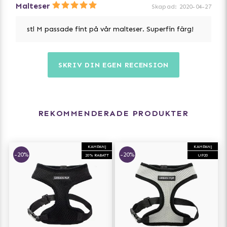
Malteser
Skapad
:
2020-04-27
stl M passade fint på vår malteser. Superfin färg!
SKRIV DIN EGEN RECENSION
REKOMMENDERADE PRODUKTER
KAMPANJ
KAMPANJ
-20%
-20%
20% RABATT
UP20