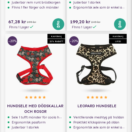
Justerbar rem runt bröstkorgen
Justerbar i storlek
Finns i fler färger och mönster
Ergonomisk sele som är enkel att ta på och av
67,28 kr
199,20 kr
299 kr
249 kr
Finns i Lager
Finns i Lager
KAMPANJ
KAMPANJ
-20%
-20%
20% RABATT
UP20
HUNDSELE MED DÖDSKALLAR
LEOPARD HUNDSELE
OCH ROSOR
Sele i tufft mönster för coola hundar
Ventilerande meshtyg på insidan
Ergonomisk passform
Praktiskt klickspänne på sidan
Justerbar i storlek
Ergonomisk sele som är enkel att ta på och av