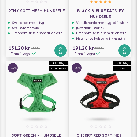
PINK SOFT MESH HUNDSELE
BLACK & BLUE PAISLEY
HUNDSELE
Svalkande mesh-tyg
Ventilerande meshtyg på insidan
Sval sommarsele
Justerbar i storlek
Ergonomisk sele som är enkel att ta på och av
Ergonomisk sele som är enkel att ta på och av
Matchande halsband finns att köpa till
151,20 kr
191,20 kr
189 kr
239 kr
Finns i Lager
Finns i Lager
KAMPANJ
KAMPANJ
-25%
-20%
PUPPIA 25%
UP20
SOFT GREEN - HUNDSELE
CHERRY RED SOFT MESH