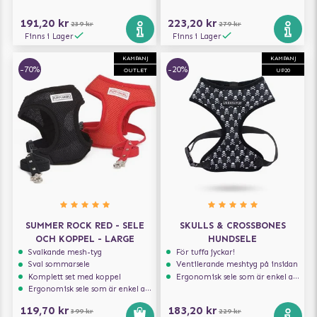
191,20 kr
223,20 kr
239 kr
279 kr
Finns i Lager
Finns i Lager
KAMPANJ
KAMPANJ
-70%
-20%
OUTLET
UP20
SUMMER ROCK RED - SELE
SKULLS & CROSSBONES
OCH KOPPEL - LARGE
HUNDSELE
Svalkande mesh-tyg
För tuffa jyckar!
Sval sommarsele
Ventilerande meshtyg på insidan
Komplett set med koppel
Ergonomisk sele som är enkel att ta på och av
Ergonomisk sele som är enkel att ta på och av
119,70 kr
183,20 kr
399 kr
229 kr