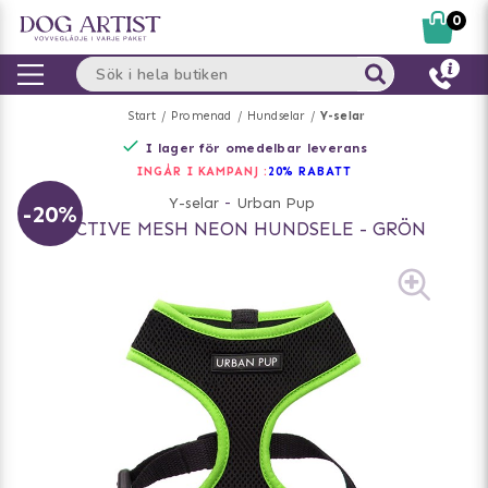
0
Start
Promenad
Hundselar
Y-selar
I lager för omedelbar leverans
INGÅR I KAMPANJ :
20% RABATT
Y-selar
-
Urban Pup
-20%
ACTIVE MESH NEON HUNDSELE - GRÖN