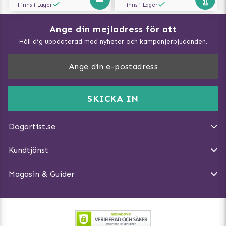
Finns i Lager
Finns i Lager
Ange din mejladress för att
Vad kan hundar äta?
Håll dig uppdaterad med nyheter och kampanjerbjudanden.
Så mäter du din hund
Träna Nose Work hemma
DogArtist.se drivs av:
Purefun Commerce AB
Kundservice - FAQ
Momsnr: SE5567445209
SKICKA IN
Så gör du promenaden roligare
E-post:
info@dogartist.se
Om oss
Introducera katt och hund för varandra
Dogartist.se
Köpvillkor
Magasin - Visa alla artiklar
Kundtjänst
Ångra Köp
Hundreflexer
Magasin & Guider
Hundbäddar