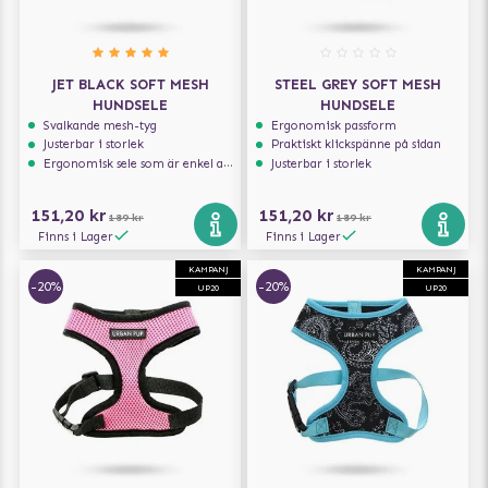
JET BLACK SOFT MESH
STEEL GREY SOFT MESH
HUNDSELE
HUNDSELE
Svalkande mesh-tyg
Ergonomisk passform
Justerbar i storlek
Praktiskt klickspänne på sidan
Ergonomisk sele som är enkel att ta på och av
Justerbar i storlek
151,20 kr
151,20 kr
189 kr
189 kr
Finns i Lager
Finns i Lager
KAMPANJ
KAMPANJ
-20%
-20%
UP20
UP20