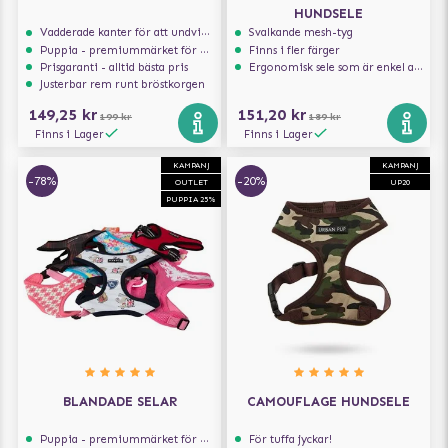
HUNDSELE
Vadderade kanter för att undvika skav
Svalkande mesh-tyg
Puppia - premiummärket för hundselar
Finns i fler färger
Prisgaranti - alltid bästa pris
Ergonomisk sele som är enkel att ta på och av
Justerbar rem runt bröstkorgen
149,25 kr
151,20 kr
199 kr
189 kr
Finns i Lager
Finns i Lager
KAMPANJ
KAMPANJ
-78%
-20%
OUTLET
UP20
PUPPIA 25%
BLANDADE SELAR
CAMOUFLAGE HUNDSELE
Puppia - premiummärket för hundselar
För tuffa jyckar!