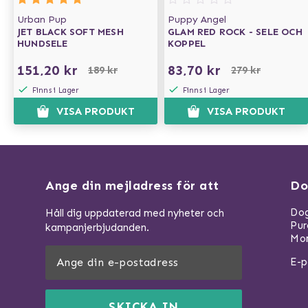
Urban Pup
Puppy Angel
JET BLACK SOFT MESH
GLAM RED ROCK - SELE OCH
HUNDSELE
KOPPEL
151,20 kr
83,70 kr
189 kr
279 kr
Finns i Lager
Finns i Lager
VISA PRODUKT
VISA PRODUKT
Ange din mejladress för att
Do
Dog
Håll dig uppdaterad med nyheter och
Pu
kampanjerbjudanden.
Mom
E-p
SKICKA IN