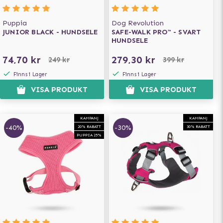
Puppia
Dog Revolution
JUNIOR BLACK - HUNDSELE
SAFE-WALK PRO™ - SVART
HUNDSELE
74,70 kr
279,30 kr
249 kr
399 kr
Finns i Lager
Finns i Lager
VISA PRODUKT
VISA PRODUKT
KAMPANJ
KAMPANJ
-40%
-30%
20% RABATT
30% RABATT
PUPPIA 25%