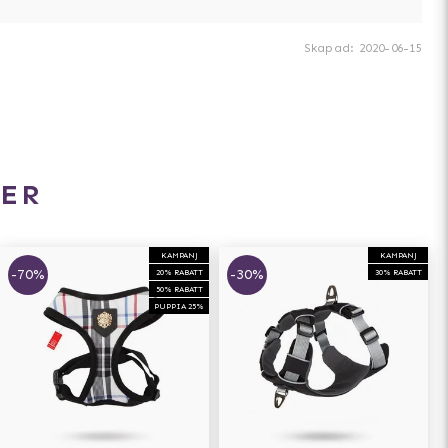
Skapad
:
2020-06-15
ER
KAMPANJ
KAMPANJ
-70%
-30%
20% RABATT
30% RABATT
50% RABATT
PUPPIA 25%