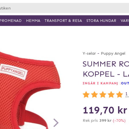
PROMENAD
HEMMA
TRANSPORT & RESA
VAR
STORA HUNDAR
-
Y-selar
Puppy Angel
SUMMER RO
KOPPEL - 
INGÅR I KAMPANJ :
OUT
1
119,70 kr
Rek pris
399 kr
(-70%)