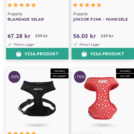
Puppia
Puppia
BLANDADE SELAR
JUNIOR PINK - HUNDSELE
67,28 kr
56,03 kr
299 kr
249 kr
Finns i Lager
Finns i Lager
VISA PRODUKT
VISA PRODUKT
KAMPANJ
KAMPANJ
-20%
-70%
20% RABATT
OUTLET