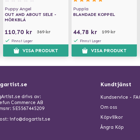
Puppy Angel
Puppia
OUT AND ABOUT SELE -
BLANDADE KOPPEL
MÖRKBLÅ
110,70 kr
44,78 kr
369 kr
199 kr
Finns i Lager
Finns i Lager
VISA PRODUKT
VISA PRODUKT
gartist.se
Kundtjänst
Artist.se drivs av:
Kundservice - F
refun Commerce AB
Om oss
snr: SE5567445209
Köpvillkor
ost:
info@dogartist.se
Ångra Köp