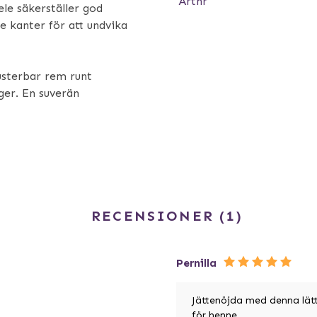
Artnr
le säkerställer god
 kanter för att undvika
Justerbar rem runt
ger. En suverän
RECENSIONER
1
Pernilla
Jättenöjda med denna lätt
för henne...