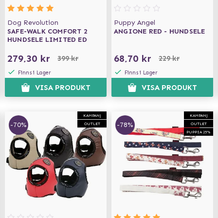
Dog Revolution
Puppy Angel
SAFE-WALK COMFORT 2
ANGIONE RED - HUNDSELE
HUNDSELE LIMITED ED
279,30 kr
68,70 kr
399 kr
229 kr
Finns i Lager
Finns i Lager
VISA PRODUKT
VISA PRODUKT
KAMPANJ
KAMPANJ
-70%
-78%
OUTLET
OUTLET
PUPPIA 25%