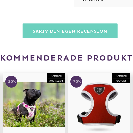
SKRIV DIN EGEN RECENSION
EKOMMENDERADE PRODUKT
KAMPANJ
KAMPANJ
-30%
-70%
30% RABATT
OUTLET