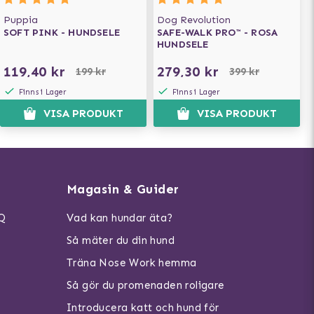
Puppia
Dog Revolution
SOFT PINK - HUNDSELE
SAFE-WALK PRO™ - ROSA
HUNDSELE
119,40 kr
279,30 kr
199 kr
399 kr
Finns i Lager
Finns i Lager
VISA PRODUKT
VISA PRODUKT
Magasin & Guider
AQ
Vad kan hundar äta?
Så mäter du din hund
Träna Nose Work hemma
Så gör du promenaden roligare
Introducera katt och hund för