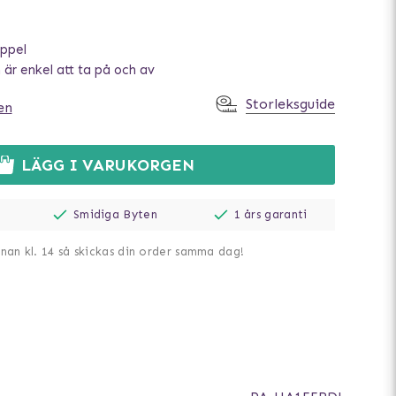
ppel
är enkel att ta på och av
Storleksguide
en
LÄGG I VARUKORGEN
Smidiga Byten
1 års garanti
nnan kl. 14 så skickas din order samma dag!