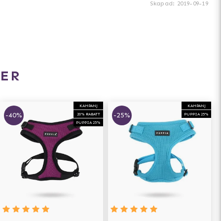
Skapad
:
2019-09-19
ER
KAMPANJ
KAMPANJ
-40%
-25%
20% RABATT
PUPPIA 25%
PUPPIA 25%