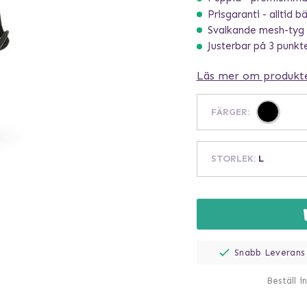
Prisgaranti - alltid b
Svalkande mesh-tyg
Justerbar på 3 punkt
Läs mer om produkt
FÄRGER
:
STORLEK
:
L
Snabb Leverans
Beställ i