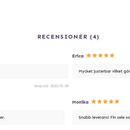
RECENSIONER
4
Erica
Mycket justerbar vilket gö
Skapad
:
2020-05-08
Monika
er.
Snabb leverans! Fin sele s