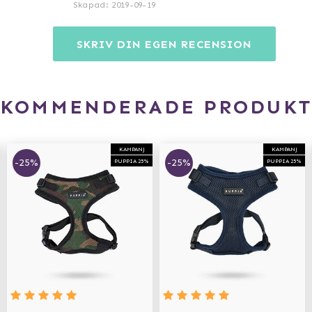
Skapad
:
2019-09-19
SKRIV DIN EGEN RECENSION
EKOMMENDERADE PRODUKT
KAMPANJ
KAMPANJ
-25%
-25%
PUPPIA 25%
PUPPIA 25%