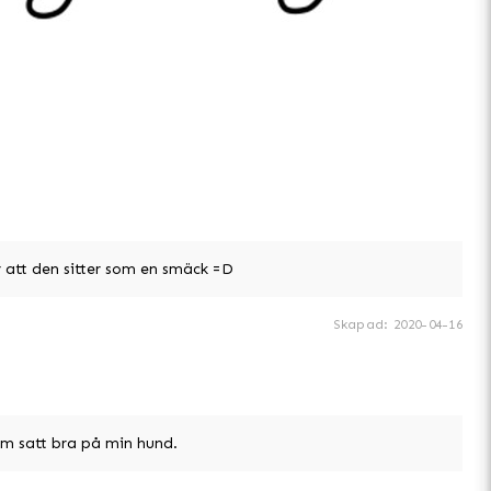
r att den sitter som en smäck =D
Skapad
:
2020-04-16
om satt bra på min hund.