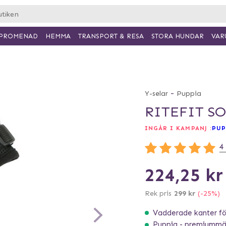
PROMENAD
HEMMA
TRANSPORT & RESA
VAR
STORA HUNDAR
-
Y-selar
Puppia
RITEFIT S
INGÅR I KAMPANJ :
PUP
4
224,25 kr
Rek pris
299 kr
(-25%)
Vadderade kanter för
Puppia - premiummär