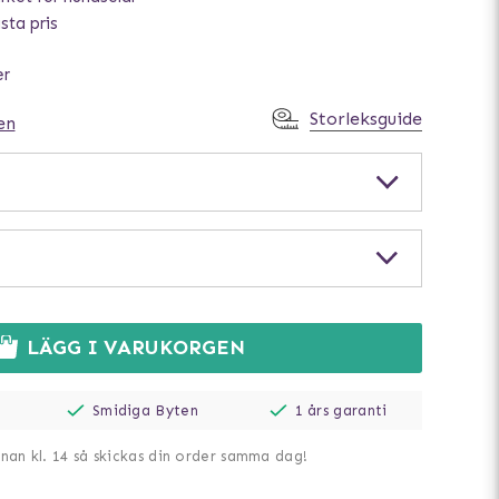
ästa pris
er
Storleksguide
en
LÄGG I VARUKORGEN
Smidiga Byten
1 års garanti
nnan kl. 14 så skickas din order samma dag!