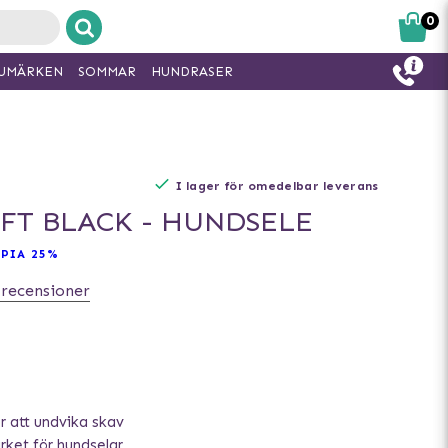
0
UMÄRKEN
SOMMAR
HUNDRASER
I lager för omedelbar leverans
OFT BLACK - HUNDSELE
PIA 25%
 recensioner
 att undvika skav
ket för hundselar