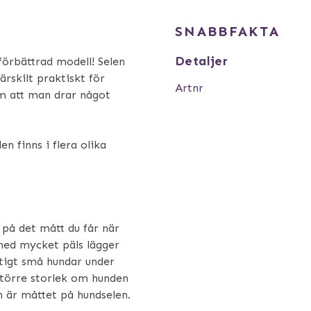
SNABBFAKTA
Detaljer
förbättrad modell! Selen
ärskilt praktiskt för
Artnr
om att man drar något
n finns i flera olika
m på det mått du får när
med mycket päls lägger
ktigt små hundar under
större storlek om hunden
n är måttet på hundselen.