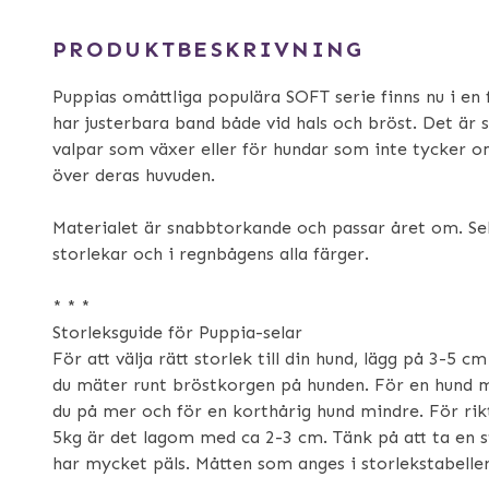
PRODUKTBESKRIVNING
Puppias omåttliga populära SOFT serie finns nu i en 
har justerbara band både vid hals och bröst. Det är s
valpar som växer eller för hundar som inte tycker 
över deras huvuden.
Materialet är snabbtorkande och passar året om. Sele
storlekar och i regnbågens alla färger.
* * *
Storleksguide för Puppia-selar
För att välja rätt storlek till din hund, lägg på 3-5 c
du mäter runt bröstkorgen på hunden. För en hund 
du på mer och för en korthårig hund mindre. För ri
5kg är det lagom med ca 2-3 cm. Tänk på att ta en 
har mycket päls. Måtten som anges i storlekstabelle