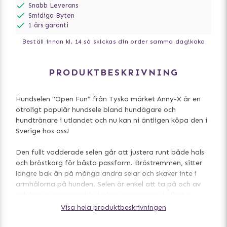
Snabb Leverans
Smidiga Byten
1 års garanti
Beställ innan kl. 14 så skickas din order samma dag!
kaka
PRODUKTBESKRIVNING
Hundselen "Open Fun” från Tyska märket Anny-X är en
otroligt populär hundsele bland hundägare och
hundtränare i utlandet och nu kan ni äntligen köpa den i
Sverige hos oss!
Den fullt vadderade selen går att justera runt både hals
och bröstkorg för bästa passform. Bröstremmen, sitter
längre bak än på många andra selar och skaver inte i
armhålorna på hunden. Selen är enkel att ta på och av
och har en ergonomisk design som passar de flesta
hundar. Open Fun har spännen runt halsen som gör att du
Visa hela produktbeskrivningen
kan ta av och på selen utan att behöva trä den över
huvudet på hunden, perfekt för hundar som tycker att