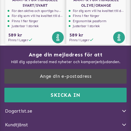
SVART/SVART
OLIVE/ORANGE
För den aktiva och sportiga hunden
För dig som vill ha kvalitet till din hund!
För dig som vill ha kvalitet till din hund!
Finns i fler färger
Finns i fler färger
Ergonomisk passform
Justerbar i storlek
Justerbar i storlek
589 kr
589 kr
Finns i Lager
Finns i Lager
Ange din mejladress för att
Vad kan hundar äta?
Håll dig uppdaterad med nyheter och kampanjerbjudanden.
Så mäter du din hund
Träna Nose Work hemma
DogArtist.se drivs av:
Purefun Commerce AB
Kundservice - FAQ
Momsnr: SE5567445209
SKICKA IN
Så gör du promenaden roligare
E-post:
info@dogartist.se
Om oss
Introducera katt och hund för varandra
Dogartist.se
Köpvillkor
Magasin - Visa alla artiklar
Kundtjänst
Ångra Köp
Hundreflexer