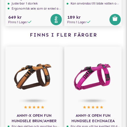
Justerbar i storlek
Kan användas till både vatten och mat
Ergonomisk sele som är enkel att ta på och av
649 kr
189 kr
Finns i Lager
Finns i Lager
FINNS I FLER FÄRGER
ANNY-X OPEN FUN
ANNY-X OPEN FUN
HUNDSELE BRUN/AMBER
HUNDSELE ECHINACEA
För den aktiva och sportiga hunden
För dig som vill ha kvalitet till din hund!