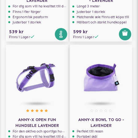
LAVENDER
- LAVENDER
För dig som vill ha kvalitet till din hund!
Längd 3 meter
Finns i fler färger
Justerbar i storlek
Ergonomisk passform
Matchande sele finns att köpa till
Justerbar i storlek
Hållbart och starkt hundkoppel
539 kr
599 kr
Finns i Lager
Finns i Lager
ANNY-X OPEN FUN
ANNY-X BOWL TO GO -
HUNDSELE LAVENDER
LAVENDER
För den aktiva och sportiga hunden
Perfekt till resan
För dig som vill ha kvalitet till din hund!
Portabel skål