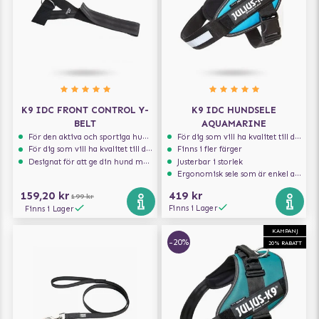
K9 IDC FRONT CONTROL Y-
K9 IDC HUNDSELE
BELT
AQUAMARINE
För den aktiva och sportiga hunden
För dig som vill ha kvalitet till din hund!
För dig som vill ha kvalitet till din hund!
Finns i fler färger
Designat för att ge din hund maximal komfort
Justerbar i storlek
Ergonomisk sele som är enkel att ta på och av
159,20 kr
419 kr
199 kr
Finns i Lager
Finns i Lager
KAMPANJ
-20%
20% RABATT