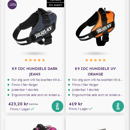
KAMPANJ
-20%
20% RABATT
K9 IDC HUNDSELE DARK
K9 IDC HUNDSELE UV
JEANS
ORANGE
För dig som vill ha kvalitet till din hund!
För dig som vill ha kvalitet till din hund!
Finns i fler färger
Finns i fler färger
Justerbar i storlek
Justerbar i storlek
Ergonomisk sele som är enkel att ta på och av
Ergonomisk sele som är enkel att ta på och av
423,20 kr
419 kr
529 kr
Finns i Lager
Finns i Lager