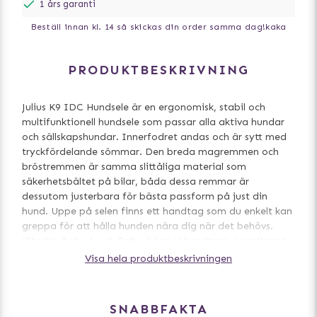
1 års garanti
Beställ innan kl. 14 så skickas din order samma dag!
kaka
PRODUKTBESKRIVNING
Julius K9 IDC Hundsele är en ergonomisk, stabil och
multifunktionell hundsele som passar alla aktiva hundar
och sällskapshundar. Innerfodret andas och är sytt med
tryckfördelande sömmar. Den breda magremmen och
bröstremmen är samma slittåliga material som
säkerhetsbältet på bilar, båda dessa remmar är
dessutom justerbara för bästa passform på just din
hund. Uppe på selen finns ett handtag som du enkelt kan
greppa för att hålla hunden nära dig när det behövs.
(Storlek Baby 1 och Baby 2 har ej handtag). Handtaget
går även att trycka ner och fästes med en knapp för att
Visa hela produktbeskrivningen
förhindra att hunden fastnar när den exempelvis springer
i skogen, eller när du inte vill ha handtaget uppe.
SNABBFAKTA
På sidorna av selen hittar du kardborreband med Julius