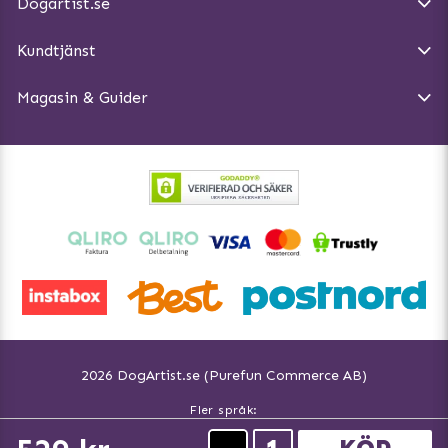
Dogartist.se
Köpvillkor
Magasin - Visa alla artiklar
Kundtjänst
Ångra Köp
Hundreflexer
Magasin & Guider
Hundbäddar
2026 DogArtist.se (Purefun Commerce AB)
Fler språk:
Svenska www.dogartist.se
Norsk www.dogartist.no