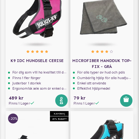
K9 IDC HUNDSELE CERISE
MICROFIBER HANDDUK TOP-
FIX - GRÅ
För dig som vill ha kvalitet till din hund!
För alla typer av hud och päls
Finns i fler färger
Oumbärlig hjälp för alla husdjursägare
Justerbar i storlek
Enkel att använda
Ergonomisk sele som är enkel att ta på och av
Effektivt hjälpmedel
489 kr
79 kr
Finns i Lager
Finns i Lager
KAMPANJ
-20%
20% RABATT