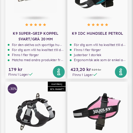
K9 SUPER-GRIP KOPPEL
K9 IDC HUNDSELE PETROL
SVART/GRÅ 20 MM
För den aktiva och sportiga hunden
För dig som vill ha kvalitet till din hund!
För dig som vill ha kvalitet till din hund!
Finns i fler färger
Finns i fler färger
Justerbar i storlek
Matcha med andra produkter från Julius-K9
Ergonomisk sele som är enkel att ta på och av
179 kr
423,20 kr
529 kr
Finns i Lager
Finns i Lager
KAMPANJ
-30%
30% RABATT