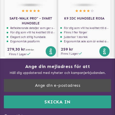
SAFE-WALK PRO™ - SVART
K9 IDC HUNDSELE ROSA
HUNDSELE
Reflekterande detaljer som ger synlighet i svagt ljus
För dig som vill ha kvalitet till din hund!
För dig som vill ha kvalitet till din hund!
Finns i fler färger
Elegant och stilig hundsele
Justerbar i storlek
Ergonomisk passform
Ergonomisk sele som är enkel att ta på och av
279,30 kr
259 kr
399 kr
Finns i Lager
Finns i Lager
Ange din mejladress för att
Vad kan hundar äta?
Håll dig uppdaterad med nyheter och kampanjerbjudanden.
Så mäter du din hund
Träna Nose Work hemma
DogArtist.se drivs av:
Purefun Commerce AB
Kundservice - FAQ
Momsnr: SE5567445209
SKICKA IN
Så gör du promenaden roligare
E-post:
info@dogartist.se
Om oss
Introducera katt och hund för varandra