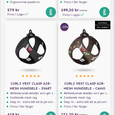
Ergonomisk passform
Finns i fler färger
579 kr
199,20 kr
249 kr
Finns i Lager
Finns i Lager
KAMPANJ
-20%
20% RABATT
CURLI VEST CLASP AIR-
CURLI VEST CLASP AIR-
MESH HUNDSELE - SVART
MESH HUNDSELE - CAMO
Reflekterande detaljer som ger synlighet i svagt ljus
Reflekterande detaljer som ger synlighet i svagt ljus
Svalkande mesh-tyg
Svalkande mesh-tyg
Step-in - extra lätt att ta på och av
Step-in - extra lätt att ta på och av
Finns i fler färger
Finns i fler färger
419 kr
271,20 kr
339 kr