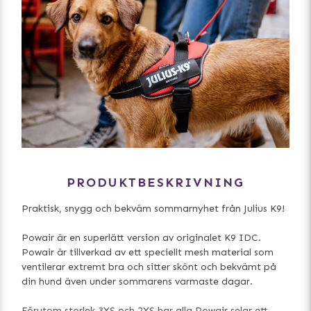
PRODUKTBESKRIVNING
Praktisk, snygg och bekväm sommarnyhet från Julius K9!
Powair är en superlätt version av originalet K9 IDC.
Powair är tillverkad av ett speciellt mesh material som
ventilerar extremt bra och sitter skönt och bekvämt på
din hund även under sommarens varmaste dagar.
Förutom storlek 3XS och 2XS har alla Powair selar ett