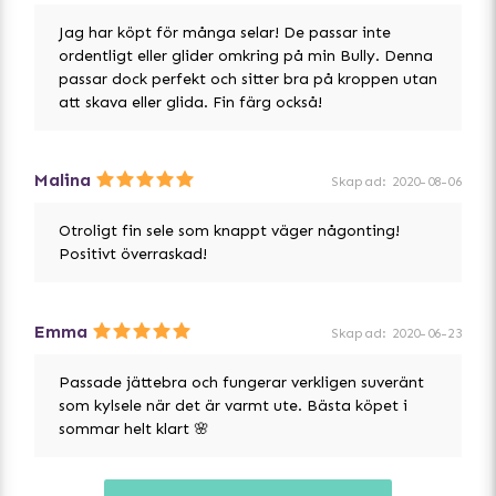
M - Bulldog, Siberian Husky, Salukis, Dalmatin, Pudel,
Springer Spaniel.
Jag har köpt för många selar! De passar inte
L - Schäfer, Siberian Husky, Golden Retriever, Australian
ordentligt eller glider omkring på min Bully. Denna
Shepherd, Malinois.
passar dock perfekt och sitter bra på kroppen utan
XL - Labrador Retriever, Boxer, Schäfer, Golden
att skava eller glida. Fin färg också!
Retriever, Rottweiler, Staffordshire Terrier.
XXL - Mastiff, Grand Danois, Sankt Bernard, Rottweiler.
Malina
Skapad
:
2020-08-06
Otroligt fin sele som knappt väger någonting!
Positivt överraskad!
Emma
Skapad
:
2020-06-23
Passade jättebra och fungerar verkligen suveränt
som kylsele när det är varmt ute. Bästa köpet i
sommar helt klart 🌸