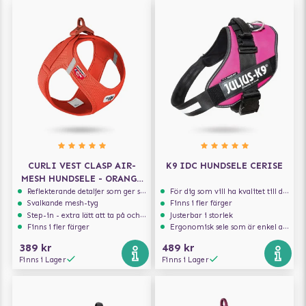
CURLI VEST CLASP AIR-
K9 IDC HUNDSELE CERISE
MESH HUNDSELE - ORANGE
SUN
Reflekterande detaljer som ger synlighet i svagt ljus
För dig som vill ha kvalitet till din hund!
Svalkande mesh-tyg
Finns i fler färger
Step-in - extra lätt att ta på och av
Justerbar i storlek
Finns i fler färger
Ergonomisk sele som är enkel att ta på och av
389 kr
489 kr
Finns i Lager
Finns i Lager