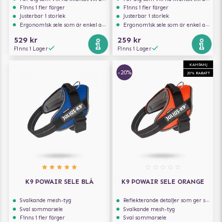
Finns i fler färger
Finns i fler färger
Justerbar i storlek
Justerbar i storlek
Ergonomisk sele som är enkel att ta på och av
Ergonomisk sele som är enkel att ta på och av
529 kr
259 kr
Finns i Lager
Finns i Lager
KAMPANJ
-20%
20% RABATT
K9 POWAIR SELE BLÅ
K9 POWAIR SELE ORANGE
Svalkande mesh-tyg
Reflekterande detaljer som ger synlighet i svagt ljus
Sval sommarsele
Svalkande mesh-tyg
Finns i fler färger
Sval sommarsele