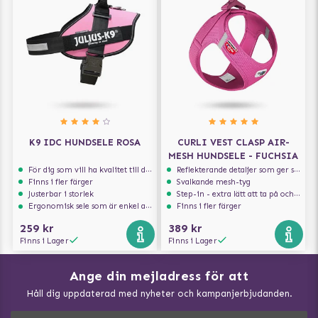
K9 IDC HUNDSELE ROSA
CURLI VEST CLASP AIR-
MESH HUNDSELE - FUCHSIA
För dig som vill ha kvalitet till din hund!
Reflekterande detaljer som ger synlighet i svagt ljus
Finns i fler färger
Svalkande mesh-tyg
Justerbar i storlek
Step-in - extra lätt att ta på och av
Ergonomisk sele som är enkel att ta på och av
Finns i fler färger
259 kr
389 kr
Finns i Lager
Finns i Lager
Ange din mejladress för att
Vad kan hundar äta?
Håll dig uppdaterad med nyheter och kampanjerbjudanden.