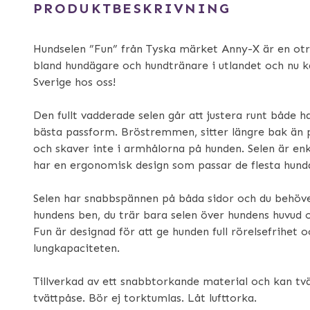
PRODUKTBESKRIVNING
Hundselen ”Fun” från Tyska märket Anny-X är en otr
bland hundägare och hundtränare i utlandet och nu k
Sverige hos oss!
Den fullt vadderade selen går att justera runt både h
bästa passform. Bröstremmen, sitter längre bak än 
och skaver inte i armhålorna på hunden. Selen är enk
har en ergonomisk design som passar de flesta hund
Selen har snabbspännen på båda sidor och du behöver
hundens ben, du trär bara selen över hundens huvud
Fun är designad för att ge hunden full rörelsefrihet 
lungkapaciteten.
Tillverkad av ett snabbtorkande material och kan tvä
tvättpåse. Bör ej torktumlas. Låt lufttorka.