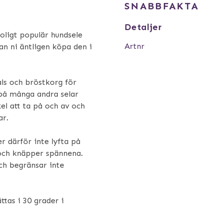
SNABBFAKTA
Detaljer
oligt populär hundsele
Artnr
an ni äntligen köpa den i
als och bröstkorg för
på många andra selar
el att ta på och av och
ar.
 därför inte lyfta på
 och knäpper spännena.
och begränsar inte
ttas i 30 grader i