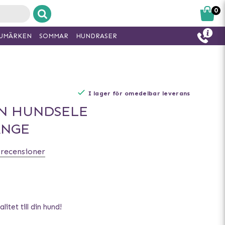
0
UMÄRKEN
SOMMAR
HUNDRASER
I lager för omedelbar leverans
N HUNDSELE
ANGE
 recensioner
litet till din hund!