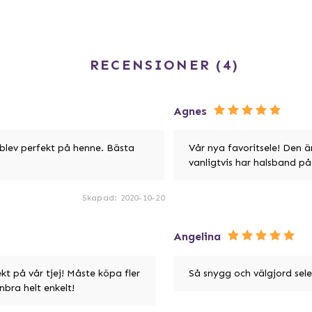
RECENSIONER
4
Agnes
blev perfekt på henne. Bästa
Vår nya favoritsele! Den ä
vanligtvis har halsband på 
Skapad
:
2020-10-20
Angelina
t på vår tjej! Måste köpa fler
Så snygg och välgjord sele,
nbra helt enkelt!