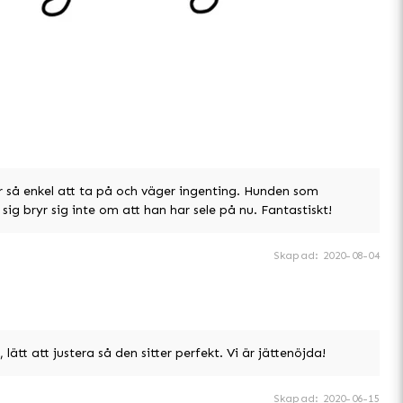
r så enkel att ta på och väger ingenting. Hunden som
sig bryr sig inte om att han har sele på nu. Fantastiskt!
Skapad
:
2020-08-04
 lätt att justera så den sitter perfekt. Vi är jättenöjda!
Skapad
:
2020-06-15