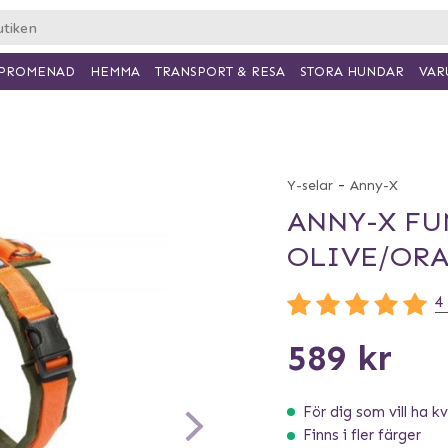
PROMENAD
HEMMA
TRANSPORT & RESA
VAR
STORA HUNDAR
-
Y-selar
Anny-X
ANNY-X FU
OLIVE/OR
4
589 kr
För dig som vill ha kva
Finns i fler färger