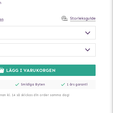
m
Storleksguide
en
LÄGG I VARUKORGEN
Smidiga Byten
1 års garanti
nnan kl. 14 så skickas din order samma dag!