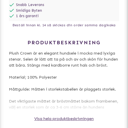
Snabb Leverans
Smidiga Byten
1 års garanti
Beställ innan kl. 14 så skickas din order samma dag!
kaka
PRODUKTBESKRIVNING
Plush Crown är en elegant hundsele i mocka med lyxiga
stenar. Selen är lätt att ta på och av och skön för hunden
att bära. Stängs med kardborre runt hals och bröst.
Material; 100% Polyester
Måttguide: Måtten i storlekstabellen är plaggets storlek.
Det viktigaste måttet är bröstmåttet bakom frambenen,
välj en storlek som är ca 3-6 cm större än hundens
bröstmått, för hundar med tjockpäls lägg på ett par cm
Visa hela produktbeskrivningen
extra. För små hundar under 5kg är det lagom med ca 1-
3cm. Se även vår utförliga storleksguide om du är osäker.