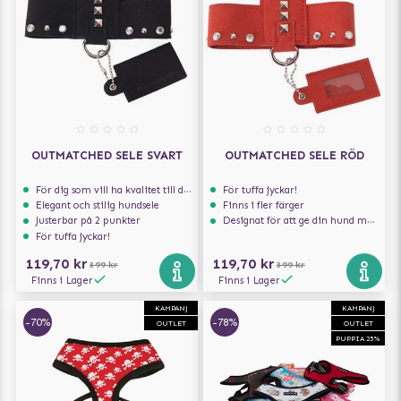
OUTMATCHED SELE SVART
OUTMATCHED SELE RÖD
För dig som vill ha kvalitet till din hund!
För tuffa jyckar!
Elegant och stilig hundsele
Finns i fler färger
Justerbar på 2 punkter
Designat för att ge din hund maximal komfort
För tuffa jyckar!
119,70 kr
119,70 kr
399 kr
399 kr
Finns i Lager
Finns i Lager
KAMPANJ
KAMPANJ
-70%
-78%
OUTLET
OUTLET
PUPPIA 25%