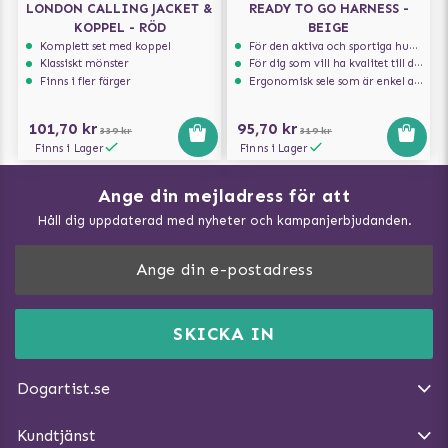
LONDON CALLING JACKET &
READY TO GO HARNESS -
KOPPEL - RÖD
BEIGE
Komplett set med koppel
För den aktiva och sportiga hunden
Klassiskt mönster
För dig som vill ha kvalitet till din hund!
Finns i fler färger
Ergonomisk sele som är enkel att ta på och av
101,70 kr
95,70 kr
339 kr
319 kr
Finns i Lager
Finns i Lager
Ange din mejladress för att
Vad kan hundar äta?
Håll dig uppdaterad med nyheter och kampanjerbjudanden.
Så mäter du din hund
Träna Nose Work hemma
DogArtist.se drivs av:
Purefun Commerce AB
Kundservice - FAQ
Momsnr: SE5567445209
SKICKA IN
Så gör du promenaden roligare
E-post:
info@dogartist.se
Om oss
Introducera katt och hund för varandra
Dogartist.se
Köpvillkor
Magasin - Visa alla artiklar
Kundtjänst
Ångra Köp