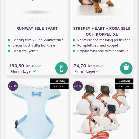
RUNWAY SELE SVART
STRIPEY HEART - ROSA SELE
OCH KOPPEL XL
För dig som vill ha kvalitet till din hund!
Ventilerande meshtyg på insidan
Elegant och stilig hundsele
Komplett set med koppel
För tuffa jyckar!
Ergonomisk sele som är enkel att ta på och av
130,50 kr
74,70 kr
435 kr
249 kr
Finns i Lager
Finns i Lager
KAMPANJ
KAMPANJ
-70%
-70%
OUTLET
OUTLET