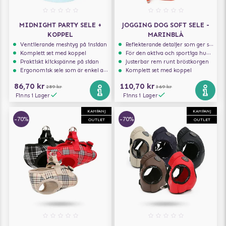
MIDNIGHT PARTY SELE +
JOGGING DOG SOFT SELE -
KOPPEL
MARINBLÅ
Ventilerande meshtyg på insidan
Reflekterande detaljer som ger synlighet i svagt ljus
Komplett set med koppel
För den aktiva och sportiga hunden
Praktiskt klickspänne på sidan
Justerbar rem runt bröstkorgen
Ergonomisk sele som är enkel att ta på och av
Komplett set med koppel
86,70 kr
110,70 kr
289 kr
369 kr
Finns i Lager
Finns i Lager
KAMPANJ
KAMPANJ
-70%
-70%
OUTLET
OUTLET