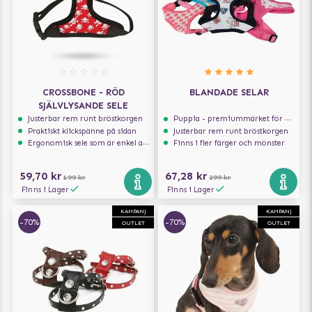
CROSSBONE - RÖD
BLANDADE SELAR
SJÄLVLYSANDE SELE
Justerbar rem runt bröstkorgen
Puppia - premiummärket för hundselar
Praktiskt klickspänne på sidan
Justerbar rem runt bröstkorgen
Ergonomisk sele som är enkel att ta på och av
Finns i fler färger och mönster
59,70 kr
67,28 kr
199 kr
299 kr
Finns i Lager
Finns i Lager
KAMPANJ
KAMPANJ
-70%
-70%
OUTLET
OUTLET