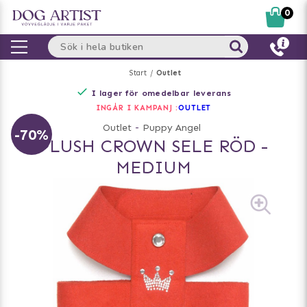
0
Start
Outlet
I lager för omedelbar leverans
INGÅR I KAMPANJ :
OUTLET
Outlet
-
Puppy Angel
-70%
PLUSH CROWN SELE RÖD -
MEDIUM