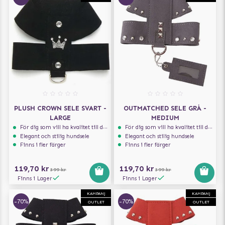
PLUSH CROWN SELE SVART -
OUTMATCHED SELE GRÅ -
LARGE
MEDIUM
För dig som vill ha kvalitet till din hund!
För dig som vill ha kvalitet till din hund!
Elegant och stilig hundsele
Elegant och stilig hundsele
Finns i fler färger
Finns i fler färger
119,70 kr
119,70 kr
399 kr
399 kr
Finns i Lager
Finns i Lager
KAMPANJ
KAMPANJ
-70%
-70%
OUTLET
OUTLET