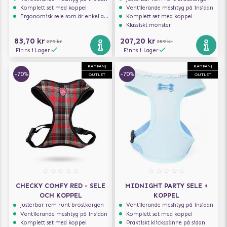
Komplett set med koppel
Ventilerande meshtyg på insidan
Ergonomisk sele som är enkel att ta på och av
Komplett set med koppel
Klassiskt mönster
83,70 kr
207,20 kr
279 kr
259 kr
Finns i Lager
Finns i Lager
KAMPANJ
KAMPANJ
-70%
-70%
OUTLET
OUTLET
CHECKY COMFY RED - SELE
MIDNIGHT PARTY SELE +
OCH KOPPEL
KOPPEL
Justerbar rem runt bröstkorgen
Ventilerande meshtyg på insidan
Ventilerande meshtyg på insidan
Komplett set med koppel
Komplett set med koppel
Praktiskt klickspänne på sidan