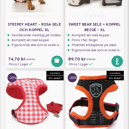
STRIPEY HEART - ROSA SELE
SWEET BEAR SELE + KOPPEL
OCH KOPPEL XL
BEIGE - XL
Ventilerande meshtyg på insidan
Komplett set med koppel
Komplett set med koppel
Finns i fler färger
Ergonomisk sele som är enkel att ta på och av
Praktiskt klickspänne på sidan
Ergonomisk sele som är enkel att ta på och av
74,70 kr
89,70 kr
249 kr
299 kr
Finns i Lager
Finns i Lager
KAMPANJ
KAMPANJ
-20%
-20%
20% RABATT
20% RABATT