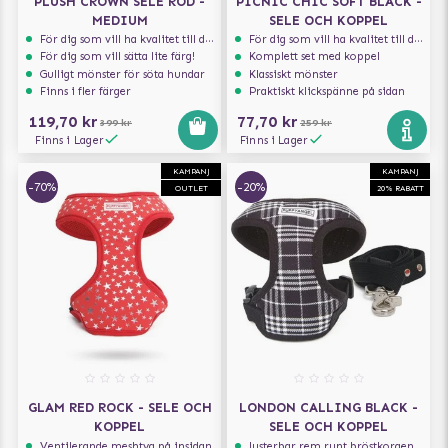
PLUSH CROWN SELE RÖD -
PICNIC CHIC SOFT BLACK -
MEDIUM
SELE OCH KOPPEL
För dig som vill ha kvalitet till din hund!
För dig som vill ha kvalitet till din hund!
För dig som vill sätta lite färg!
Komplett set med koppel
Gulligt mönster för söta hundar
Klassiskt mönster
Finns i fler färger
Praktiskt klickspänne på sidan
119,70 kr
77,70 kr
399 kr
259 kr
Finns i Lager
Finns i Lager
KAMPANJ
KAMPANJ
-70%
-20%
OUTLET
20% RABATT
GLAM RED ROCK - SELE OCH
LONDON CALLING BLACK -
KOPPEL
SELE OCH KOPPEL
Ventilerande meshtyg på insidan
Justerbar rem runt bröstkorgen