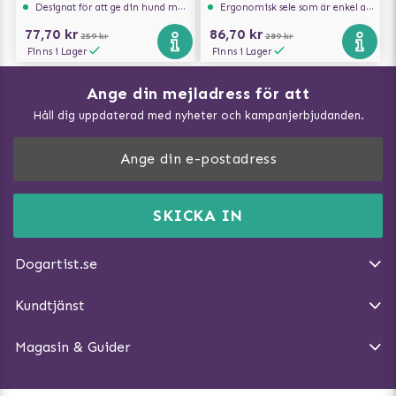
Designat för att ge din hund maximal komfort
Ergonomisk sele som är enkel att ta på och av
77,70 kr
86,70 kr
259 kr
289 kr
Finns i Lager
Finns i Lager
Ange din mejladress för att
Vad kan hundar äta?
Håll dig uppdaterad med nyheter och kampanjerbjudanden.
Så mäter du din hund
Träna Nose Work hemma
DogArtist.se drivs av:
Purefun Commerce AB
Kundservice - FAQ
Momsnr: SE5567445209
SKICKA IN
Så gör du promenaden roligare
E-post:
info@dogartist.se
Om oss
Introducera katt och hund för varandra
Dogartist.se
Köpvillkor
Magasin - Visa alla artiklar
Kundtjänst
Ångra Köp
Hundreflexer
Magasin & Guider
Hundbäddar