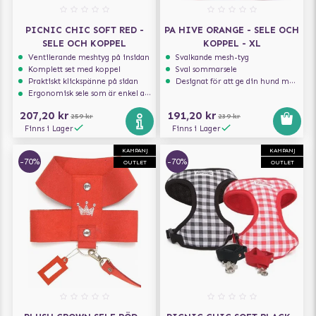
PICNIC CHIC SOFT RED -
PA HIVE ORANGE - SELE OCH
SELE OCH KOPPEL
KOPPEL - XL
Ventilerande meshtyg på insidan
Svalkande mesh-tyg
Komplett set med koppel
Sval sommarsele
Praktiskt klickspänne på sidan
Designat för att ge din hund maximal komfort
Ergonomisk sele som är enkel att ta på och av
207,20 kr
191,20 kr
259 kr
239 kr
Finns i Lager
Finns i Lager
KAMPANJ
KAMPANJ
-70%
-70%
OUTLET
OUTLET