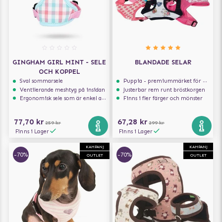
GINGHAM GIRL MINT - SELE
BLANDADE SELAR
OCH KOPPEL
Sval sommarsele
Puppia - premiummärket för hundselar
Ventilerande meshtyg på insidan
Justerbar rem runt bröstkorgen
Ergonomisk sele som är enkel att ta på och av
Finns i fler färger och mönster
77,70 kr
67,28 kr
259 kr
299 kr
Finns i Lager
Finns i Lager
KAMPANJ
KAMPANJ
-70%
-70%
OUTLET
OUTLET