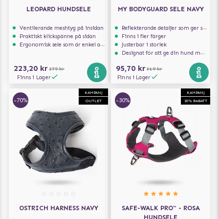
LEOPARD HUNDSELE
MY BODYGUARD SELE NAVY
Ventilerande meshtyg på insidan
Reflekterande detaljer som ger synlighet i svagt ljus
Praktiskt klickspänne på sidan
Finns i fler färger
Ergonomisk sele som är enkel att ta på och av
Justerbar i storlek
Designat för att ge din hund maximal komfort
223,20 kr
95,70 kr
279 kr
319 kr
Finns i Lager
Finns i Lager
KAMPANJ
KAMPANJ
-70%
-30%
OUTLET
30% RABATT
OSTRICH HARNESS NAVY
SAFE-WALK PRO™ - ROSA
HUNDSELE