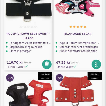
PLUSH CROWN SELE SVART -
BLANDADE SELAR
LARGE
För dig som vill ha kvalitet till din hund!
Puppia - premiummärket för hundselar
Elegant och stilig hundsele
Justerbar rem runt bröstkorgen
Finns i fler färger
Finns i fler färger och mönster
119,70 kr
67,28 kr
399 kr
299 kr
Finns i Lager
Finns i Lager
KAMPANJ
KAMPANJ
-70%
-70%
OUTLET
OUTLET