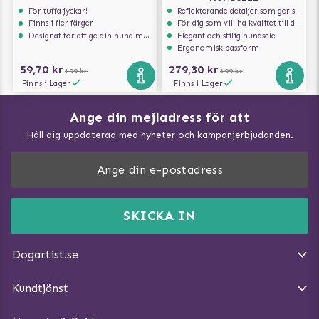
För tuffa jyckar!
Reflekterande detaljer som ger synlighet i svagt ljus
Finns i fler färger
För dig som vill ha kvalitet till din hund!
Designat för att ge din hund maximal komfort
Elegant och stilig hundsele
Ergonomisk passform
59,70 kr
279,30 kr
199 kr
399 kr
Finns i Lager
Finns i Lager
Ange din mejladress för att
Vad kan hundar äta?
Håll dig uppdaterad med nyheter och kampanjerbjudanden.
Så mäter du din hund
Träna Nose Work hemma
DogArtist.se drivs av:
Purefun Commerce AB
Kundservice - FAQ
Momsnr: SE5567445209
SKICKA IN
Så gör du promenaden roligare
E-post:
info@dogartist.se
Om oss
Introducera katt och hund för varandra
Dogartist.se
Köpvillkor
Magasin - Visa alla artiklar
Kundtjänst
Ångra Köp
Hundreflexer