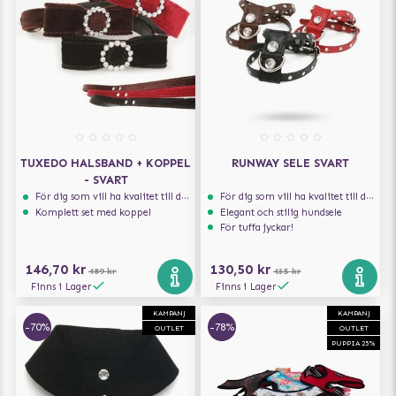
TUXEDO HALSBAND + KOPPEL
RUNWAY SELE SVART
- SVART
För dig som vill ha kvalitet till din hund!
För dig som vill ha kvalitet till din hund!
Komplett set med koppel
Elegant och stilig hundsele
För tuffa jyckar!
146,70 kr
130,50 kr
489 kr
435 kr
Finns i Lager
Finns i Lager
KAMPANJ
KAMPANJ
-70%
-78%
OUTLET
OUTLET
PUPPIA 25%