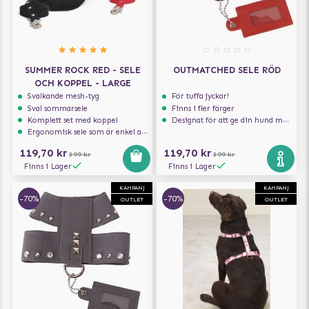
SUMMER ROCK RED - SELE
OUTMATCHED SELE RÖD
OCH KOPPEL - LARGE
Svalkande mesh-tyg
För tuffa jyckar!
Sval sommarsele
Finns i fler färger
Komplett set med koppel
Designat för att ge din hund maximal komfort
Ergonomisk sele som är enkel att ta på och av
119,70 kr
119,70 kr
399 kr
399 kr
Finns i Lager
Finns i Lager
KAMPANJ
KAMPANJ
-70%
-70%
OUTLET
OUTLET