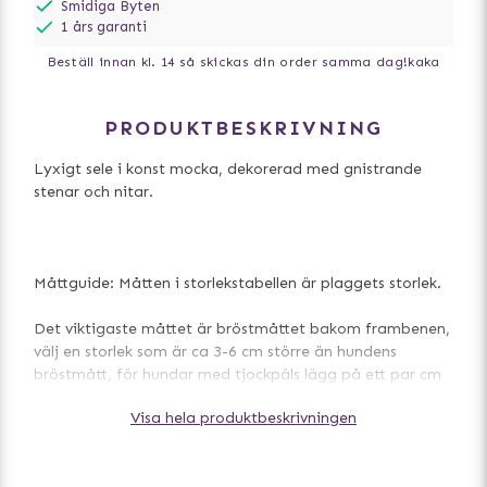
Smidiga Byten
1 års garanti
Beställ innan kl. 14 så skickas din order samma dag!
kaka
PRODUKTBESKRIVNING
Lyxigt sele i konst mocka, dekorerad med gnistrande
stenar och nitar.
Måttguide: Måtten i storlekstabellen är plaggets storlek.
Det viktigaste måttet är bröstmåttet bakom frambenen,
välj en storlek som är ca 3-6 cm större än hundens
bröstmått, för hundar med tjockpäls lägg på ett par cm
extra. För små hundar under 5kg är det lagom med ca 1-
Visa hela produktbeskrivningen
3cm. Se även vår utförliga storleksguide om du är osäker.