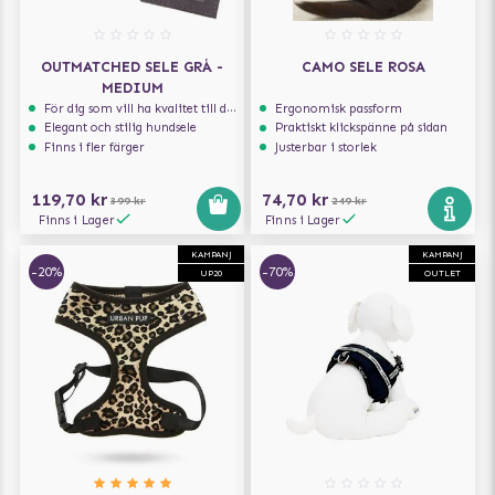
OUTMATCHED SELE GRÅ -
CAMO SELE ROSA
MEDIUM
För dig som vill ha kvalitet till din hund!
Ergonomisk passform
Elegant och stilig hundsele
Praktiskt klickspänne på sidan
Finns i fler färger
Justerbar i storlek
119,70 kr
74,70 kr
399 kr
249 kr
Finns i Lager
Finns i Lager
KAMPANJ
KAMPANJ
-20%
-70%
UP20
OUTLET