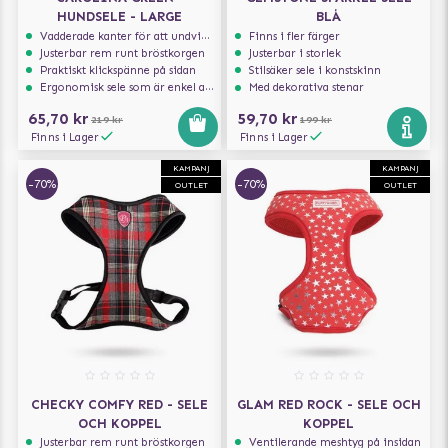
HUNDSELE - LARGE
BLÅ
Vadderade kanter för att undvika skav
Finns i fler färger
Justerbar rem runt bröstkorgen
Justerbar i storlek
Praktiskt klickspänne på sidan
Stilsäker sele i konstskinn
Ergonomisk sele som är enkel att ta på och av
Med dekorativa stenar
65,70 kr
59,70 kr
219 kr
199 kr
Finns i Lager
Finns i Lager
KAMPANJ
KAMPANJ
-70%
-70%
OUTLET
OUTLET
CHECKY COMFY RED - SELE
GLAM RED ROCK - SELE OCH
OCH KOPPEL
KOPPEL
Justerbar rem runt bröstkorgen
Ventilerande meshtyg på insidan