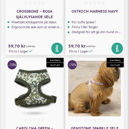
CROSSBONE - ROSA
OSTRICH HARNESS NAVY
SJÄLVLYSANDE SELE
Praktiskt klickspänne på sidan
För tuffa jyckar!
Ergonomisk sele som är enkel att ta på och av
Finns i fler färger
Designat för att ge din hund maximal komfort
59,70 kr
59,70 kr
199 kr
199 kr
Finns i Lager
Finns i Lager
KAMPANJ
KAMPANJ
-70%
-70%
OUTLET
OUTLET
CAROLINA GREEN -
GEMSTONE SPARKLE SELE