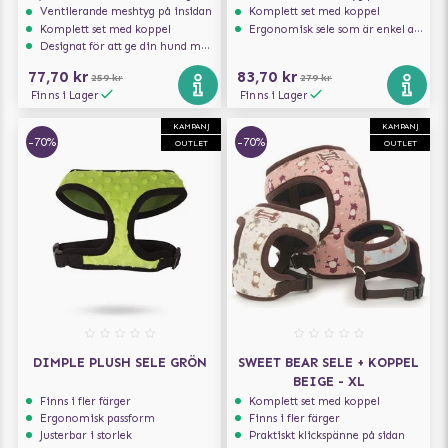
Ventilerande meshtyg på insidan
Komplett set med koppel
Komplett set med koppel
Ergonomisk sele som är enkel att ta på och av
Designat för att ge din hund maximal komfort
77,70 kr
83,70 kr
259 kr
279 kr
Finns i Lager
Finns i Lager
KAMPANJ
KAMPANJ
-70%
-70%
OUTLET
OUTLET
DIMPLE PLUSH SELE GRÖN
SWEET BEAR SELE + KOPPEL
BEIGE - XL
Finns i fler färger
Komplett set med koppel
Ergonomisk passform
Finns i fler färger
Justerbar i storlek
Praktiskt klickspänne på sidan