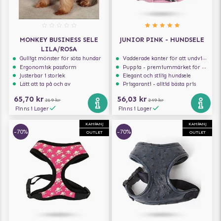
MONKEY BUSINESS SELE
JUNIOR PINK - HUNDSELE
LILA/ROSA
Gulligt mönster för söta hundar
Vadderade kanter för att undvika skav
Ergonomisk passform
Puppia - premiummärket för hundselar
Justerbar i storlek
Elegant och stilig hundsele
Lätt att ta på och av
Prisgaranti - alltid bästa pris
65,70 kr
56,03 kr
219 kr
249 kr
Finns i Lager
Finns i Lager
KAMPANJ
KAMPANJ
-70%
-70%
OUTLET
OUTLET