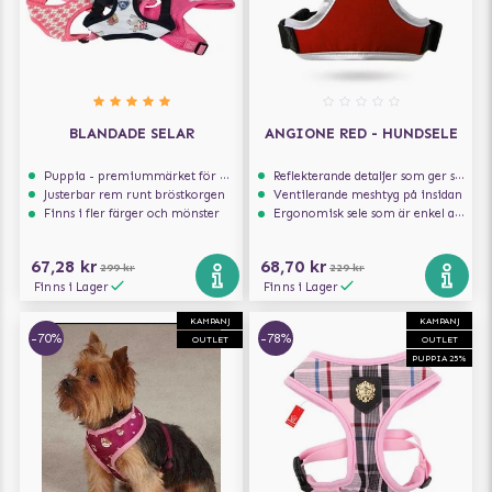
BLANDADE SELAR
ANGIONE RED - HUNDSELE
Puppia - premiummärket för hundselar
Reflekterande detaljer som ger synlighet i svagt ljus
Justerbar rem runt bröstkorgen
Ventilerande meshtyg på insidan
Finns i fler färger och mönster
Ergonomisk sele som är enkel att ta på och av
67,28 kr
68,70 kr
299 kr
229 kr
Finns i Lager
Finns i Lager
KAMPANJ
KAMPANJ
-70%
-78%
OUTLET
OUTLET
PUPPIA 25%