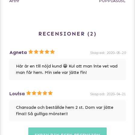
Artnr
PUPPIAS05L
en större storlek om hunden har mycket päls. Måtten som
anges i storlekstabellen är måttet på hundselen.
***
Storlekar
RECENSIONER
2
Notera att vikter och hundraser är enbart riktlinjer för val
av storlek.
- XS: > 2 kg - Mindre Chihuahua eller hundvalp
Agneta
Skapad
:
2020-05-20
- S: ca 2-4 kg - Chihuahua, Yorkshire terrier, Malteser
- M: ca 4-8 kg - Dvärgpinscher, Jack Russell
Här är en till nöjd kund 😁 Kul att man inte vet vad
- L: ca 8-15 kg - Westie, Amerikansk Cocker Spaniel
man får hem. Min sele var jätte fin!
- XL: ca 15-20 kg - Staffordshire Bullterrier
Louisa
Skapad
:
2020-04-21
Chansade och beställde hem 2 st. Dom var jätte
fina!! Så gulliga mönster!!