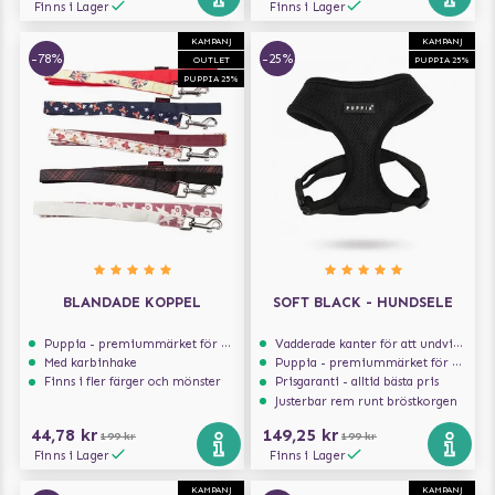
Finns i Lager
Finns i Lager
KAMPANJ
KAMPANJ
-78%
-25%
OUTLET
PUPPIA 25%
PUPPIA 25%
BLANDADE KOPPEL
SOFT BLACK - HUNDSELE
Puppia - premiummärket för hundselar
Vadderade kanter för att undvika skav
Med karbinhake
Puppia - premiummärket för hundselar
Finns i fler färger och mönster
Prisgaranti - alltid bästa pris
Justerbar rem runt bröstkorgen
44,78 kr
149,25 kr
199 kr
199 kr
Finns i Lager
Finns i Lager
KAMPANJ
KAMPANJ