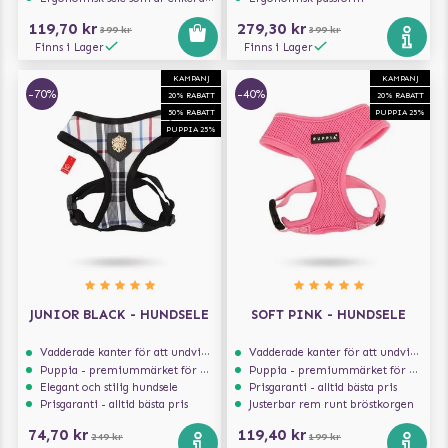
119,70 kr
279,30 kr
399 kr
399 kr
Finns i Lager
Finns i Lager
KAMPANJ
KAMPANJ
-70%
-40%
20% RABATT
20% RABATT
50% RABATT
PUPPIA 25%
PUPPIA 25%
JUNIOR BLACK - HUNDSELE
SOFT PINK - HUNDSELE
Vadderade kanter för att undvika skav
Vadderade kanter för att undvika skav
Puppia - premiummärket för hundselar
Puppia - premiummärket för hundselar
Elegant och stilig hundsele
Prisgaranti - alltid bästa pris
Prisgaranti - alltid bästa pris
Justerbar rem runt bröstkorgen
74,70 kr
119,40 kr
249 kr
199 kr