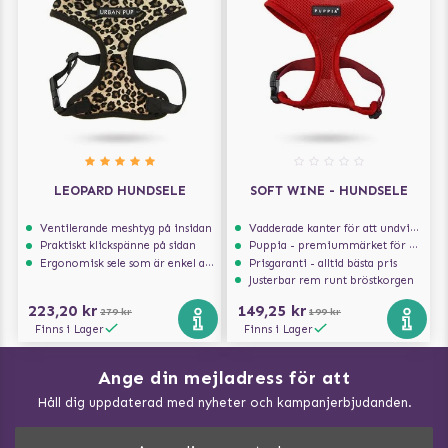
LEOPARD HUNDSELE
SOFT WINE - HUNDSELE
Ventilerande meshtyg på insidan
Vadderade kanter för att undvika skav
Praktiskt klickspänne på sidan
Puppia - premiummärket för hundselar
Ergonomisk sele som är enkel att ta på och av
Prisgaranti - alltid bästa pris
Justerbar rem runt bröstkorgen
223,20 kr
149,25 kr
279 kr
199 kr
Finns i Lager
Finns i Lager
Ange din mejladress för att
Vad kan hundar äta?
Håll dig uppdaterad med nyheter och kampanjerbjudanden.
Så mäter du din hund