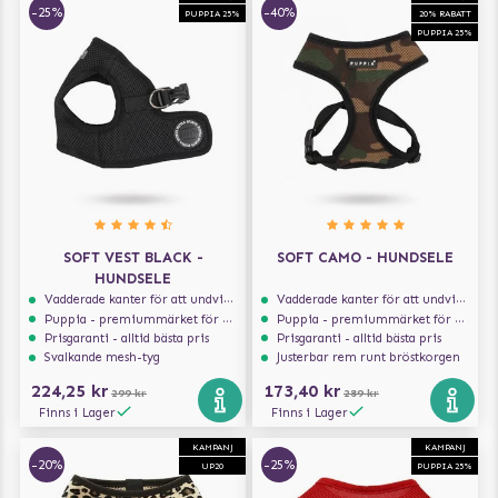
-25%
-40%
PUPPIA 25%
20% RABATT
PUPPIA 25%
SOFT VEST BLACK -
SOFT CAMO - HUNDSELE
HUNDSELE
Vadderade kanter för att undvika skav
Vadderade kanter för att undvika skav
Puppia - premiummärket för hundselar
Puppia - premiummärket för hundselar
Prisgaranti - alltid bästa pris
Prisgaranti - alltid bästa pris
Svalkande mesh-tyg
Justerbar rem runt bröstkorgen
224,25 kr
173,40 kr
299 kr
289 kr
Finns i Lager
Finns i Lager
KAMPANJ
KAMPANJ
-20%
-25%
UP20
PUPPIA 25%