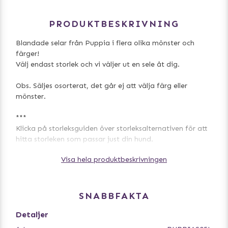
PRODUKTBESKRIVNING
Blandade selar från Puppia i flera olika mönster och
färger!
Välj endast storlek och vi väljer ut en sele åt dig.
Obs. Säljes osorterat, det går ej att välja färg eller
mönster.
***
Klicka på storleksguiden över storleksalternativen för att
hitta storleken som passar just din hund.
Visa hela produktbeskrivningen
* * *
Storleksguide för Puppia-selar
För att välja rätt storlek till din hund, lägg på 3-5 cm på
det mått du får när du mäter runt bröstkorgen på
SNABBFAKTA
hunden. För en hund med mycket päls lägger du på mer
och för en korthårig hund mindre. För riktigt små hundar
Detaljer
under 5kg är det lagom med ca 2-3 cm. Tänk på att ta