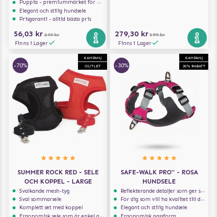
Puppia - premiummärket för hundselar
Elegant och stilig hundsele
Prisgaranti - alltid bästa pris
56,03 kr
279,30 kr
249 kr
399 kr
Finns i Lager
Finns i Lager
KAMPANJ
KAMPANJ
-70%
-30%
OUTLET
30% RABATT
SUMMER ROCK RED - SELE
SAFE-WALK PRO™ - ROSA
OCH KOPPEL - LARGE
HUNDSELE
Svalkande mesh-tyg
Reflekterande detaljer som ger synlighet i svagt ljus
Sval sommarsele
För dig som vill ha kvalitet till din hund!
Komplett set med koppel
Elegant och stilig hundsele
Ergonomisk sele som är enkel att ta på och av
Ergonomisk passform