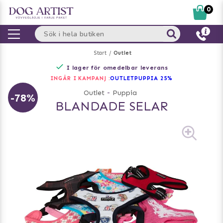
0
Start
Outlet
I lager för omedelbar leverans
INGÅR I KAMPANJ :
OUTLET
PUPPIA 25%
Outlet
-
Puppia
-78%
BLANDADE SELAR