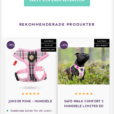
SKRIV DIN EGEN RECENSION
REKOMMENDERADE PRODUKTER
KAMPANJ
KAMPANJ
-78%
-30%
OUTLET
30% RABATT
PUPPIA 25%
JUNIOR PINK - HUNDSELE
SAFE-WALK COMFORT 2
HUNDSELE LIMITED ED
Vadderade kanter för att undvika skav