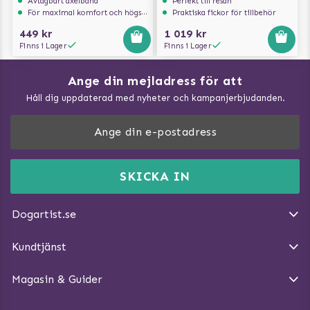
Avtagbart axelband
Perfekt till resan
För maximal komfort och högsta säkerhet
Praktiska fickor för tillbehör
449 kr
1 019 kr
Finns i Lager
Finns i Lager
Ange din mejladress för att
Vad kan hundar äta?
Håll dig uppdaterad med nyheter och kampanjerbjudanden.
Så mäter du din hund
Träna Nose Work hemma
DogArtist.se drivs av:
Purefun Commerce AB
Kundservice - FAQ
Momsnr: SE5567445209
SKICKA IN
Så gör du promenaden roligare
E-post:
info@dogartist.se
Om oss
Introducera katt och hund för varandra
Dogartist.se
Köpvillkor
Magasin - Visa alla artiklar
Kundtjänst
Ångra Köp
Hundreflexer
Magasin & Guider
Hundbäddar