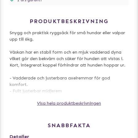
PRODUKTBESKRIVNING
Snygg och praktisk ryggsäck för små hundar eller valpar
upp till 6kg.
Väskan har en stabil form och en mjuk vadderad dyna
vilket gör den bekväm och säker för hunden att vistas i.
Kort, integrerat koppel förhindrar att hunden hoppar ur.
- Vadderade och justerbara axelremmar för god
komfort.
- Fullt justerbar midjerem
- Med handtag
Visa hela produktbeskrivningen
- Nätsidor för god luftcirkulation
- Praktisk ficka för tillbehör
Tillverkad av polyester.
SNABBFAKTA
Mått: 34 x 44 x 26 cm
Detaljer