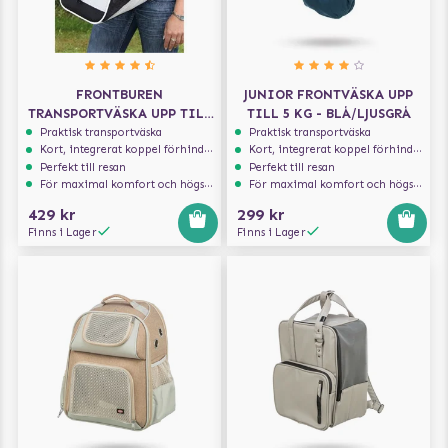
FRONTBUREN
JUNIOR FRONTVÄSKA UPP
TRANSPORTVÄSKA UPP TILL
TILL 5 KG - BLÅ/LJUSGRÅ
10 KG
Praktisk transportväska
Praktisk transportväska
Kort, integrerat koppel förhindrar att hunden hoppar ur
Kort, integrerat koppel förhindrar att hunden hoppar ur
Perfekt till resan
Perfekt till resan
För maximal komfort och högsta säkerhet
För maximal komfort och högsta säkerhet
429 kr
299 kr
Finns i Lager
Finns i Lager