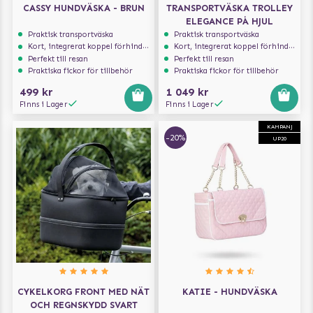
CASSY HUNDVÄSKA - BRUN
TRANSPORTVÄSKA TROLLEY
ELEGANCE PÅ HJUL
Praktisk transportväska
Praktisk transportväska
Kort, integrerat koppel förhindrar att hunden hoppar ur
Kort, integrerat koppel förhindrar att hunden hoppar ur
Perfekt till resan
Perfekt till resan
Praktiska fickor för tillbehör
Praktiska fickor för tillbehör
499 kr
1 049 kr
Finns i Lager
Finns i Lager
KAMPANJ
-20%
UP20
CYKELKORG FRONT MED NÄT
KATIE - HUNDVÄSKA
OCH REGNSKYDD SVART