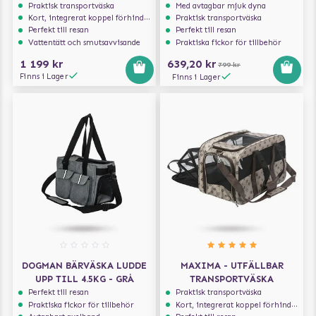
Praktisk transportväska
Med avtagbar mjuk dyna
Kort, integrerat koppel förhindrar att hunden hoppar ur
Praktisk transportväska
Perfekt till resan
Perfekt till resan
Vattentätt och smutsavvisande
Praktiska fickor för tillbehör
1 199 kr
639,20 kr
799 kr
Finns i Lager
Finns i Lager
DOGMAN BÄRVÄSKA LUDDE
MAXIMA - UTFÄLLBAR
UPP TILL 4.5KG - GRÅ
TRANSPORTVÄSKA
Perfekt till resan
Praktisk transportväska
Praktiska fickor för tillbehör
Kort, integrerat koppel förhindrar att hunden hoppar ur