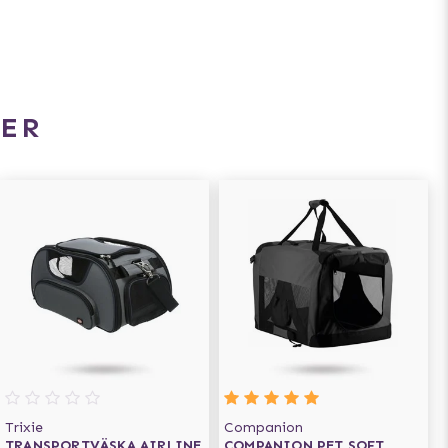
ER
Trixie
Companion
TRANSPORTVÄSKA AIRLINE
COMPANION PET SOFT