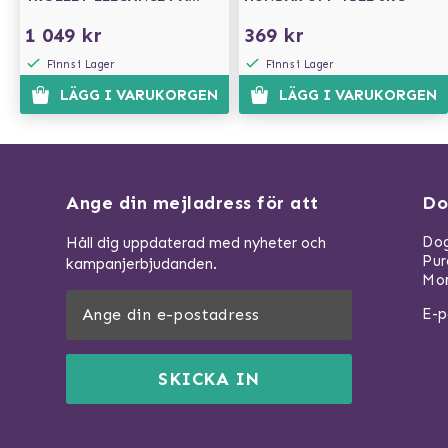
HJUL
1 049 kr
369 kr
Finns i Lager
Finns i Lager
LÄGG I VARUKORGEN
LÄGG I VARUKORGEN
Ange din mejladress för att
Do
Dog
Håll dig uppdaterad med nyheter och
Pu
kampanjerbjudanden.
Mom
E-p
SKICKA IN