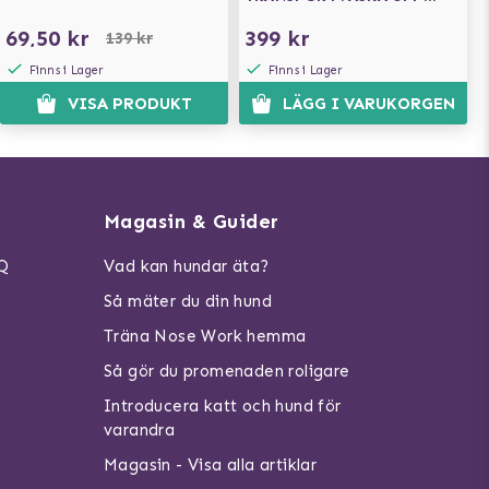
TILL 8KG - GRÅ/BLÅ
69,50 kr
399 kr
139 kr
Finns i Lager
Finns i Lager
VISA PRODUKT
LÄGG I VARUKORGEN
Magasin & Guider
AQ
Vad kan hundar äta?
Så mäter du din hund
Träna Nose Work hemma
Så gör du promenaden roligare
Introducera katt och hund för
varandra
Magasin - Visa alla artiklar