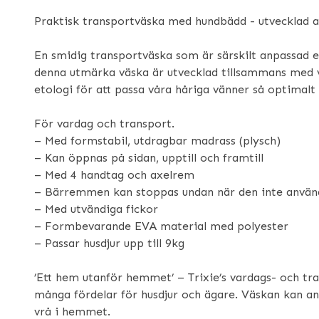
Praktisk transportväska med hundbädd - utvecklad a
En smidig transportväska som är särskilt anpassad ef
denna utmärka väska är utvecklad tillsammans med v
etologi för att passa våra håriga vänner så optimalt
För vardag och transport.
– Med formstabil, utdragbar madrass (plysch)
– Kan öppnas på sidan, upptill och framtill
– Med 4 handtag och axelrem
– Bärremmen kan stoppas undan när den inte använ
– Med utvändiga fickor
– Formbevarande EVA material med polyester
– Passar husdjur upp till 9kg
’Ett hem utanför hemmet’ – Trixie’s vardags- och tr
många fördelar för husdjur och ägare. Väskan kan 
vrå i hemmet.