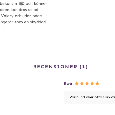
n bekant miljö och känner
ädden kan dras ut på
. Valery erbjuder både
fungerar som en skyddad
RECENSIONER
1
Ewa
Vår hund åker ofta i sin väs