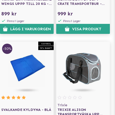
WINGS UPPP TILL 20 KG -
CRATE TRANSPORTBUR -
GRÅ/BLÅ
GRÅ/SVART
899 kr
999 kr
Finns i Lager
Finns i Lager
LÄGG I VARUKORGEN
VISA PRODUKT
KAMPANJ
-50%
50% RABATT
Trixie
SVALKANDE KYLDYNA - BLÅ
TRIXIE ALISON
TRANSPORTVÄSKA UPP