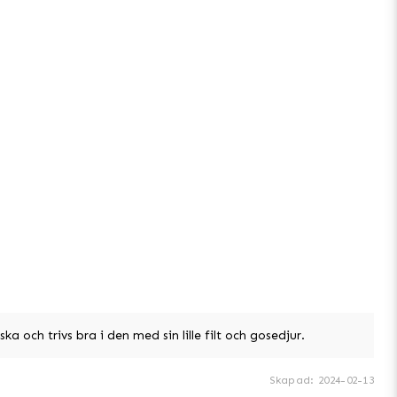
ka och trivs bra i den med sin lille filt och gosedjur.
Skapad
:
2024-02-13