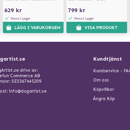
TILL 10KG
629 kr
799 kr
Finns i Lager
Finns i Lager
LÄGG I VARUKORGEN
VISA PRODUKT
gartist.se
Kundtjänst
Artist.se drivs av:
Kundservice - F
refun Commerce AB
Om oss
snr: SE5567445209
Köpvillkor
ost:
info@dogartist.se
Ångra Köp