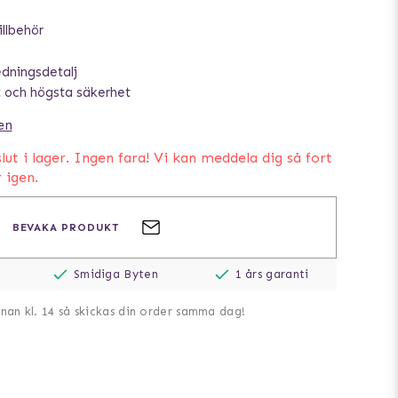
illbehör
edningsdetalj
 och högsta säkerhet
en
lut i lager. Ingen fara! Vi kan meddela dig så fort
r igen.
BEVAKA PRODUKT
Smidiga Byten
1 års garanti
nnan kl. 14 så skickas din order samma dag!