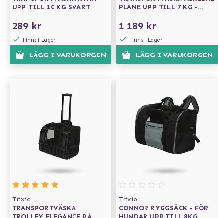
UPP TILL 10 KG SVART
PLANE UPP TILL 7 KG -
SVART
289 kr
1 189 kr
Finns i Lager
Finns i Lager
LÄGG I VARUKORGEN
LÄGG I VARUKORGEN
Trixie
Trixie
TRANSPORTVÄSKA
CONNOR RYGGSÄCK - FÖR
TROLLEY ELEGANCE PÅ
HUNDAR UPP TILL 8KG