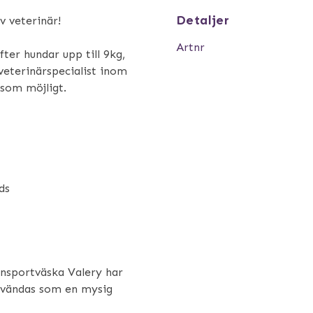
Detaljer
v veterinär!
Artnr
ter hundar upp till 9kg,
eterinärspecialist inom
 som möjligt.
ds
ansportväska Valery har
användas som en mysig