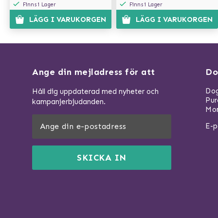
Finns i Lager
Finns i Lager
LÄGG I VARUKORGEN
LÄGG I VARUKORGEN
Ange din mejladress för att
Do
Dog
Håll dig uppdaterad med nyheter och
Pu
kampanjerbjudanden.
Mom
E-p
SKICKA IN