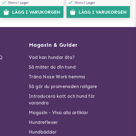
Finns i Lager
Finns i Lager
LÄGG I VARUKORGEN
LÄGG I VARUKORGEN
Magasin & Guider
AQ
Vad kan hundar äta?
Så mäter du din hund
Träna Nose Work hemma
Så gör du promenaden roligare
Introducera katt och hund för
varandra
Magasin - Visa alla artiklar
Hundreflexer
Hundbäddar