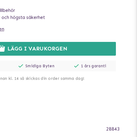
illbehör
 och högsta säkerhet
en
LÄGG I VARUKORGEN
Smidiga Byten
1 års garanti
nnan kl. 14 så skickas din order samma dag!
28843