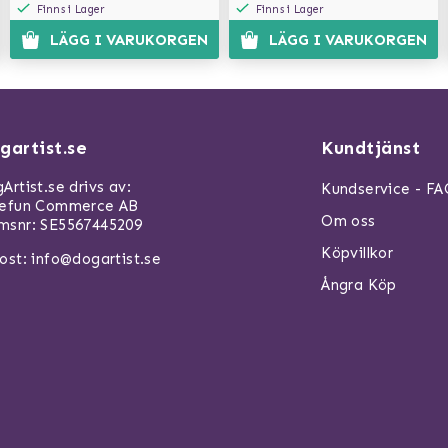
Finns i Lager
Finns i Lager
LÄGG I VARUKORGEN
LÄGG I VARUKORGEN
gartist.se
Kundtjänst
Artist.se drivs av:
Kundservice - F
refun Commerce AB
Om oss
snr: SE5567445209
Köpvillkor
ost:
info@dogartist.se
Ångra Köp