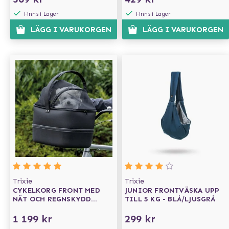
Finns i Lager
Finns i Lager
LÄGG I VARUKORGEN
LÄGG I VARUKORGEN
Trixie
Trixie
CYKELKORG FRONT MED
JUNIOR FRONTVÄSKA UPP
NÄT OCH REGNSKYDD
TILL 5 KG - BLÅ/LJUSGRÅ
SVART
1 199 kr
299 kr