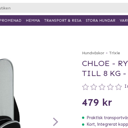
PROMENAD
HEMMA
TRANSPORT & RESA
VAR
STORA HUNDAR
-
Hundväskor
Trixie
CHLOE - R
TILL 8 KG 
I
479 kr
Praktisk transportvä
Kort, integrerat kopp