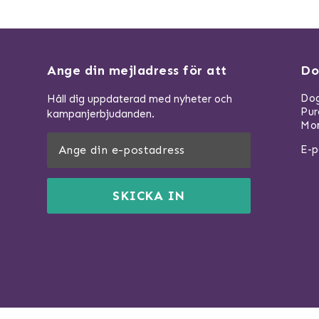
Ange din mejladress för att
Do
Dog
Håll dig uppdaterad med nyheter och
Pu
kampanjerbjudanden.
Mom
E-p
SKICKA IN