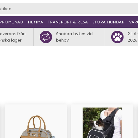
PROMENAD
HEMMA
TRANSPORT & RESA
VAR
STORA HUNDAR
everans från
Snabba byten vid
21 år
enska lager
behov
2026