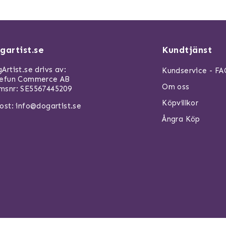
gartist.se
Kundtjänst
Artist.se drivs av:
Kundservice - F
refun Commerce AB
Om oss
snr: SE5567445209
Köpvillkor
ost:
info@dogartist.se
Ångra Köp