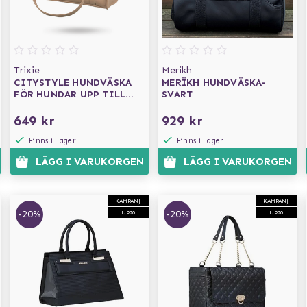
Trixie
Merikh
CITYSTYLE HUNDVÄSKA
MERÏKH HUNDVÄSKA-
FÖR HUNDAR UPP TILL
SVART
8KG- CAPPUCCINO
649 kr
929 kr
Finns i Lager
Finns i Lager
LÄGG I VARUKORGEN
LÄGG I VARUKORGEN
KAMPANJ
KAMPANJ
-20%
-20%
UP20
UP20