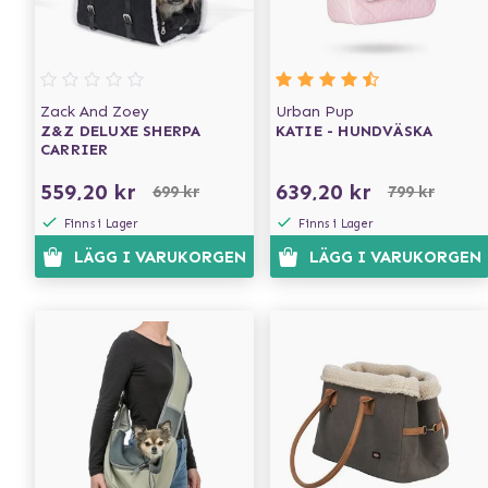
Zack And Zoey
Urban Pup
Z&Z DELUXE SHERPA
KATIE - HUNDVÄSKA
CARRIER
559,20 kr
639,20 kr
699 kr
799 kr
Finns i Lager
Finns i Lager
LÄGG I VARUKORGEN
LÄGG I VARUKORGEN