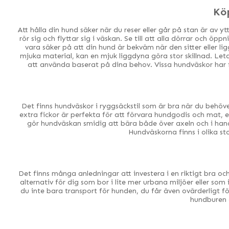
Kö
Att hålla din hund säker när du reser eller går på stan är av y
rör sig och flyttar sig i väskan. Se till att alla dörrar och öp
vara säker på att din hund är bekväm när den sitter eller l
mjuka material, kan en mjuk liggdyna göra stor skillnad. Le
att använda baserat på dina behov. Vissa hundväskor har fl
Det finns hundväskor i ryggsäckstil som är bra när du behöve
extra fickor är perfekta för att förvara hundgodis och mat, 
gör hundväskan smidig att bära både över axeln och i han
Hundväskorna finns i olika st
Det finns många anledningar att investera i en riktigt bra o
alternativ för dig som bor i lite mer urbana miljöer eller so
du inte bara transport för hunden, du får även ovärderligt f
hundburen o