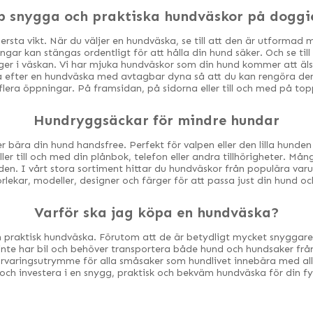
p snygga och praktiska hundväskor på doggie
ttersta vikt. När du väljer en hundväska, se till att den är utforma
pningar kan stängas ordentligt för att hålla din hund säker. Och se t
igger i väskan. Vi har mjuka hundväskor som din hund kommer att äl
ta efter en hundväska med avtagbar dyna så att du kan rengöra de
era öppningar. På framsidan, på sidorna eller till och med på topp
Hundryggsäckar för mindre hundar
r bära din hund handsfree. Perfekt för valpen eller den lilla hunde
eller till och med din plånbok, telefon eller andra tillhörigheter.
den. I vårt stora sortiment hittar du hundväskor från populära va
orlekar, modeller, designer och färger för att passa just din hund o
Varför ska jag köpa en hundväska?
ch praktisk hundväska. Förutom att de är betydligt mycket snyggar
m inte har bil och behöver transportera både hund och hundsaker från
örvaringsutrymme för alla småsaker som hundlivet innebära med allt
ch investera i en snygg, praktisk och bekväm hundväska för din f