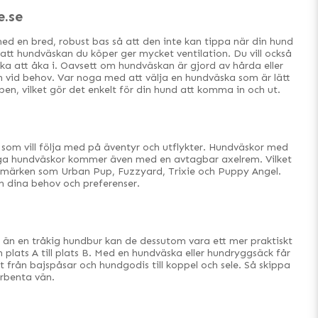
.se
d med en bred, robust bas så att den inte kan tippa när din hund
ill att hundväskan du köper ger mycket ventilation. Du vill också
ska att åka i. Oavsett om hundväskan är gjord av hårda eller
n vid behov. Var noga med att välja en hundväska som är lätt
en, vilket gör det enkelt för din hund att komma in och ut.
n som vill följa med på äventyr och utflykter. Hundväskor med
 Många hundväskor kommer även med en avtagbar axelrem. Vilket
rumärken som Urban Pup, Fuzzyard, Trixie och Puppy Angel.
ch dina behov och preferenser.
e än en tråkig hundbur kan de dessutom vara ett mer praktiskt
 plats A till plats B. Med en hundväska eller hundryggsäck får
 från bajspåsar och hundgodis till koppel och sele. Så skippa
yrbenta vän.