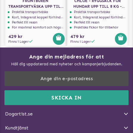
FRONTBUREN
CHLOE - RYGGSÄCK FÖR
TRANSPORTVÄSKA UPP TILL
HUNDAR UPP TILL 8 KG -
10 KG
LJUSGRÅ/SVART
Praktisk transportväska
Praktisk transportväska
Kort, integrerat koppel förhindrar att hunden hoppar ur
Kort, integrerat koppel förhindrar att hunden hoppar ur
Perfekt till resan
Perfekt till resan
För maximal komfort och högsta säkerhet
Praktiska fickor för tillbehör
429 kr
479 kr
Finns i Lager
Finns i Lager
Ange din mejladress för att
Vad kan hundar äta?
Håll dig uppdaterad med nyheter och kampanjerbjudanden.
Så mäter du din hund
Träna Nose Work hemma
DogArtist.se drivs av:
Purefun Commerce AB
Kundservice - FAQ
Momsnr: SE5567445209
SKICKA IN
Så gör du promenaden roligare
E-post:
info@dogartist.se
Om oss
Introducera katt och hund för varandra
Dogartist.se
Köpvillkor
Magasin - Visa alla artiklar
Kundtjänst
Ångra Köp
Hundreflexer