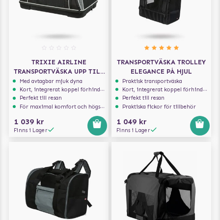
TRIXIE AIRLINE
TRANSPORTVÄSKA TROLLEY
TRANSPORTVÄSKA UPP TILL
ELEGANCE PÅ HJUL
7KG - SVART
Med avtagbar mjuk dyna
Praktisk transportväska
Kort, integrerat koppel förhindrar att hunden hoppar ur
Kort, integrerat koppel förhindrar att hunden hoppar ur
Perfekt till resan
Perfekt till resan
För maximal komfort och högsta säkerhet
Praktiska fickor för tillbehör
1 039 kr
1 049 kr
Finns i Lager
Finns i Lager