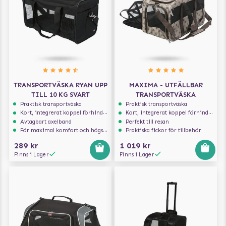
TRANSPORTVÄSKA RYAN UPP
MAXIMA - UTFÄLLBAR
TILL 10 KG SVART
TRANSPORTVÄSKA
Praktisk transportväska
Praktisk transportväska
Kort, integrerat koppel förhindrar att hunden hoppar ur
Kort, integrerat koppel förhindrar att hunden hoppar ur
Avtagbart axelband
Perfekt till resan
För maximal komfort och högsta säkerhet
Praktiska fickor för tillbehör
289 kr
1 019 kr
Finns i Lager
Finns i Lager