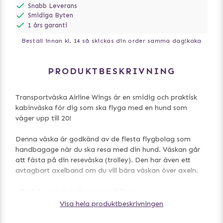
Snabb Leverans
Smidiga Byten
1 års garanti
Beställ innan kl. 14 så skickas din order samma dag!
kaka
PRODUKTBESKRIVNING
Transportväska Airline Wings är en smidig och praktisk
kabinväska för dig som ska flyga med en hund som
väger upp till 20!
Denna väska är godkänd av de flesta flygbolag som
handbagage när du ska resa med din hund. Väskan går
att fästa på din reseväska (trolley). Den har även ett
avtagbart axelband om du vill bära väskan över axeln.
- Perfekt som handbagage på flyg
- Godkänd av de flesta flygbolag
Visa hela produktbeskrivningen
- Kan fästas vid trolley
- Kan öppnas på sidan, upptill och framtill