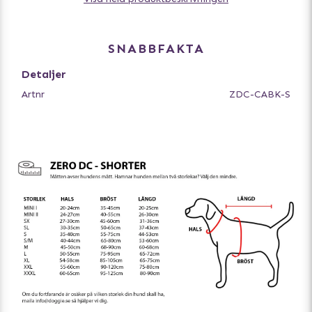
begränsar inte lungkapaciteten. Selen har reflexer för
god synlighet i mörker.
Detta är en mycket populär sele bland hundägare
SNABBFAKTA
världen över!
Detaljer
Tillverkad i ett vattenavstötande och snabbtorkande
Artnr
ZDC-CABK-S
material och kan tvättas i 40 grader. Bör ej torktumlas.
Låt lufttorka.
Finns i flera färger och storlekar för att passa alla
hundar.
- Ergonomisk vardagssele
- Utmärkt dragsele
- Passar bra att spåra i
- Perfekt till vandringen
- Finns i flera färger
Storleksguide:
Mät runt halsen där hunden brukar ha sitt halsband
Mät runt bröstkorgen