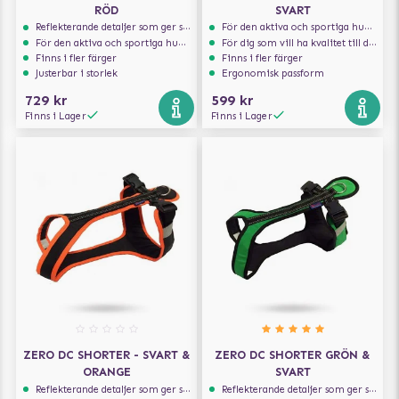
RÖD
SVART
Reflekterande detaljer som ger synlighet i svagt ljus
För den aktiva och sportiga hunden
För den aktiva och sportiga hunden
För dig som vill ha kvalitet till din hund!
Finns i fler färger
Finns i fler färger
Justerbar i storlek
Ergonomisk passform
729 kr
599 kr
Finns i Lager
Finns i Lager
ZERO DC SHORTER - SVART &
ZERO DC SHORTER GRÖN &
ORANGE
SVART
Reflekterande detaljer som ger synlighet i svagt ljus
Reflekterande detaljer som ger synlighet i svagt ljus