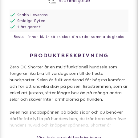
Storleksguide
Snabb Leverans
Smidiga Byten
1 års garanti
Beställ innan kl. 14 så skickas din order samma dag!
kaka
PRODUKTBESKRIVNING
Zero DC Shorter är en multifunktionell hundsele som
fungerar lika bra till vardags som till de flesta
hundsporter. Selen är fullt vadderad för högsta komfort
och för att undvika skav på pälsen. Bröstremmen, som är
enkel att justera, sitter längre bak än på många andra
selar och skaver inte i armhålorna på hunden.
Selen har snabbspännen på båda sidor och du behöver
därför inte lyfta på hundens ben, du trär bara selen över
hundens huvud och knäpper spännena. Shorter är
utvecklad för att ge hunden full rörelsefrihet och
Visa hela produktbeskrivningen