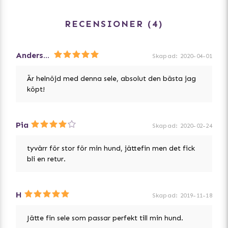
Mät rygglängden (manke till svansrot)
RECENSIONER
4
Hamnar hunden mellan två storlekar? Välj den mindre.
Andersson
Skapad
:
2020-04-01
Är helnöjd med denna sele, absolut den bästa jag
köpt!
Pia
Skapad
:
2020-02-24
tyvärr för stor för min hund, jättefin men det fick
bli en retur.
H
Skapad
:
2019-11-18
Jätte fin sele som passar perfekt till min hund.