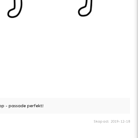
app - passade perfekt!
Skapad
:
2019-12-18