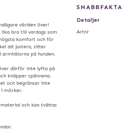
SNABBFAKTA
Detaljer
ndägare världen över!
Artnr
lika bra till vardags som
r högsta komfort och för
l att justera, sitter
 i armhålorna på hunden.
ver därför inte lyfta på
 och knäpper spännena.
ihet och begränsar inte
 i mörker.
 material och kan tvättas
undar.