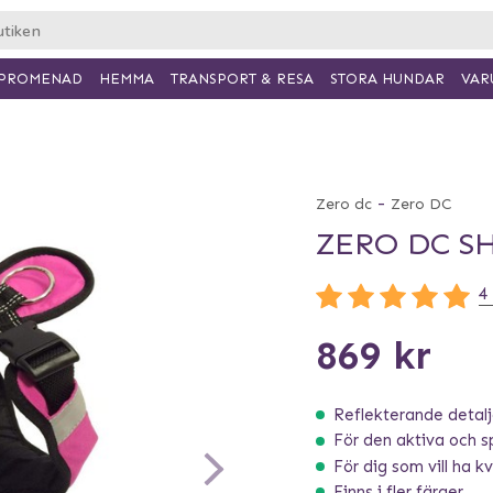
PROMENAD
HEMMA
TRANSPORT & RESA
VAR
STORA HUNDAR
-
Zero dc
Zero DC
ZERO DC S
4
869 kr
Reflekterande detalje
För den aktiva och s
För dig som vill ha kva
Finns i fler färger