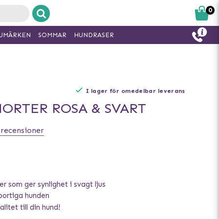
0
UMÄRKEN
SOMMAR
HUNDRASER
I lager för omedelbar leverans
HORTER ROSA & SVART
 recensioner
r som ger synlighet i svagt ljus
portiga hunden
litet till din hund!