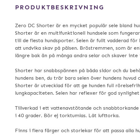
PRODUKTBESKRIVNING
Zero DC Shorter är en mycket populär sele bland hu
Shorter är en multifunktionell hundsele som fungerar 
till de flesta hundsporter. Selen är fullt vadderad fö
att undvika skav på pälsen. Bröstremmen, som är enke
längre bak än på många andra selar och skaver inte
Shorter har snabbspännen på båda sidor och du behö
hundens ben, du trär bara selen över hundens huvud
Shorter är utvecklad för att ge hunden full rörelsefr
lungkapaciteten. Selen har reflexer för god synlighet
Tillverkad i ett vattenavstötande och snabbtorkande
i 40 grader. Bör ej torktumlas. Låt lufttorka.
Finns i flera färger och storlekar för att passa alla h