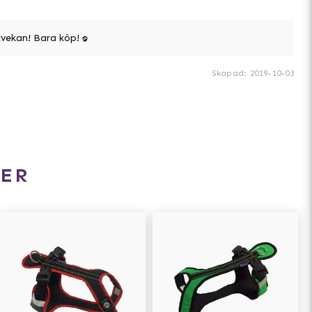
tvekan! Bara köp! :D
Skapad
:
2019-10-03
ER