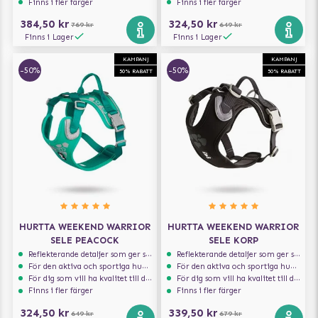
Finns i fler färger
Finns i fler färger
384,50 kr
324,50 kr
769 kr
649 kr
Finns i Lager
Finns i Lager
KAMPANJ
KAMPANJ
-50%
-50%
50% RABATT
50% RABATT
HURTTA WEEKEND WARRIOR
HURTTA WEEKEND WARRIOR
SELE PEACOCK
SELE KORP
Reflekterande detaljer som ger synlighet i svagt ljus
Reflekterande detaljer som ger synlighet i svagt ljus
För den aktiva och sportiga hunden
För den aktiva och sportiga hunden
För dig som vill ha kvalitet till din hund!
För dig som vill ha kvalitet till din hund!
Finns i fler färger
Finns i fler färger
324,50 kr
339,50 kr
649 kr
679 kr