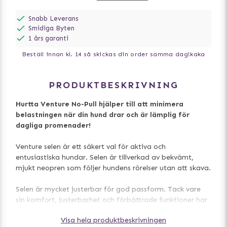
Snabb Leverans
Smidiga Byten
1 års garanti
Beställ innan kl. 14 så skickas din order samma dag!
kaka
PRODUKTBESKRIVNING
Hurtta Venture No-Pull hjälper till att minimera
belastningen när din hund drar och är lämplig för
dagliga promenader!
Venture selen är ett säkert val för aktiva och
entusiastiska hundar. Selen är tillverkad av bekvämt,
mjukt neopren som följer hundens rörelser utan att skava.
Selen är mycket justerbar för god passform. Tack vare
sin komfort, justerbarhet och förbättrade funktioner har
Hurtta Venture No-Pull allt som hundar och hundägare
Visa hela produktbeskrivningen
vill ha och behöver i en sele-och mycket mer.