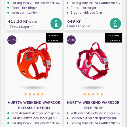
För dig som vill ha kvalitet till din hund!
För dig som vill ha kvalitet till din hund!
Finns i fler färger
Finns i fler färger
Justerbar i storlek
Ergonomisk passform
415,20 kr
649 kr
519 kr
Finns i Lager
Finns i Lager
KAMPANJ
KAMPANJ
-50%
-50%
50% RABATT
50% RABATT
HURTTA WEEKEND WARRIOR
HURTTA WEEKEND WARRIOR
ECO SELE NYPON
SELE RUBY
Reflekterande detaljer som ger synlighet i svagt ljus
Reflekterande detaljer som ger synlighet i svagt ljus
För den aktiva och sportiga hunden
För den aktiva och sportiga hunden
För dig som vill ha kvalitet till din hund!
För dig som vill ha kvalitet till din hund!