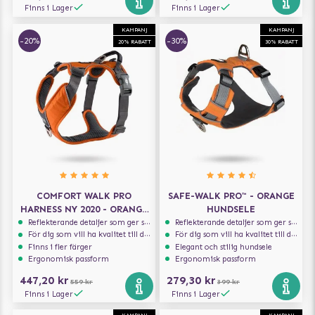
Finns i Lager
Finns i Lager
KAMPANJ
KAMPANJ
-20%
-30%
20% RABATT
30% RABATT
COMFORT WALK PRO
SAFE-WALK PRO™ - ORANGE
HARNESS NY 2020 - ORANGE
HUNDSELE
SUN
Reflekterande detaljer som ger synlighet i svagt ljus
Reflekterande detaljer som ger synlighet i svagt ljus
För dig som vill ha kvalitet till din hund!
För dig som vill ha kvalitet till din hund!
Finns i fler färger
Elegant och stilig hundsele
Ergonomisk passform
Ergonomisk passform
447,20 kr
279,30 kr
559 kr
399 kr
Finns i Lager
Finns i Lager