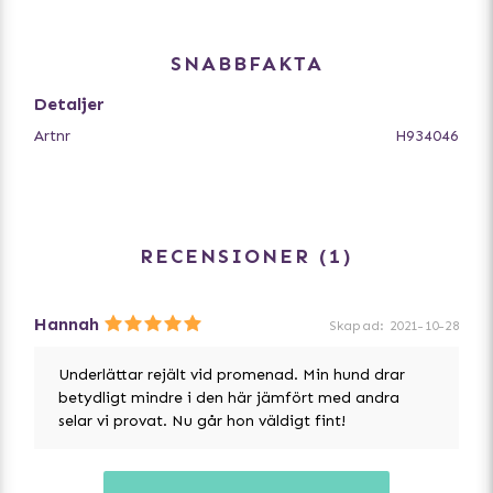
Selens ryggdel har ett handtag som förbättrar kontrollen
av hunden i utmanande situationer. På insidan av selen
SNABBFAKTA
finns det plats för ägarens kontaktuppgifter.
Detaljer
• Slitstarkt material
Artnr
H934046
• 3M-reflexer
• Metalldelar av rostfritt stål
• Hållbart handtag
• Justerbar
• Två koppelfästen
RECENSIONER
1
Hannah
Skapad
:
2021-10-28
Underlättar rejält vid promenad. Min hund drar
betydligt mindre i den här jämfört med andra
selar vi provat. Nu går hon väldigt fint!