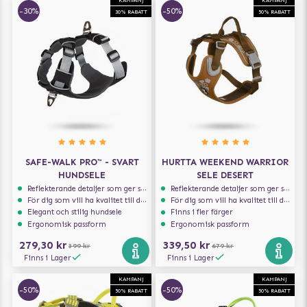
KAMPANJ
KAMPANJ
-30%
-50%
30% RABATT
50% RABATT
SAFE-WALK PRO™ - SVART
HURTTA WEEKEND WARRIOR
HUNDSELE
SELE DESERT
Reflekterande detaljer som ger synlighet i svagt ljus
Reflekterande detaljer som ger synlighet i svagt ljus
För dig som vill ha kvalitet till din hund!
För dig som vill ha kvalitet till din hund!
Elegant och stilig hundsele
Finns i fler färger
Ergonomisk passform
Ergonomisk passform
279,30 kr
339,50 kr
399 kr
679 kr
Finns i Lager
Finns i Lager
KAMPANJ
KAMPANJ
-50%
-50%
50% RABATT
50% RABATT