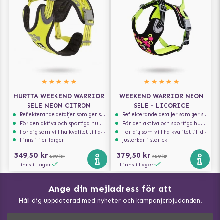
HURTTA WEEKEND WARRIOR
WEEKEND WARRIOR NEON
SELE NEON CITRON
SELE - LICORICE
Reflekterande detaljer som ger synlighet i svagt ljus
Reflekterande detaljer som ger synlighet i svagt ljus
För den aktiva och sportiga hunden
För den aktiva och sportiga hunden
För dig som vill ha kvalitet till din hund!
För dig som vill ha kvalitet till din hund!
Finns i fler färger
Justerbar i storlek
349,50 kr
379,50 kr
699 kr
759 kr
Finns i Lager
Finns i Lager
Ange din mejladress för att
Vad kan hundar äta?
Håll dig uppdaterad med nyheter och kampanjerbjudanden.
Så mäter du din hund