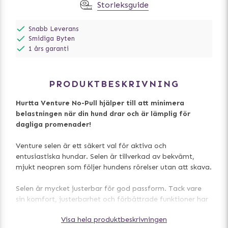
Storleksguide
Snabb Leverans
Smidiga Byten
1 års garanti
PRODUKTBESKRIVNING
Hurtta Venture No-Pull hjälper till att minimera
belastningen när din hund drar och är lämplig för
dagliga promenader!
Venture selen är ett säkert val för aktiva och
entusiastiska hundar. Selen är tillverkad av bekvämt,
mjukt neopren som följer hundens rörelser utan att skava.
Selen är mycket justerbar för god passform. Tack vare
sin komfort, justerbarhet och förbättrade funktioner har
Hurtta Venture No-Pull allt som hundar och hundägare
Visa hela produktbeskrivningen
vill ha och behöver i en sele-och mycket mer.