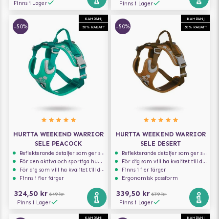
Finns i Lager
Finns i Lager
KAMPANJ
KAMPANJ
-50%
-50%
50% RABATT
50% RABATT
HURTTA WEEKEND WARRIOR
HURTTA WEEKEND WARRIOR
SELE PEACOCK
SELE DESERT
Reflekterande detaljer som ger synlighet i svagt ljus
Reflekterande detaljer som ger synlighet i svagt ljus
För den aktiva och sportiga hunden
För dig som vill ha kvalitet till din hund!
För dig som vill ha kvalitet till din hund!
Finns i fler färger
Finns i fler färger
Ergonomisk passform
324,50 kr
339,50 kr
649 kr
679 kr
Finns i Lager
Finns i Lager
KAMPANJ
KAMPANJ