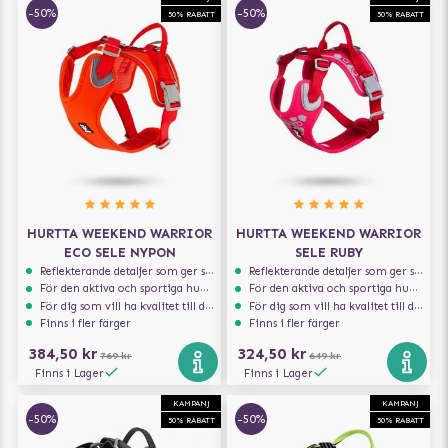
-50%
-50%
50% RABATT
50% RABATT
HURTTA WEEKEND WARRIOR
HURTTA WEEKEND WARRIOR
ECO SELE NYPON
SELE RUBY
Reflekterande detaljer som ger synlighet i svagt ljus
Reflekterande detaljer som ger synlighet i svagt ljus
För den aktiva och sportiga hunden
För den aktiva och sportiga hunden
För dig som vill ha kvalitet till din hund!
För dig som vill ha kvalitet till din hund!
Finns i fler färger
Finns i fler färger
384,50 kr
324,50 kr
769 kr
649 kr
Finns i Lager
Finns i Lager
KAMPANJ
KAMPANJ
-50%
-50%
50% RABATT
50% RABATT