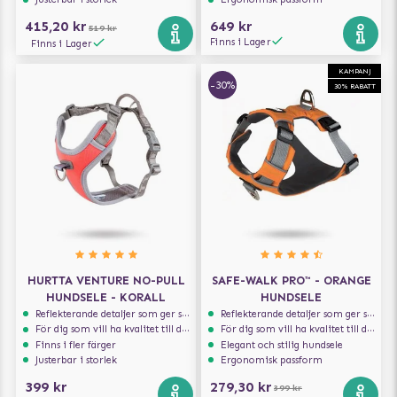
415,20 kr
649 kr
519 kr
Finns i Lager
Finns i Lager
KAMPANJ
-30%
30% RABATT
HURTTA VENTURE NO-PULL
SAFE-WALK PRO™ - ORANGE
HUNDSELE - KORALL
HUNDSELE
Reflekterande detaljer som ger synlighet i svagt ljus
Reflekterande detaljer som ger synlighet i svagt ljus
För dig som vill ha kvalitet till din hund!
För dig som vill ha kvalitet till din hund!
Finns i fler färger
Elegant och stilig hundsele
Justerbar i storlek
Ergonomisk passform
399 kr
279,30 kr
399 kr