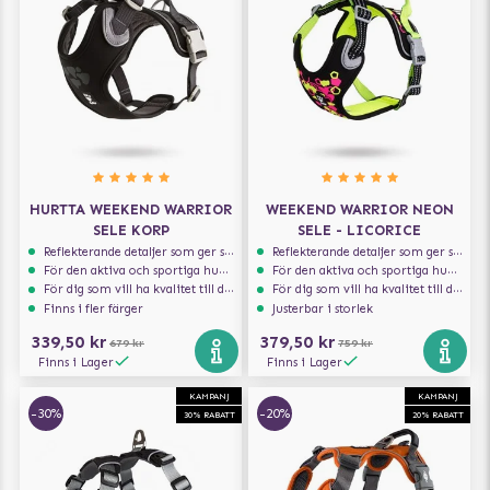
HURTTA WEEKEND WARRIOR
WEEKEND WARRIOR NEON
SELE KORP
SELE - LICORICE
Reflekterande detaljer som ger synlighet i svagt ljus
Reflekterande detaljer som ger synlighet i svagt ljus
För den aktiva och sportiga hunden
För den aktiva och sportiga hunden
För dig som vill ha kvalitet till din hund!
För dig som vill ha kvalitet till din hund!
Finns i fler färger
Justerbar i storlek
339,50 kr
379,50 kr
679 kr
759 kr
Finns i Lager
Finns i Lager
KAMPANJ
KAMPANJ
-30%
-20%
30% RABATT
20% RABATT