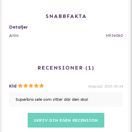
Selens ryggdel har ett handtag som förbättrar kontrollen
av hunden i utmanande situationer. På insidan av selen
SNABBFAKTA
finns det plats för ägarens kontaktuppgifter.
Detaljer
• Slitstarkt material
Artnr
H934060
• 3M-reflexer
• Metalldelar av rostfritt stål
• Hållbart handtag
• Justerbar
• Två koppelfästen
RECENSIONER
1
Kid
Skapad
:
2023-03-24
Superbra sele som sitter där den ska!
SKRIV DIN EGEN RECENSION