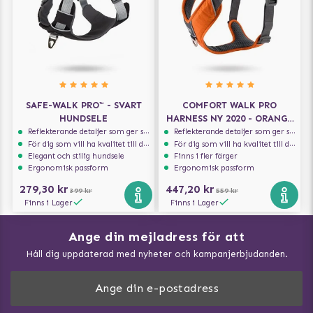
SAFE-WALK PRO™ - SVART
COMFORT WALK PRO
HUNDSELE
HARNESS NY 2020 - ORANGE
SUN
Reflekterande detaljer som ger synlighet i svagt ljus
Reflekterande detaljer som ger synlighet i svagt ljus
För dig som vill ha kvalitet till din hund!
För dig som vill ha kvalitet till din hund!
Elegant och stilig hundsele
Finns i fler färger
Ergonomisk passform
Ergonomisk passform
279,30 kr
447,20 kr
399 kr
559 kr
Finns i Lager
Finns i Lager
Ange din mejladress för att
Vad kan hundar äta?
Håll dig uppdaterad med nyheter och kampanjerbjudanden.
Så mäter du din hund
Träna Nose Work hemma
DogArtist.se drivs av: