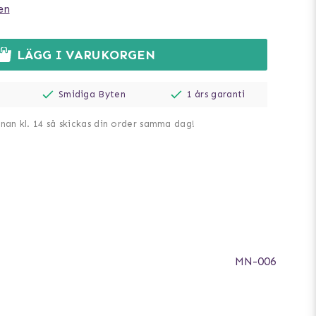
en
LÄGG I VARUKORGEN
Smidiga Byten
1 års garanti
nnan kl. 14 så skickas din order samma dag!
MN-006