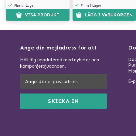
Finns i Lager
Finns i Lager
VISA PRODUKT
LÄGG I VARUKORGEN
Ange din mejladress för att
Do
Dog
Håll dig uppdaterad med nyheter och
Pu
kampanjerbjudanden.
Mom
E-p
SKICKA IN