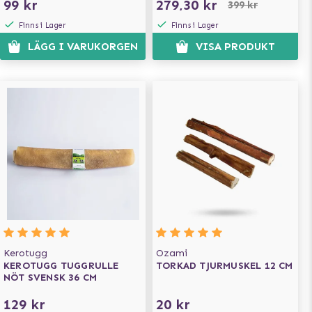
99 kr
279,30 kr
399 kr
Finns i Lager
Finns i Lager
LÄGG I VARUKORGEN
VISA PRODUKT
Kerotugg
Ozami
KEROTUGG TUGGRULLE
TORKAD TJURMUSKEL 12 CM
NÖT SVENSK 36 CM
129 kr
20 kr