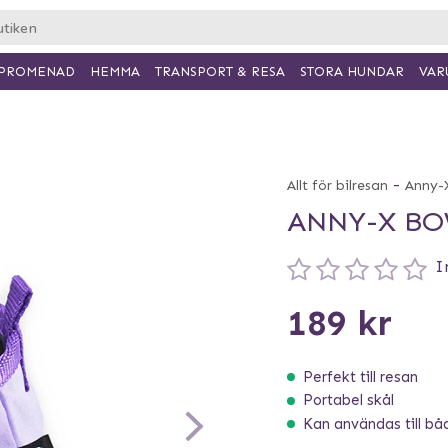
PROMENAD
HEMMA
TRANSPORT & RESA
VAR
STORA HUNDAR
-
Allt för bilresan
Anny-
ANNY-X BO
I
189 kr
Perfekt till resan
Portabel skål
Kan användas till bå