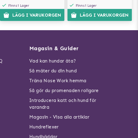
Finns i Lager
Finns i Lager
LÄGG I VARUKORGEN
LÄGG I VARUKORGEN
Magasin & Guider
AQ
Vad kan hundar äta?
Så mäter du din hund
Träna Nose Work hemma
Så gör du promenaden roligare
Introducera katt och hund för
varandra
Magasin - Visa alla artiklar
Hundreflexer
Hundbäddar