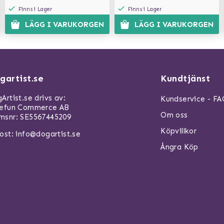
Finns i Lager
Finns i Lager
LÄGG I VARUKORGEN
LÄGG I VARUKORGEN
gartist.se
Kundtjänst
Artist.se drivs av:
Kundservice - F
refun Commerce AB
Om oss
snr: SE5567445209
Köpvillkor
ost:
info@dogartist.se
Ångra Köp