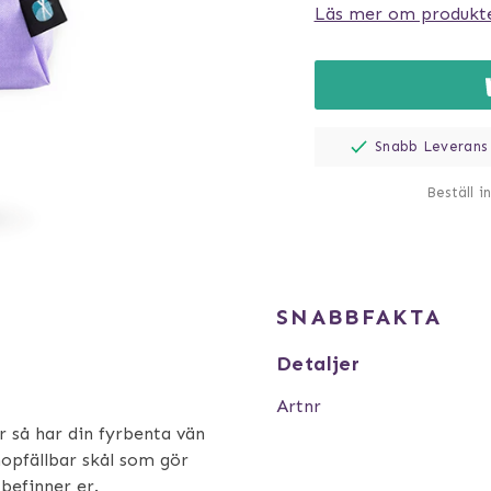
Läs mer om produkt
Snabb Leverans
Beställ i
SNABBFAKTA
Detaljer
Artnr
r så har din fyrbenta vän
hopfällbar skål som gör
 befinner er.