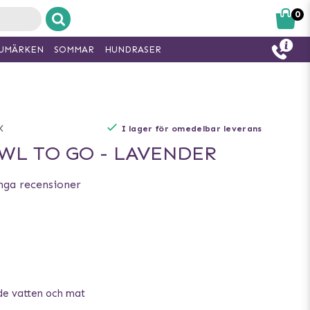
0
UMÄRKEN
SOMMAR
HUNDRASER
X
I lager för omedelbar leverans
WL TO GO - LAVENDER
nga recensioner
de vatten och mat