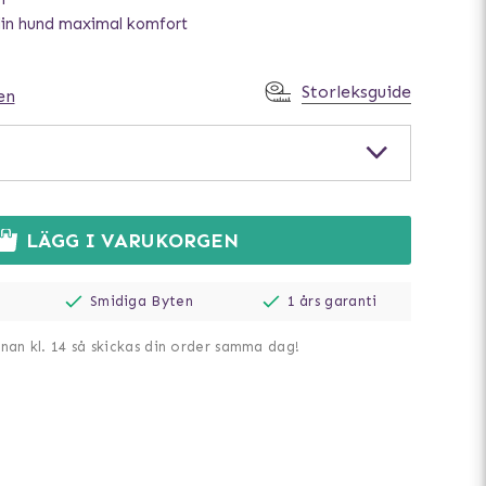
din hund maximal komfort
Storleksguide
en
LÄGG I VARUKORGEN
Smidiga Byten
1 års garanti
nnan kl. 14 så skickas din order samma dag!