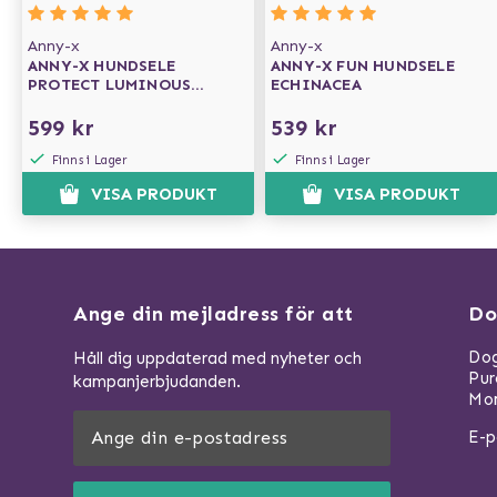
Anny-x
Anny-x
ANNY-X HUNDSELE
ANNY-X FUN HUNDSELE
PROTECT LUMINOUS
ECHINACEA
GUL/GRÅ
599 kr
539 kr
Finns i Lager
Finns i Lager
VISA PRODUKT
VISA PRODUKT
Ange din mejladress för att
Do
Dog
Håll dig uppdaterad med nyheter och
Pu
kampanjerbjudanden.
Mom
E-p