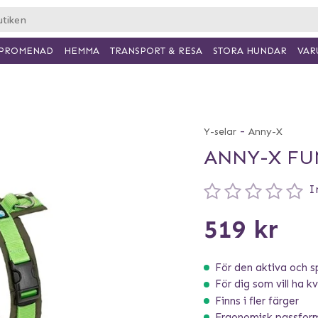
PROMENAD
HEMMA
TRANSPORT & RESA
VAR
STORA HUNDAR
-
Y-selar
Anny-X
ANNY-X FU
I
519 kr
För den aktiva och s
För dig som vill ha kva
Finns i fler färger
Ergonomisk passfor