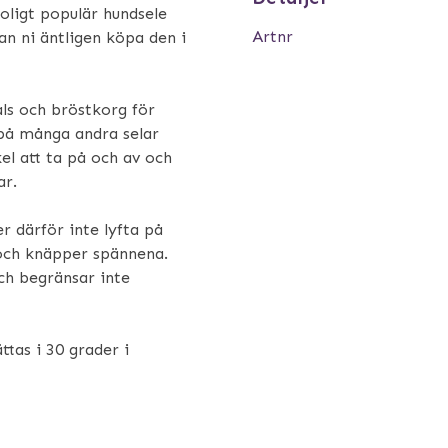
oligt populär hundsele
Artnr
an ni äntligen köpa den i
als och bröstkorg för
på många andra selar
el att ta på och av och
ar.
 därför inte lyfta på
 och knäpper spännena.
och begränsar inte
ttas i 30 grader i