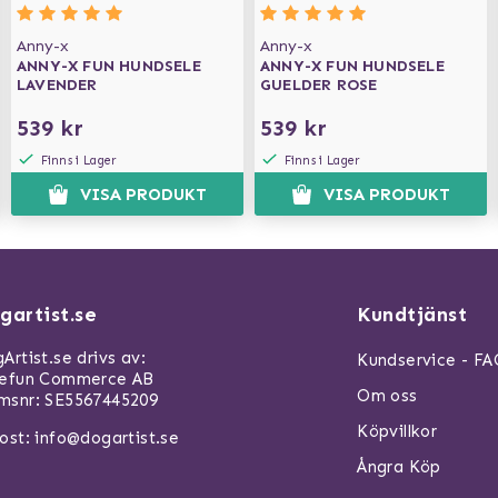
Anny-x
Anny-x
ANNY-X FUN HUNDSELE
ANNY-X FUN HUNDSELE
LAVENDER
GUELDER ROSE
539 kr
539 kr
Finns i Lager
Finns i Lager
VISA PRODUKT
VISA PRODUKT
gartist.se
Kundtjänst
Artist.se drivs av:
Kundservice - F
refun Commerce AB
Om oss
snr: SE5567445209
Köpvillkor
ost:
info@dogartist.se
Ångra Köp