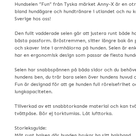
Hundselen ”Fun” från Tyska märket Anny-X är en otr
bland hundägare och hundtränare i utlandet och nu k
Sverige hos oss!
Den fullt vadderade selen går att justera runt både h
bästa passform. Bröstremmen, sitter längre bak än 
och skaver inte i armhålorna på hunden. Selen är enk
har en ergonomisk design som passar de flesta hund
Selen har snabbspännen på båda sidor och du behöver
hundens ben, du trär bara selen över hundens huvud
Fun är designad för att ge hunden full rörelsefrihet 
lungkapaciteten.
Tillverkad av ett snabbtorkande material och kan tvä
tvättpåse. Bör ej torktumlas. Låt lufttorka.
Storleksguide:
Mät runt halsen där hunden brukar ha sitt halsband