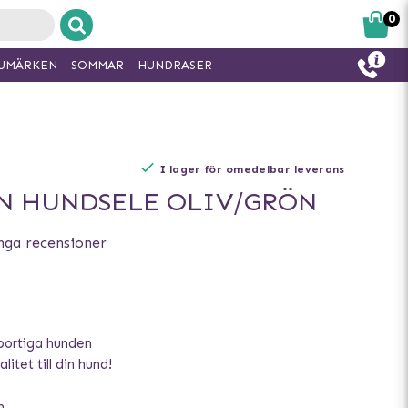
0
UMÄRKEN
SOMMAR
HUNDRASER
I lager för omedelbar leverans
N HUNDSELE OLIV/GRÖN
nga recensioner
portiga hunden
litet till din hund!
m