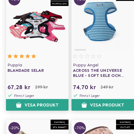
PUPPIA 25%
Puppia
Puppy Angel
BLANDADE SELAR
ACROSS THE UNIVERSE
BLUE - SOFT SELE OCH
KOPPEL
67,28 kr
74,70 kr
299 kr
249 kr
Finns i Lager
Finns i Lager
VISA PRODUKT
VISA PRODUKT
KAMPANJ
KAMPANJ
-20%
-70%
20% RABATT
OUTLET