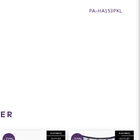
PA-HA153PKL
ER
KAMPANJ
KAMPANJ
-70%
-70%
OUTLET
OUTLET