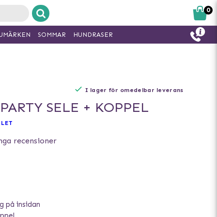
0
UMÄRKEN
SOMMAR
HUNDRASER
I lager för omedelbar leverans
PARTY SELE + KOPPEL
LET
nga recensioner
g på insidan
ppel