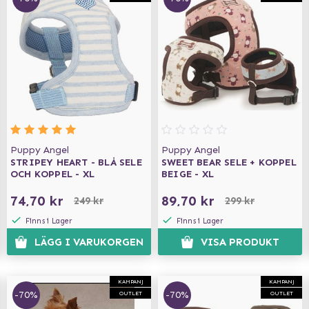
Puppy Angel
Puppy Angel
STRIPEY HEART - BLÅ SELE
SWEET BEAR SELE + KOPPEL
OCH KOPPEL - XL
BEIGE - XL
74,70 kr
89,70 kr
249 kr
299 kr
Finns i Lager
Finns i Lager
LÄGG I VARUKORGEN
VISA PRODUKT
KAMPANJ
KAMPANJ
-70%
-70%
OUTLET
OUTLET