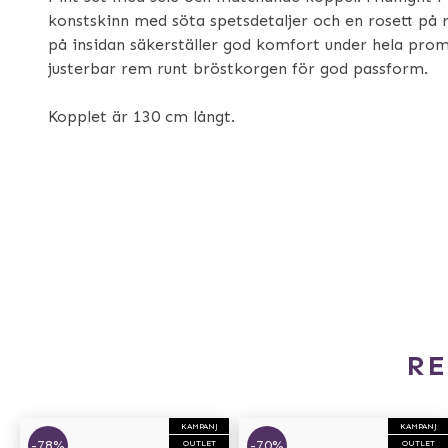
konstskinn med söta spetsdetaljer och en rosett på 
på insidan säkerställer god komfort under hela pro
justerbar rem runt bröstkorgen för god passform.
Kopplet är 130 cm långt.
R
KAMPANJ
KAMPANJ
-78%
-70%
OUTLET
OUTLET