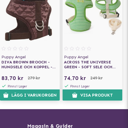
Puppy Angel
Puppy Angel
DIVA BROWN BROOCH -
ACROSS THE UNIVERSE
HUNDSELE OCH KOPPEL -
GREEN - SOFT SELE OCH
XL
KOPPEL
83,70 kr
74,70 kr
279 kr
249 kr
Finns i Lager
Finns i Lager
LÄGG I VARUKORGEN
VISA PRODUKT
Magasin & Guider