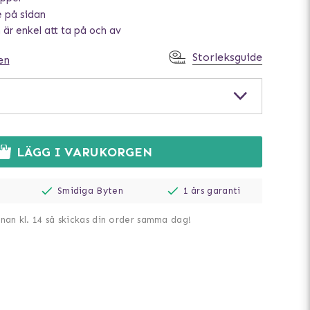
e på sidan
är enkel att ta på och av
Storleksguide
en
LÄGG I VARUKORGEN
Smidiga Byten
1 års garanti
nnan kl. 14 så skickas din order samma dag!