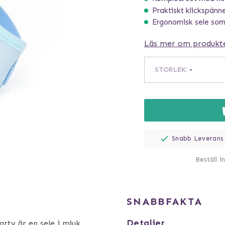
Praktiskt klickspänn
Ergonomisk sele som 
Läs mer om produkt
STORLEK
:
-
Snabb Leverans
Beställ i
SNABBFAKTA
Detaljer
rty är en sele i mjuk