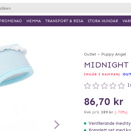
PROMENAD
HEMMA
TRANSPORT & RESA
VAR
STORA HUNDAR
-
Outlet
Puppy Angel
MIDNIGHT 
INGÅR I KAMPANJ :
OUT
I
86,70 kr
Rek pris
289 kr
(-70%)
Ventilerande meshty
Komplett set med ko