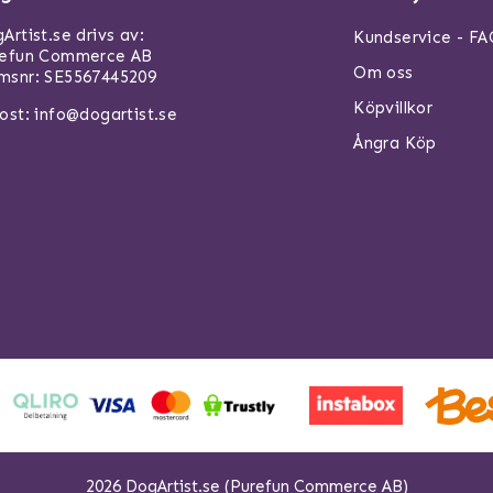
Artist.se drivs av:
Kundservice - F
refun Commerce AB
Om oss
snr: SE5567445209
Köpvillkor
ost:
info@dogartist.se
Ångra Köp
2026 DogArtist.se (Purefun Commerce AB)