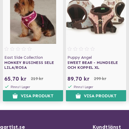
East Side Collection
Puppy Angel
MONKEY BUSINESS SELE
SWEET BEAR - HUNDSELE
LILA/ROSA
OCH KOPPEL XL
65,70 kr
89,70 kr
219 kr
299 kr
Finns i Lager
Finns i Lager
VISA PRODUKT
VISA PRODUKT
gartist.se
Kundtjänst