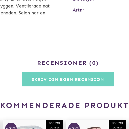
ryggen. Ventilerade nät
Artnr
menaden. Selen har en
RECENSIONER
0
SKRIV DIN EGEN RECENSION
EKOMMENDERADE PRODUKT
KAMPANJ
KAMPANJ
-70%
-70%
OUTLET
OUTLET