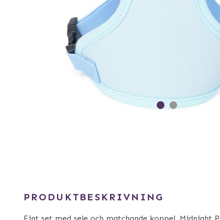
PRODUKTBESKRIVNING
Fint set med sele och matchande koppel. Midnight Pa