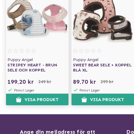
Puppy Angel
Puppy Angel
STRIPEY HEART - BRUN
SWEET BEAR SELE + KOPPEL
SELE OCH KOPPEL
BLÅ XL
199,20 kr
89,70 kr
249 kr
299 kr
Finns i Lager
Finns i Lager
VISA PRODUKT
VISA PRODUKT
Ange din mejladress för att
Do