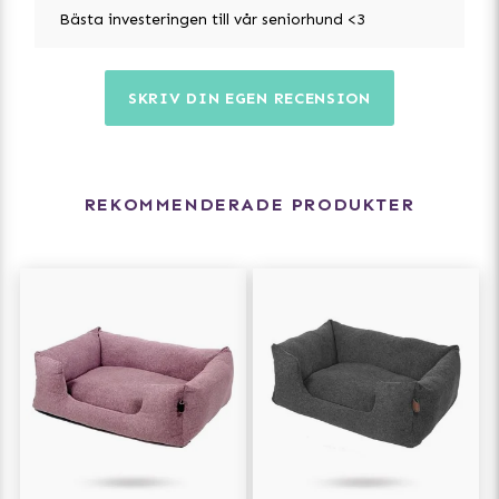
Bästa investeringen till vår seniorhund <3
Fantail är ett premiummärke för husdjurstillbehör med
ett öga för modern design. Baserat i Bryssel, skapar
de högkvalitativa produkter för din fyrbenta vän som
SKRIV DIN EGEN RECENSION
kompletterar din stil och interiören i ditt hem. Fantail
är engagerade i hållbarhet och minimerar vår
påverkan på planeten. Fantails design- och
tillverkningsprocesser äger rum lokalt i Europa, vilket
innebär att deras ansvarsfulla produkter inte behöver
REKOMMENDERADE PRODUKTER
resa långt.