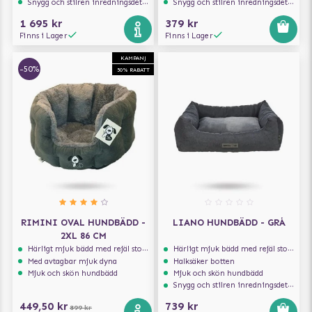
Snygg och stilren inredningsdetalj
Snygg och stilren inredningsdetalj
1 695 kr
379 kr
Finns i Lager
Finns i Lager
KAMPANJ
-50%
50% RABATT
RIMINI OVAL HUNDBÄDD -
LIANO HUNDBÄDD - GRÅ
2XL 86 CM
Härligt mjuk bädd med rejäl stoppning som håller formen
Härligt mjuk bädd med rejäl stoppning som håller formen
Med avtagbar mjuk dyna
Halksäker botten
Mjuk och skön hundbädd
Mjuk och skön hundbädd
Snygg och stilren inredningsdetalj
449,50 kr
739 kr
899 kr