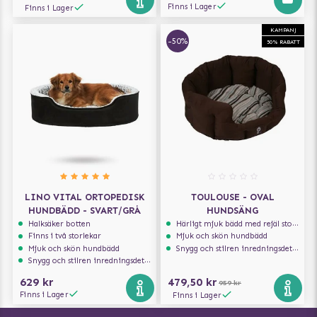
Finns i Lager
Finns i Lager
KAMPANJ
-50%
50% RABATT
LINO VITAL ORTOPEDISK
TOULOUSE - OVAL
HUNDBÄDD - SVART/GRÅ
HUNDSÄNG
Halksäker botten
Härligt mjuk bädd med rejäl stoppning som håller formen
Finns i två storlekar
Mjuk och skön hundbädd
Mjuk och skön hundbädd
Snygg och stilren inredningsdetalj
Snygg och stilren inredningsdetalj
629 kr
479,50 kr
959 kr
Finns i Lager
Finns i Lager