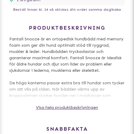
Beställ innan kl. 14 så skickas din order samma dag!
kaka
PRODUKTBESKRIVNING
Fantail Snooze är en ortopedisk hundbädd med memory
foam som ger din hund optimalt stöd till ryggrad,
muskler & leder. Hundbädden tryckavlastar och
garanterar maximal komfort. Fantail Snooze är idealisk
för äldre hundar och djur som lider av problem eller
sjukdomar i lederna, musklerna eller skelettet.
De höga kanterna passar extra bra till hundar som tycker
om att vila på sidan. När bädden värms upp av
kroppsvärmen sjunker hunden ner i madrassen som
formar sig efter kroppen. När hunden kliver upp igen
Visa hela produktbeskrivningen
återfår madrassen dess ursprungliga form. Den låga
kanten på framsidan gör det enkelt för hunden att kliva
in i hundbädden.
SNABBFAKTA
De smarta, högkvalitativa tygerna är vattentåliga och