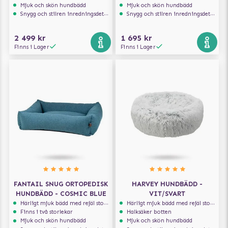
Mjuk och skön hundbädd
Mjuk och skön hundbädd
Snygg och stilren inredningsdetalj
Snygg och stilren inredningsdetalj
2 499 kr
1 695 kr
Finns i Lager
Finns i Lager
FANTAIL SNUG ORTOPEDISK
HARVEY HUNDBÄDD -
HUNDBÄDD - COSMIC BLUE
VIT/SVART
Härligt mjuk bädd med rejäl stoppning som håller formen
Härligt mjuk bädd med rejäl stoppning som håller formen
Finns i två storlekar
Halksäker botten
Mjuk och skön hundbädd
Mjuk och skön hundbädd