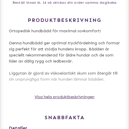
Beställ innan kl. 14 så skickas din order samma dag!
kaka
PRODUKTBESKRIVNING
Ortopedisk hundbädd för maximal sovkomfort!
Denna hundbädd ger optimal tryckfördelning och formar
sig perfekt för att stödja hundens kropp. Bädden är
speciellt rekommenderad för äldre hundar och de som
lider av dålig rygg och ledbesvär.
Liggytan är gjord av viskoelastiskt skum som återgår till
sin ursprungliga form när hunden lämnar bädden.
• mocka look / mjuk plysch
Visa hela produktbeskrivningen
• halkfri nylonbotten
• överdrag kan tvättas i maskin 30 ° C
• vändbar kudde med polyesterfleece fyllning: tvättas i
maskin upp till 30 ° C
SNABBFAKTA
Storlekar:
Detaljer