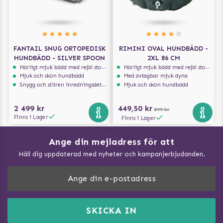
FANTAIL SNUG ORTOPEDISK
RIMINI OVAL HUNDBÄDD -
HUNDBÄDD - SILVER SPOON
2XL 86 CM
Härligt mjuk bädd med rejäl stoppning som håller formen
Härligt mjuk bädd med rejäl stoppning som håller formen
Mjuk och skön hundbädd
Med avtagbar mjuk dyna
Snygg och stilren inredningsdetalj
Mjuk och skön hundbädd
2 499 kr
449,50 kr
899 kr
Finns i Lager
Finns i Lager
Ange din mejladress för att
Vad kan hundar äta?
Håll dig uppdaterad med nyheter och kampanjerbjudanden.
Så mäter du din hund
Träna Nose Work hemma
DogArtist.se drivs av:
Purefun Commerce AB
Kundservice - FAQ
Momsnr: SE5567445209
SKICKA IN
Så gör du promenaden roligare