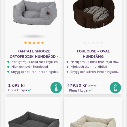
FANTAIL SNOOZE
TOULOUSE - OVAL
ORTOPEDISK HUNDBÄDD -
HUNDSÄNG
NUT GREY
Härligt mjuk bädd med rejäl stoppning som håller formen
Härligt mjuk bädd med rejäl stoppning som håller formen
Mjuk och skön hundbädd
Mjuk och skön hundbädd
Snygg och stilren inredningsdetalj
Snygg och stilren inredningsdetalj
1 695 kr
479,50 kr
959 kr
Finns i Lager
Finns i Lager