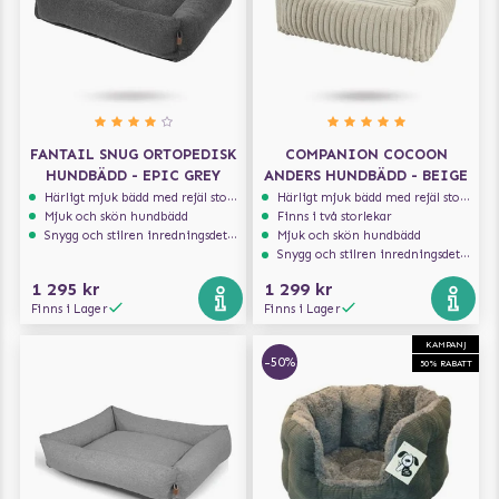
FANTAIL SNUG ORTOPEDISK
COMPANION COCOON
HUNDBÄDD - EPIC GREY
ANDERS HUNDBÄDD - BEIGE
Härligt mjuk bädd med rejäl stoppning som håller formen
Härligt mjuk bädd med rejäl stoppning som håller formen
Mjuk och skön hundbädd
Finns i två storlekar
Snygg och stilren inredningsdetalj
Mjuk och skön hundbädd
Snygg och stilren inredningsdetalj
1 295 kr
1 299 kr
Finns i Lager
Finns i Lager
KAMPANJ
-50%
50% RABATT