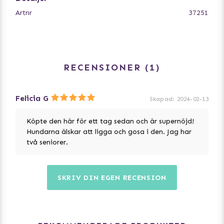
S, 60 × 45 cm
Artnr
37251
M, 83 x 67 cm
RECENSIONER
1
Felicia G
Skapad
:
2024-02-13
Köpte den här för ett tag sedan och är supernöjd!
Hundarna älskar att ligga och gosa i den. Jag har
två seniorer.
SKRIV DIN EGEN RECENSION