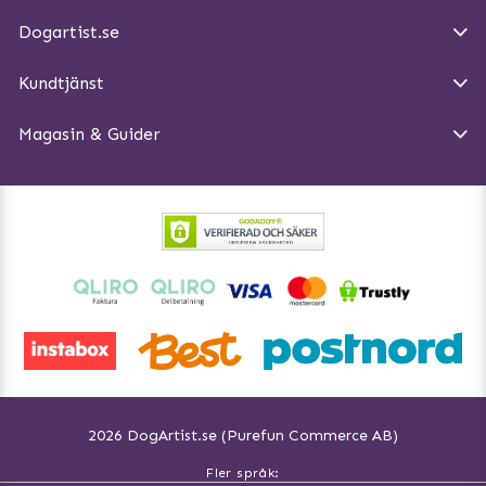
E-post:
info@dogartist.se
Om oss
Introducera katt och hund för varandra
Dogartist.se
Köpvillkor
Magasin - Visa alla artiklar
Kundtjänst
Ångra Köp
Hundreflexer
Magasin & Guider
Hundbäddar
2026 DogArtist.se (Purefun Commerce AB)
Fler språk: