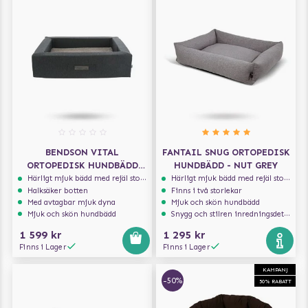
BENDSON VITAL
FANTAIL SNUG ORTOPEDISK
ORTOPEDISK HUNDBÄDD
HUNDBÄDD - NUT GREY
REKTANGULÄR 100×80 -
Härligt mjuk bädd med rejäl stoppning som håller formen
Härligt mjuk bädd med rejäl stoppning som håller formen
Halksäker botten
Finns i två storlekar
MÖRKGRÅ/LJUSGRÅ
Med avtagbar mjuk dyna
Mjuk och skön hundbädd
Mjuk och skön hundbädd
Snygg och stilren inredningsdetalj
1 599 kr
1 295 kr
Finns i Lager
Finns i Lager
KAMPANJ
-50%
50% RABATT