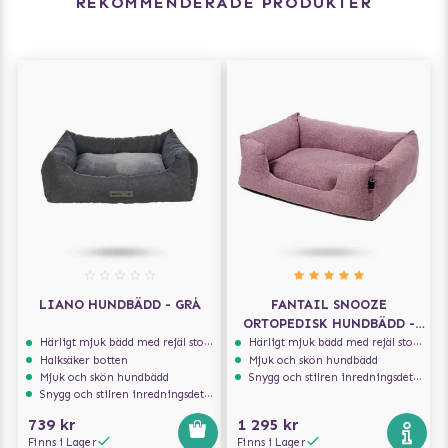
REKOMMENDERADE PRODUKTER
LIANO HUNDBÄDD - GRÅ
FANTAIL SNOOZE
ORTOPEDISK HUNDBÄDD -
ICONIC PINK
Härligt mjuk bädd med rejäl stoppning som håller formen
Härligt mjuk bädd med rejäl stoppning som håller formen
Halksäker botten
Mjuk och skön hundbädd
Mjuk och skön hundbädd
Snygg och stilren inredningsdetalj
Snygg och stilren inredningsdetalj
739 kr
1 295 kr
Finns i Lager
Finns i Lager