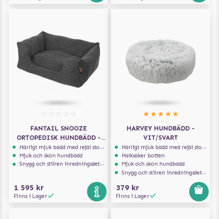
FANTAIL SNOOZE
HARVEY HUNDBÄDD -
ORTOPEDISK HUNDBÄDD -
VIT/SVART
EPIC GREY
Härligt mjuk bädd med rejäl stoppning som håller formen
Härligt mjuk bädd med rejäl stoppning som håller formen
Mjuk och skön hundbädd
Halksäker botten
Snygg och stilren inredningsdetalj
Mjuk och skön hundbädd
Snygg och stilren inredningsdetalj
1 595 kr
379 kr
Finns i Lager
Finns i Lager