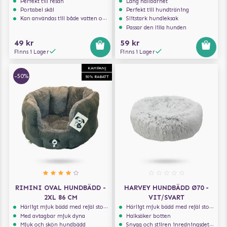
Perfekt till resan
Lång hållbarhet
Portabel skål
Perfekt till hundträning
Kan användas till både vatten och mat
Slitstark hundleksak
Passar den lilla hunden
49 kr
59 kr
Finns i Lager
Finns i Lager
KAMPANJ
-50%
50% RABATT
RIMINI OVAL HUNDBÄDD -
HARVEY HUNDBÄDD Ø70 -
2XL 86 CM
VIT/SVART
Härligt mjuk bädd med rejäl stoppning som håller formen
Härligt mjuk bädd med rejäl stoppning som håller formen
Med avtagbar mjuk dyna
Halksäker botten
Mjuk och skön hundbädd
Snygg och stilren inredningsdetalj