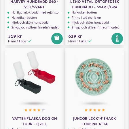
HARVEY HUNDBÄDD Ø60 -
LINO VITAL ORTOPEDISK
VIT/SVART
HUNDBÄDD - SVART/GRÅ
Härligt mjuk bädd med rejäl stoppning som håller formen
Halksäker botten
Halksäker botten
Finns i två storlekar
Mjuk och skön hundbädd
Mjuk och skön hundbädd
Snygg och stilren inredningsdetalj
Snygg och stilren inredningsdetalj
519 kr
629 kr
Finns i Lager
Finns i Lager
VATTENFLASKA DOG ON
JUNIOR LICK'N'SNACK
TOUR - 0,25 L
FODERPLATTA