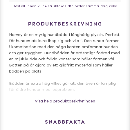
Beställ innan kl. 14 så skickas din order samma dag!
kaka
PRODUKTBESKRIVNING
Harvey är en mysig hundbädd i långhårig plysch. Perfekt
för hunden att kura ihop sig och vila i. Den runda formen
i kombination med den höga kanten omfamnar hunden
och ger trygghet. Hundbädden är ordentligt fodrad med
en mjuk kudde och fyllda kanter som håller formen väl.
Botten på är gjord av ett glidfritt material som håller
bädden på plats
Bädden är extra hög vilket gör att den även är lämplig
för äldre hundar med ledproblem.
Visa hela produktbeskrivningen
Överdraget kan tvättas i maskin på 30 grader, fyllningen
tvättas för hand.
Mått: ø 50 cm
SNABBFAKTA