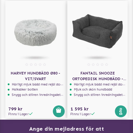
HARVEY HUNDBÄDD Ø80 -
FANTAIL SNOOZE
VIT/SVART
ORTOPEDISK HUNDBÄDD -
EPIC GREY
Härligt mjuk bädd med rejäl stoppning som håller formen
Härligt mjuk bädd med rejäl stoppning som håller formen
Halksäker botten
Mjuk och skön hundbädd
Snygg och stilren inredningsdetalj
Snygg och stilren inredningsdetalj
799 kr
1 595 kr
Finns i Lager
Finns i Lager
Ange din mejladress för att