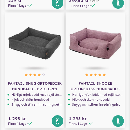
219 kr
249,50 kr
499 kr
Finns i Lager
Finns i Lager
FANTAIL SNUG ORTOPEDISK
FANTAIL SNOOZE
HUNDBÄDD - EPIC GREY
ORTOPEDISK HUNDBÄDD -
ICONIC PINK
Härligt mjuk bädd med rejäl stoppning som håller formen
Härligt mjuk bädd med rejäl stoppning som håller formen
Mjuk och skön hundbädd
Mjuk och skön hundbädd
Snygg och stilren inredningsdetalj
Snygg och stilren inredningsdetalj
1 295 kr
1 295 kr
Finns i Lager
Finns i Lager