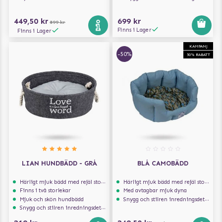
449,50 kr
699 kr
899 kr
Finns i Lager
Finns i Lager
KAMPANJ
-50%
50% RABATT
LIAN HUNDBÄDD - GRÅ
BLÅ CAMOBÄDD
Härligt mjuk bädd med rejäl stoppning som håller formen
Härligt mjuk bädd med rejäl stoppning som håller formen
Finns i två storlekar
Med avtagbar mjuk dyna
Mjuk och skön hundbädd
Snygg och stilren inredningsdetalj
Snygg och stilren inredningsdetalj