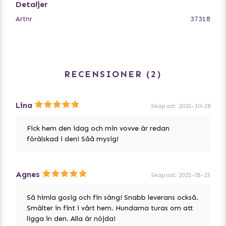
Detaljer
Artnr
37318
RECENSIONER
2
Lina
Skapad
:
2021-10-28
Fick hem den idag och min vovve är redan
förälskad i den! Såå mysig!
Agnes
Skapad
:
2021-05-25
Så himla gosig och fin säng! Snabb leverans också.
Smälter in fint i vårt hem. Hundarna turas om att
ligga in den. Alla är nöjda!