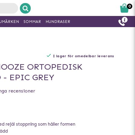
0
UMÄRKEN
SOMMAR
HUNDRASER
I lager för omedelbar leverans
NOOZE ORTOPEDISK
- EPIC GREY
nga recensioner
d rejäl stoppning som håller formen
bädd