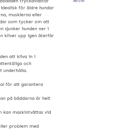
Artnr
ndbädden tryckavlastar
dealisk för äldre hundar
rna, musklerna eller
undar som tycker om att
n sjunker hunden ner i
 kliver upp igen återfår
en att kliva in i
ttentåliga och
t underhålla.
al för att garantera
ytan på bäddarna är helt
m kan maskintvättas vid
 eller problem med