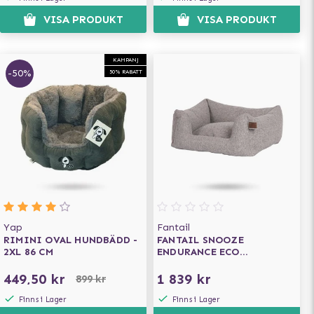
VISA PRODUKT
VISA PRODUKT
KAMPANJ
-50%
50% RABATT
Yap
Fantail
RIMINI OVAL HUNDBÄDD -
FANTAIL SNOOZE
2XL 86 CM
ENDURANCE ECO
ORTOPEDISK HUNDBÄDD -
HARBOR GREY
449,50 kr
1 839 kr
899 kr
Finns i Lager
Finns i Lager