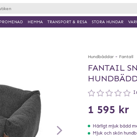
PROMENAD
HEMMA
TRANSPORT & RESA
VAR
STORA HUNDAR
-
Hundbäddar
Fantail
FANTAIL S
HUNDBÄDD 
I
1 595 kr
Härligt mjuk bädd me
Mjuk och skön hund