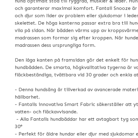
hund optimalt stöd till ryggrad, muskler & leder. Hu
och garanterar maximal komfort. Fantail Snooze är i
och djur som lider av problem eller sjukdomar i lede
skelettet. De höga kanterna passar extra bra till h
vila på sidan. När bädden värms upp av kroppsvärme
madrassen som formar sig efter kroppen. När hunden
madrassen dess ursprungliga form.
Den låga kanten på framsidan gör det enkelt för hund
hundbädden. De smarta, högkvalitativa tygerna är va
fläckbeständiga, tvättbara vid 30 grader och enkla at
- Denna hundsäng är tillverkad av avancerade materi
hållbarhet.
- Fantails innovativa Smart Fabric säkerställer att 
vatten- och fläckavvisande.
- Alla Fantails hundbäddar har ett avtagbart tyg so
30°
- Perfekt för äldre hundar eller djur med sjukdomar