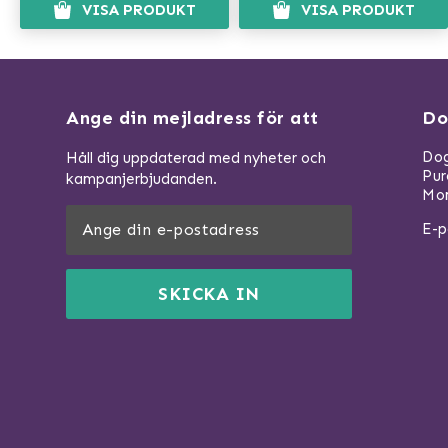
VISA PRODUKT
VISA PRODUKT
Ange din mejladress för att
Do
Dog
Håll dig uppdaterad med nyheter och
Pu
kampanjerbjudanden.
Mom
E-p
SKICKA IN