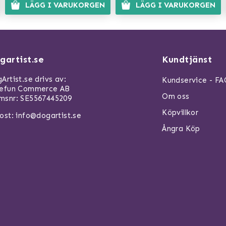
LÄGG I VARUKORGEN
LÄGG I VARUKORGEN
gartist.se
Kundtjänst
Artist.se drivs av:
Kundservice - F
refun Commerce AB
Om oss
snr: SE5567445209
Köpvillkor
ost:
info@dogartist.se
Ångra Köp