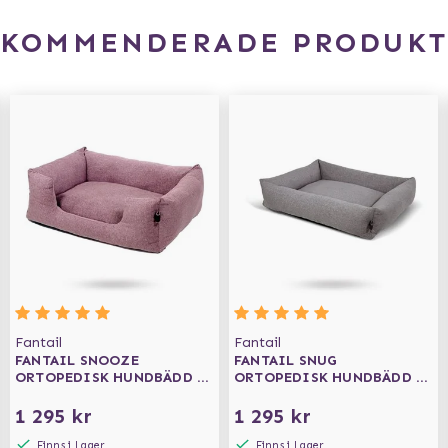
EKOMMENDERADE PRODUKT
Fantail
Fantail
FANTAIL SNOOZE
FANTAIL SNUG
ORTOPEDISK HUNDBÄDD -
ORTOPEDISK HUNDBÄDD -
ICONIC PINK
NUT GREY
1 295 kr
1 295 kr
Finns i Lager
Finns i Lager