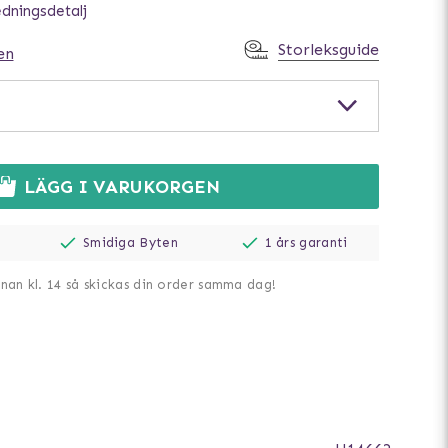
edningsdetalj
Storleksguide
en
LÄGG I VARUKORGEN
Smidiga Byten
1 års garanti
nnan kl. 14 så skickas din order samma dag!