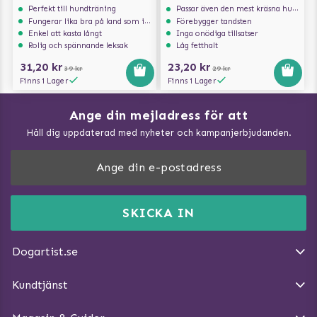
Perfekt till hundträning
Passar även den mest kräsna hunden
Fungerar lika bra på land som i vatten
Förebygger tandsten
Enkel att kasta långt
Inga onödiga tillsatser
Rolig och spännande leksak
Låg fetthalt
31,20 kr
23,20 kr
39 kr
29 kr
Finns i Lager
Finns i Lager
Ange din mejladress för att
Vad kan hundar äta?
Håll dig uppdaterad med nyheter och kampanjerbjudanden.
Så mäter du din hund
Träna Nose Work hemma
DogArtist.se drivs av:
Purefun Commerce AB
Kundservice - FAQ
Momsnr: SE5567445209
SKICKA IN
Så gör du promenaden roligare
E-post:
info@dogartist.se
Om oss
Introducera katt och hund för varandra
Dogartist.se
Köpvillkor
Magasin - Visa alla artiklar
Kundtjänst
Ångra Köp
Hundreflexer