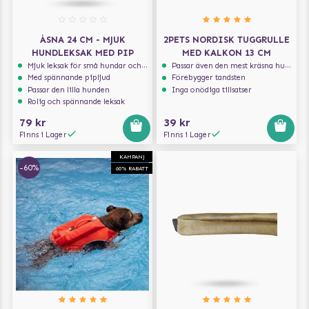
ÅSNA 24 CM - MJUK
2PETS NORDISK TUGGRULLE
HUNDLEKSAK MED PIP
MED KALKON 13 CM
Mjuk leksak för små hundar och valpar.
Passar även den mest kräsna hunden
Med spännande pipljud
Förebygger tandsten
Passar den lilla hunden
Inga onödiga tillsatser
Rolig och spännande leksak
79 kr
39 kr
Finns i Lager
Finns i Lager
KAMPANJ
-60%
60% RABATT