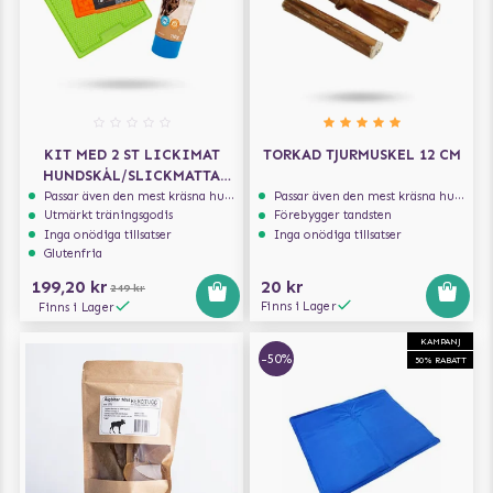
KIT MED 2 ST LICKIMAT
TORKAD TJURMUSKEL 12 CM
HUNDSKÅL/SLICKMATTA
20X20 CM GRÖN OCH ORANGE
Passar även den mest kräsna hunden
Passar även den mest kräsna hunden
Utmärkt träningsgodis
Förebygger tandsten
& PREMIO LAMMPATÉ PÅ TUB
Inga onödiga tillsatser
Inga onödiga tillsatser
110 G
Glutenfria
199,20 kr
20 kr
249 kr
Finns i Lager
Finns i Lager
KAMPANJ
-50%
50% RABATT