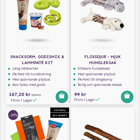
SNACKSORM, GODISMIX &
FLOSSDJUR - MJUK
LAMMPATÉ KIT
HUNDLEKSAK
Lång hållbarhet
Slitstark hundleksak
Perfekt till hundträning
Med spännande pipljud
Med spännande pipljud
Perfekt till dragkamp
Kan fyllas med godis
Rolig och spännande leksak
167,20 kr
99 kr
209 kr
Finns i Lager
Finns i Lager
KAMPANJ
-20%
20% RABATT