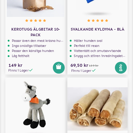
KEROTUGG ÄLGBITAR 10-
SVALKANDE KYLDYNA - BLÅ
PACK
Passar även den mest kräsna hunden
Håller hunden sval
Inga onödiga tillsatser
Perfekt till resan
Passar den känsliga hunden
Vattentätt och smutsavvisande
Låg fetthalt
Snygg och stilren inredningsdetalj
149 kr
69,50 kr
139 kr
Finns i Lager
Finns i Lager