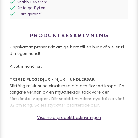
Snabb Leverans
Smidiga Byten
1 års garanti
PRODUKTBESKRIVNING
Uppskattat presentkit att ge bort till en hundvän eller till
din egen hund!
Kitet innehåller:
TRIXIE FLOSSDJUR - MJUK HUNDLEKSAK
Slittålig mjuk hundleksak med pip och flossad kropp. En
tåligare version av en mjukisleksak tack vare den
förstärkta kroppen. Blir snabbt hundens nya bästa vän!
32 cm lång. Säljes styckvis i osorterade djur.
Visa hela produktbeskrivningen
PREMIO FÅGELPATÉ TUB 110 G
Paté på tub med smak av fågel. Glutenfritt och utan
tillsatt socker. Perfekt som belöning under träning,
promenad eller i en aktiveringsleksak. Även bra att