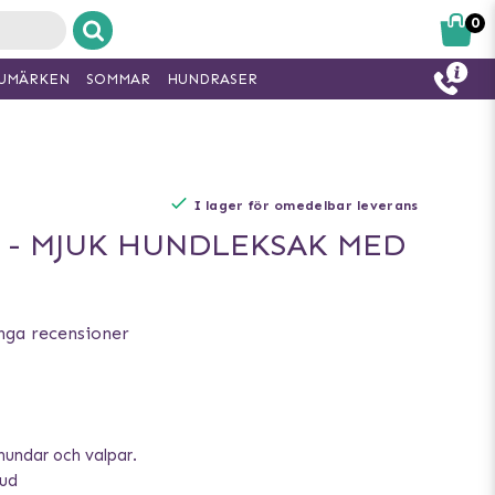
0
UMÄRKEN
SOMMAR
HUNDRASER
I lager för omedelbar leverans
M - MJUK HUNDLEKSAK MED
nga recensioner
hundar och valpar.
jud