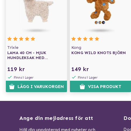
Trixie
Kong
LAMA 40 CM - MJUK
KONG WILD KNOTS BJÖRN
HUNDLEKSAK MED
PRASSLIG INSIDA
119 kr
149 kr
Finns i Lager
Finns i Lager
LÄGG I VARUKORGEN
VISA PRODUKT
Ange din mejladress för att
Do
Dog
Håll dig uppdaterad med nyheter och