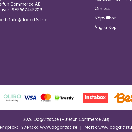
refun Commerce AB
Om oss
snr: SE5567445209
Köpvillkor
ost:
info@dogartist.se
Ångra Köp
2026 DogArtist.se (Purefun Commerce AB)
er språk:
Svenska www.dogartist.se
Norsk www.dogartist.