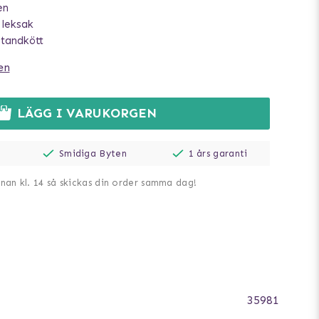
en
 leksak
 tandkött
en
LÄGG I VARUKORGEN
Smidiga Byten
1 års garanti
nnan kl. 14 så skickas din order samma dag!
35981