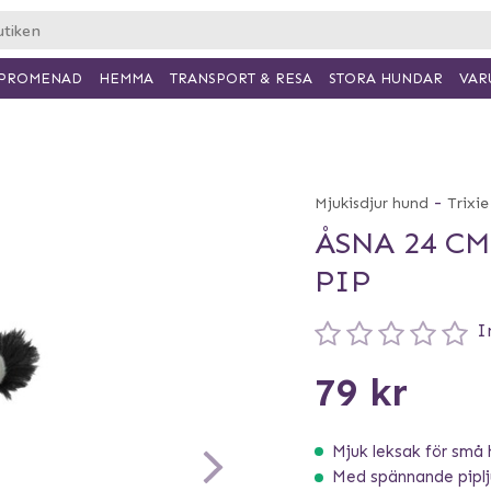
PROMENAD
HEMMA
TRANSPORT & RESA
VAR
STORA HUNDAR
-
Mjukisdjur hund
Trixie
ÅSNA 24 C
PIP
I
79 kr
Mjuk leksak för små 
Med spännande pipl