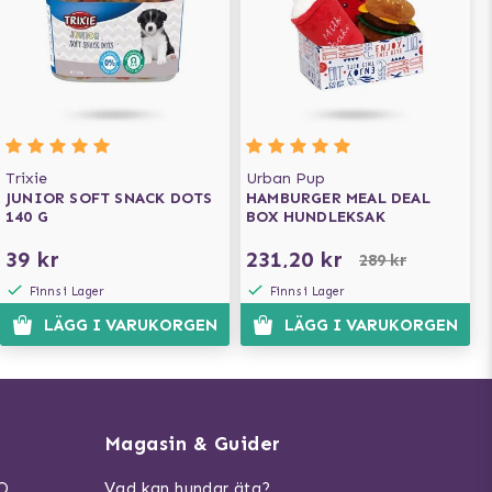
Trixie
Urban Pup
JUNIOR SOFT SNACK DOTS
HAMBURGER MEAL DEAL
140 G
BOX HUNDLEKSAK
39 kr
231,20 kr
289 kr
Finns i Lager
Finns i Lager
LÄGG I VARUKORGEN
LÄGG I VARUKORGEN
Magasin & Guider
AQ
Vad kan hundar äta?