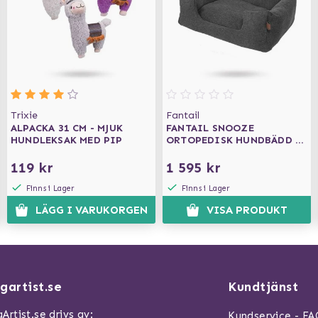
Trixie
Fantail
ALPACKA 31 CM - MJUK
FANTAIL SNOOZE
HUNDLEKSAK MED PIP
ORTOPEDISK HUNDBÄDD -
EPIC GREY
119 kr
1 595 kr
Finns i Lager
Finns i Lager
LÄGG I VARUKORGEN
VISA PRODUKT
gartist.se
Kundtjänst
Artist.se drivs av:
Kundservice - F