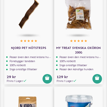
NJORD PET NÖTSTRIPS
MY TREAT SVENSKA OXÖRON
200G
Passar även den mest kräsna hunden
Passar även den mest kräsna hunden
Förebygger tandsten
100% nötkött
100% nötkött
Inga onödiga tillsatser
Inga onödiga tillsatser
Passar den känsliga hunden
29 kr
129 kr
Finns i Lager
Finns i Lager