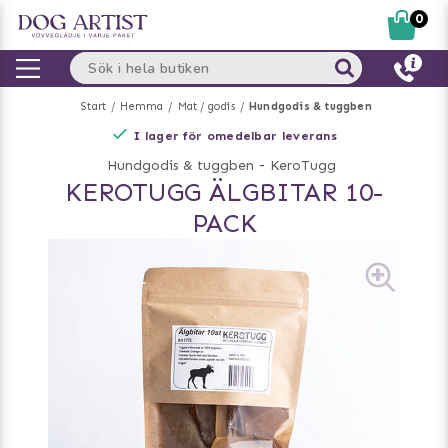
0
Start
Hemma
Mat / godis
Hundgodis & tuggben
I lager för omedelbar leverans
Hundgodis & tuggben
-
KeroTugg
KEROTUGG ÄLGBITAR 10-
PACK