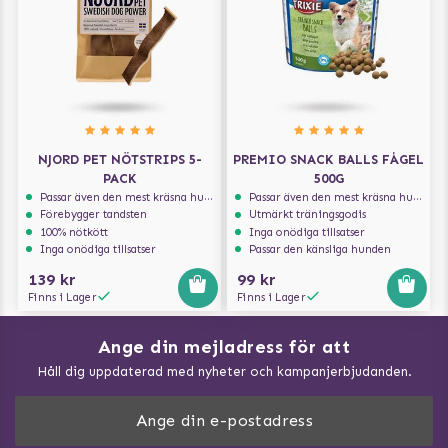
NJORD PET NÖTSTRIPS 5-
PREMIO SNACK BALLS FÅGEL
PACK
500G
Passar även den mest kräsna hunden
Passar även den mest kräsna hunden
Förebygger tandsten
Utmärkt träningsgodis
100% nötkött
Inga onödiga tillsatser
Inga onödiga tillsatser
Passar den känsliga hunden
139 kr
99 kr
Finns i Lager
Finns i Lager
Ange din mejladress för att
Vad kan hundar äta?
Håll dig uppdaterad med nyheter och kampanjerbjudanden.
Så mäter du din hund
Träna Nose Work hemma