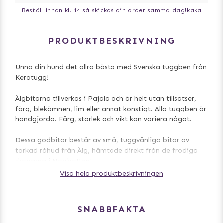
Beställ innan kl. 14 så skickas din order samma dag!
kaka
PRODUKTBESKRIVNING
Unna din hund det allra bästa med Svenska tuggben från
Kerotugg!
Älgbitarna tillverkas i Pajala och är helt utan tillsatser,
färg, blekämnen, lim eller annat konstigt. Alla tuggben är
handgjorda. Färg, storlek och vikt kan variera något.
Dessa godbitar består av små, tuggvänliga bitar av
torkad råhud från Älg, hämtade direkt från de frodiga
skogarna i Norrbotten!
Visa hela produktbeskrivningen
Din hund kommer att älska den naturliga smaken av älg
som finns i varje tugga. Dessutom innehåller varje påse
10 bitar av olika storlekar som i genomsnitt mäter cirka
SNABBFAKTA
11 × 2,5cm. De liknar älgchipsen men är mindre och mer