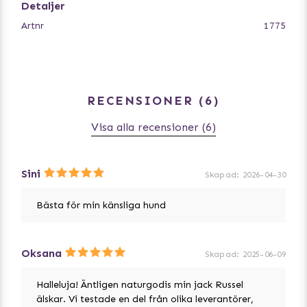
oregelbundna.
Detaljer
Artnr
1775
RECENSIONER
6
Visa alla recensioner (6)
Sini
Skapad
:
2026-04-30
Bästa för min känsliga hund
Oksana
Skapad
:
2025-06-09
Halleluja! Äntligen naturgodis min jack Russel
älskar. Vi testade en del från olika leverantörer,