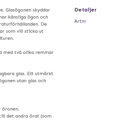
Detaljer
e. Glasögonen skyddar
 har känsliga ögon och
Artnr
raturförhållanden. De
r som vill sticka ut
lturen.
ud med två olika remmar
agbara glas. Ett utmärkt
sögonen utan glas och
 öronen.
ill det andra örat (som