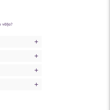
 välja?
tion, är blind eller
 vind. Doggles är
genom bilfönstret,
ch immar inte igen.
i militärtjänst. Även
ot vassa föremål så