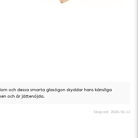
dom och dessa smarta glasögon skyddar hans känsliga
ken och är jättenöjda.
Skapad
:
2020-03-12