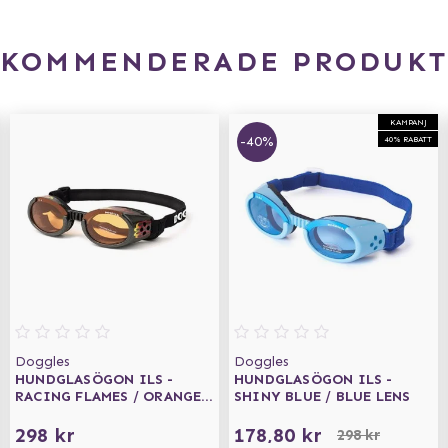
EKOMMENDERADE PRODUKT
KAMPANJ
-40%
40% RABATT
Doggles
Doggles
HUNDGLASÖGON ILS -
HUNDGLASÖGON ILS -
RACING FLAMES / ORANGE
SHINY BLUE / BLUE LENS
LENS
298 kr
178,80 kr
298 kr