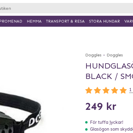
PROMENAD
HEMMA
TRANSPORT & RESA
VAR
STORA HUNDAR
-
Doggles
Doggles
HUNDGLASÖ
BLACK / S
1
249 kr
För tuffa jyckar!
Glasögon som skydda