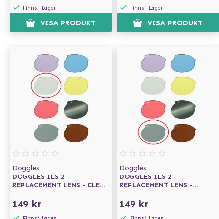
Finns i Lager
Finns i Lager
VISA PRODUKT
VISA PRODUKT
Doggles
Doggles
DOGGLES ILS 2
DOGGLES ILS 2
REPLACEMENT LENS - CLEAR
REPLACEMENT LENS -
- ERSÄTTNINGSLINSER
SMOKE -
ERSÄTTNINGSLINSER
149 kr
149 kr
Finns i Lager
Finns i Lager