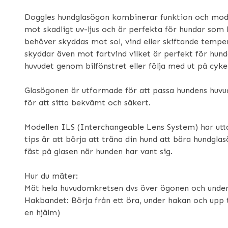
Doggles hundglasögon kombinerar funktion och mod
mot skadligt uv-ljus och är perfekta för hundar som
behöver skyddas mot sol, vind eller skiftande tempe
skyddar även mot fartvind vilket är perfekt för hunda
huvudet genom bilfönstret eller följa med ut på cyke
Glasögonen är utformade för att passa hundens huv
för att sitta bekvämt och säkert.
Modellen ILS (Interchangeable Lens System) har utt
tips är att börja att träna din hund att bära hundgla
fäst på glasen när hunden har vant sig.
Hur du mäter:
Mät hela huvudomkretsen dvs över ögonen och under
Hakbandet: Börja från ett öra, under hakan och upp t
en hjälm)