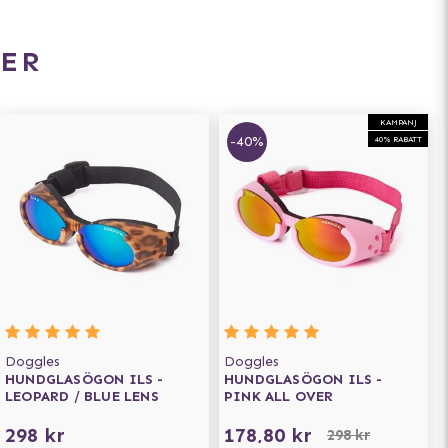
ER
KAMPANJ
-40%
40% RABATT
Doggles
Doggles
HUNDGLASÖGON ILS -
HUNDGLASÖGON ILS -
LEOPARD / BLUE LENS
PINK ALL OVER
298 kr
178,80 kr
298 kr