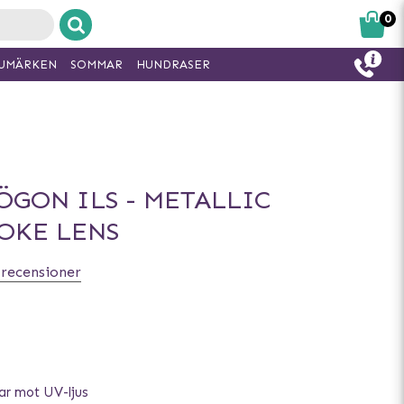
0
UMÄRKEN
SOMMAR
HUNDRASER
GON ILS - METALLIC
MOKE LENS
 recensioner
r mot UV-ljus