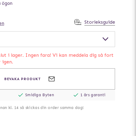
a ögon
Storleksguide
en
lut i lager. Ingen fara! Vi kan meddela dig så fort
r igen.
BEVAKA PRODUKT
Smidiga Byten
1 års garanti
nnan kl. 14 så skickas din order samma dag!