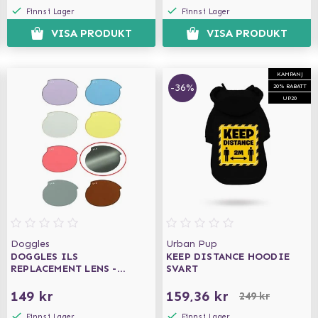
Finns i Lager
Finns i Lager
VISA PRODUKT
VISA PRODUKT
KAMPANJ
-36%
20% RABATT
UP20
Doggles
Urban Pup
DOGGLES ILS
KEEP DISTANCE HOODIE
REPLACEMENT LENS -
SVART
SMOKE (FLASH, MIRROR
LENS) -
149 kr
159,36 kr
249 kr
ERSÄTTNINGSLINSER
Finns i Lager
Finns i Lager