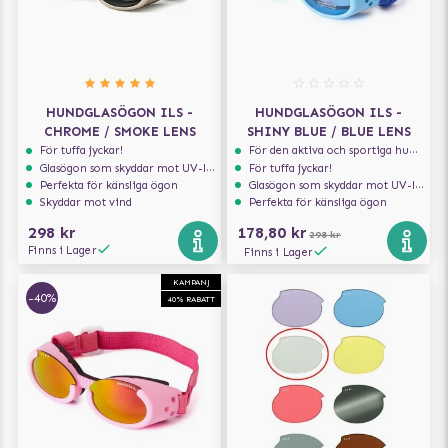
HUNDGLASÖGON ILS -
HUNDGLASÖGON ILS -
CHROME / SMOKE LENS
SHINY BLUE / BLUE LENS
För tuffa jyckar!
För den aktiva och sportiga hunden
Glasögon som skyddar mot UV-ljus
För tuffa jyckar!
Perfekta för känsliga ögon
Glasögon som skyddar mot UV-ljus
Skyddar mot vind
Perfekta för känsliga ögon
298 kr
178,80 kr
298 kr
Finns i Lager
Finns i Lager
KAMPANJ
-40%
40% RABATT