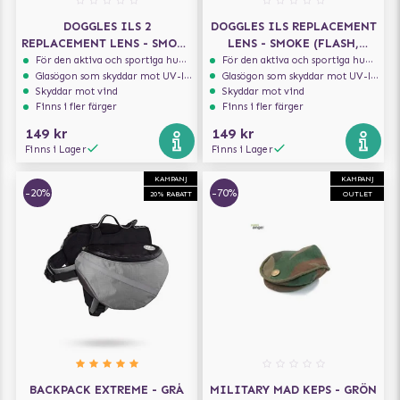
DOGGLES ILS 2
DOGGLES ILS REPLACEMENT
REPLACEMENT LENS - SMOKE
LENS - SMOKE (FLASH,
- ERSÄTTNINGSLINSER
MIRROR LENS) -
För den aktiva och sportiga hunden
För den aktiva och sportiga hunden
Glasögon som skyddar mot UV-ljus
Glasögon som skyddar mot UV-ljus
ERSÄTTNINGSLINSER
Skyddar mot vind
Skyddar mot vind
Finns i fler färger
Finns i fler färger
149 kr
149 kr
Finns i Lager
Finns i Lager
KAMPANJ
KAMPANJ
-20%
-70%
20% RABATT
OUTLET
BACKPACK EXTREME - GRÅ
MILITARY MAD KEPS - GRÖN