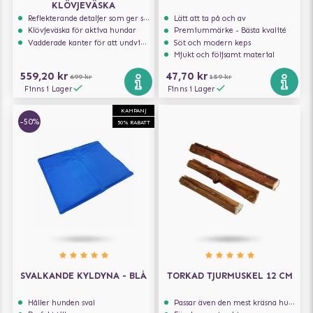
KLÖVJEVÄSKA
Reflekterande detaljer som ger synlighet i svagt ljus
Lätt att ta på och av
Klövjeväska för aktiva hundar
Premiummärke - Bästa kvalité
Vadderade kanter för att undvika skav
Söt och modern keps
Mjukt och följsamt material
559,20 kr
47,70 kr
699 kr
159 kr
Finns i Lager
Finns i Lager
KAMPANJ
-50%
50% RABATT
SVALKANDE KYLDYNA - BLÅ
TORKAD TJURMUSKEL 12 CM
Håller hunden sval
Passar även den mest kräsna hunden