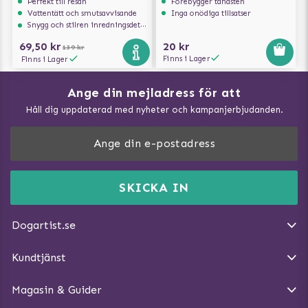
Perfekt till resan
Förebygger tandsten
Vattentätt och smutsavvisande
Inga onödiga tillsatser
Snygg och stilren inredningsdetalj
69,50 kr
20 kr
139 kr
Finns i Lager
Finns i Lager
Ange din mejladress för att
Vad kan hundar äta?
Håll dig uppdaterad med nyheter och kampanjerbjudanden.
Så mäter du din hund
Träna Nose Work hemma
DogArtist.se drivs av:
Purefun Commerce AB
Kundservice - FAQ
Momsnr: SE5567445209
SKICKA IN
Så gör du promenaden roligare
E-post:
info@dogartist.se
Om oss
Introducera katt och hund för varandra
Dogartist.se
Köpvillkor
Magasin - Visa alla artiklar
Kundtjänst
Ångra Köp
Hundreflexer
Magasin & Guider
Hundbäddar