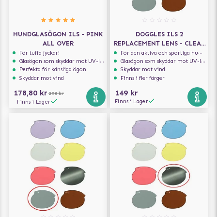
HUNDGLASÖGON ILS - PINK
DOGGLES ILS 2
ALL OVER
REPLACEMENT LENS - CLEAR
- ERSÄTTNINGSLINSER
För tuffa jyckar!
För den aktiva och sportiga hunden
Glasögon som skyddar mot UV-ljus
Glasögon som skyddar mot UV-ljus
Perfekta för känsliga ögon
Skyddar mot vind
Skyddar mot vind
Finns i fler färger
178,80 kr
149 kr
298 kr
Finns i Lager
Finns i Lager