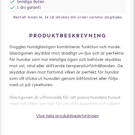
Smidiga Byten
1 års garanti
Beställ innan kl. 14 så skickas din order samma dag!
kaka
PRODUKTBESKRIVNING
Doggles hundglasögon kombinerar funktion och mode.
Glasögonen skyddar mot skadligt uv-ljus och är perfekta
för hundar som har känsliga ögon och behöver skyddas
mot sol, vind eller skiftande temperaturförhållanden. De
skyddar även mot fartvind vilket är perfekt för hundar
som vill sticka ut huvudet genom bilfönstret eller följa
med ut på cykelturen.
Glasögonen är utformade för att passa hundens huvud
med två olika remmar för att sitta bekvämt och säkert.
Visa hela produktbeskrivningen
Modellen ILS (Interchangeable Lens System) har
uttagbara glas. Ett utmärkt tips är att börja att träna
din hund att bära hundglasögonen utan glas och fäst på