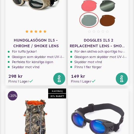
HUNDGLASÖGON ILS -
DOGGLES ILS 2
CHROME / SMOKE LENS
REPLACEMENT LENS - SMOKE
- ERSÄTTNINGSLINSER
För tuffa jyckar!
För den aktiva och sportiga hunden
Glasögon som skyddar mot UV-ljus
Glasögon som skyddar mot UV-ljus
Perfekta för känsliga ögon
Skyddar mot vind
Skyddar mot vind
Finns i fler färger
298 kr
149 kr
Finns i Lager
Finns i Lager
KAMPANJ
-20%
20% RABATT