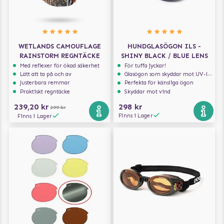
WETLANDS CAMOUFLAGE
HUNDGLASÖGON ILS -
RAINSTORM REGNTÄCKE
SHINY BLACK / BLUE LENS
Med reflexer för ökad säkerhet
För tuffa jyckar!
Lätt att ta på och av
Glasögon som skyddar mot UV-ljus
Justerbara remmar
Perfekta för känsliga ögon
Praktiskt regntäcke
Skyddar mot vind
239,20 kr
298 kr
299 kr
Finns i Lager
Finns i Lager