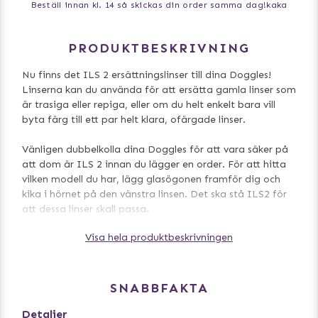
Beställ innan kl. 14 så skickas din order samma dag!
kaka
PRODUKTBESKRIVNING
Nu finns det ILS 2 ersättningslinser till dina Doggles!
Linserna kan du använda för att ersätta gamla linser som
är trasiga eller repiga, eller om du helt enkelt bara vill
byta färg till ett par helt klara, ofärgade linser.
Vänligen dubbelkolla dina Doggles för att vara säker på
att dom är ILS 2 innan du lägger en order. För att hitta
vilken modell du har, lägg glasögonen framför dig och
kika i hörnet på den vänstra linsen. Det ska stå ILS2 för
att dessa linser skall passa.
Visa hela produktbeskrivningen
Glasögon ingår ej.
SNABBFAKTA
Detaljer