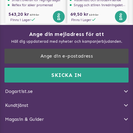
Reflex för säker promenad
Snygg och stilren inredningsdetalj
543,20 kr
69,50 kr
679 kr
139 kr
Finns i Lager
Finns i Lager
Ange din mejladress för att
Vad kan hundar äta?
Håll dig uppdaterad med nyheter och kampanjerbjudanden.
Så mäter du din hund
Träna Nose Work hemma
DogArtist.se drivs av:
Purefun Commerce AB
Kundservice - FAQ
Momsnr: SE5567445209
SKICKA IN
Så gör du promenaden roligare
E-post:
info@dogartist.se
Om oss
Introducera katt och hund för varandra
Dogartist.se
Köpvillkor
Magasin - Visa alla artiklar
Kundtjänst
Ångra Köp
Hundreflexer
Magasin & Guider
Hundbäddar