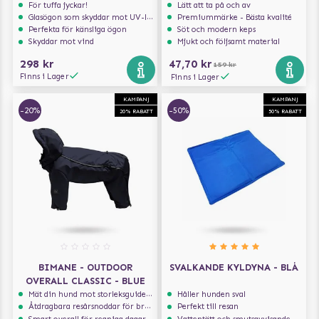
För tuffa jyckar!
Lätt att ta på och av
Glasögon som skyddar mot UV-ljus
Premiummärke - Bästa kvalité
Perfekta för känsliga ögon
Söt och modern keps
Skyddar mot vind
Mjukt och följsamt material
298 kr
47,70 kr
159 kr
Finns i Lager
Finns i Lager
KAMPANJ
KAMPANJ
-20%
-50%
20% RABATT
50% RABATT
BIMANE - OUTDOOR
SVALKANDE KYLDYNA - BLÅ
OVERALL CLASSIC - BLUE
Mät din hund mot storleksguiden för att få rätt storlek
Håller hunden sval
Åtdragbara resårsnoddar för bra passform
Perfekt till resan
Smart overall för regniga dagar
Vattentätt och smutsavvisande