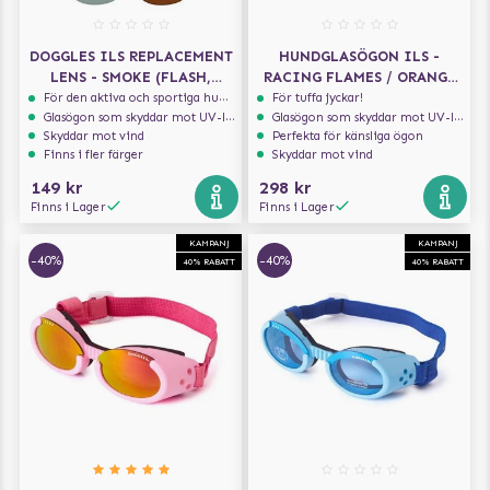
DOGGLES ILS REPLACEMENT
HUNDGLASÖGON ILS -
LENS - SMOKE (FLASH,
RACING FLAMES / ORANGE
MIRROR LENS) -
LENS
För den aktiva och sportiga hunden
För tuffa jyckar!
Glasögon som skyddar mot UV-ljus
Glasögon som skyddar mot UV-ljus
ERSÄTTNINGSLINSER
Skyddar mot vind
Perfekta för känsliga ögon
Finns i fler färger
Skyddar mot vind
149 kr
298 kr
Finns i Lager
Finns i Lager
KAMPANJ
KAMPANJ
-40%
-40%
40% RABATT
40% RABATT