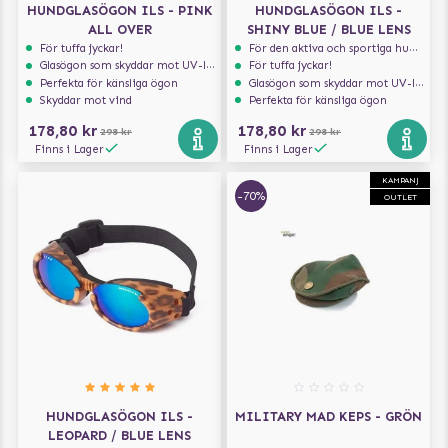
HUNDGLASÖGON ILS - PINK
HUNDGLASÖGON ILS -
ALL OVER
SHINY BLUE / BLUE LENS
För tuffa jyckar!
För den aktiva och sportiga hunden
Glasögon som skyddar mot UV-ljus
För tuffa jyckar!
Perfekta för känsliga ögon
Glasögon som skyddar mot UV-ljus
Skyddar mot vind
Perfekta för känsliga ögon
178,80 kr
178,80 kr
298 kr
298 kr
Finns i Lager
Finns i Lager
KAMPANJ
-70%
OUTLET
HUNDGLASÖGON ILS -
MILITARY MAD KEPS - GRÖN
LEOPARD / BLUE LENS