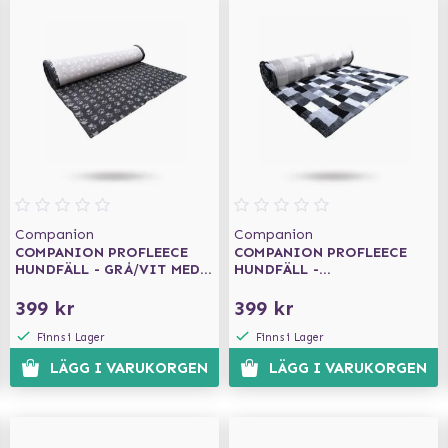
Companion
Companion
COMPANION PROFLEECE
COMPANION PROFLEECE
HUNDFÄLL - GRÅ/VIT MED
HUNDFÄLL -
TASSAR 100X75 CM
SVART/GRÅ/VIT 100X75 CM
399 kr
399 kr
Finns i Lager
Finns i Lager
LÄGG I VARUKORGEN
LÄGG I VARUKORGEN