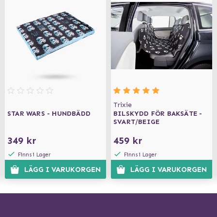
Trixie
STAR WARS - HUNDBÄDD
BILSKYDD FÖR BAKSÄTE -
SVART/BEIGE
349 kr
459 kr
Finns i Lager
Finns i Lager
LÄGG I VARUKORGEN
LÄGG I VARUKORGEN