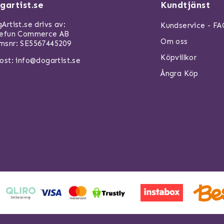
gartist.se
Kundtjänst
Artist.se drivs av:
Kundservice - F
refun Commerce AB
Om oss
snr: SE5567445209
Köpvillkor
ost:
info@dogartist.se
Ångra Köp