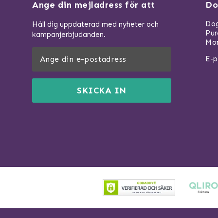
Ange din mejladress för att
Do
Dog
Håll dig uppdaterad med nyheter och
Pu
kampanjerbjudanden.
Mom
E-p
SKICKA IN