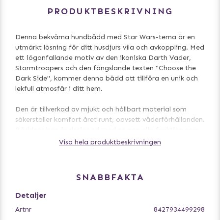
PRODUKTBESKRIVNING
Denna bekväma hundbädd med Star Wars-tema är en
utmärkt lösning för ditt husdjurs vila och avkoppling. Med
ett iögonfallande motiv av den ikoniska Darth Vader,
Stormtroopers och den fängslande texten "Choose the
Dark Side", kommer denna bädd att tillföra en unik och
lekfull atmosfär i ditt hem.
Den är tillverkad av mjukt och hållbart material som
säkerställer komfort året runt, oavsett väderförhållanden.
Bäddens bas är designad med en non-slip funktion som
effektivt förhindrar att den glider runt, samtidigt som
Visa hela produktbeskrivningen
den skyddar mot fukt, kyla och värme som kan tränga
igenom underifrån. För att underlätta rengöring är
klädseln avtagbar och tvättbar, vilket gör det enkelt att
SNABBFAKTA
hålla bädden fräsch och ren för ditt älskade husdjur.
Detaljer
Storlek: S (65 x 40 x 5 cm)
Artnr
8427934499298