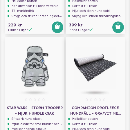
MED TASSAR 100X75 CM
Halksäker botten
Halksäker botten
Kan användas till både vatten och mat
Perfekt till resan
Tål maskindisk
Mjuk och skön hundbädd
Snygg och stilren inredningsdetalj
Snygg och stilren inredningsdetalj
229 kr
399 kr
Finns i Lager
Finns i Lager
STAR WARS - STORM TROOPER
COMPANION PROFLEECE
- MJUK HUNDLEKSAK
HUNDFÄLL - GRÅ/VIT MED
TASSAR 100X75 CM
Slitstark hundleksak
Halksäker botten
Mjuk leksak för små hundar och valpar.
Perfekt till resan
Med spännande pipljud
Mjuk och skön hundbädd