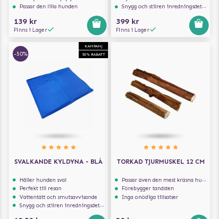
Passar den lilla hunden
Snygg och stilren inredningsdetalj
139 kr
399 kr
Finns i Lager
Finns i Lager
KAMPANJ
-50%
50% RABATT
SVALKANDE KYLDYNA - BLÅ
TORKAD TJURMUSKEL 12 CM
Håller hunden sval
Passar även den mest kräsna hunden
Perfekt till resan
Förebygger tandsten
Vattentätt och smutsavvisande
Inga onödiga tillsatser
Snygg och stilren inredningsdetalj