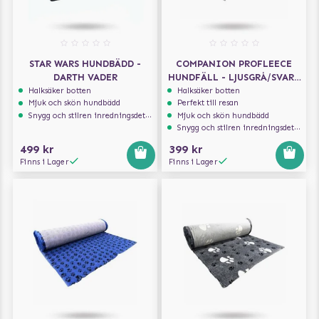
STAR WARS HUNDBÄDD -
COMPANION PROFLEECE
DARTH VADER
HUNDFÄLL - LJUSGRÅ/SVART
MED TASSAR 100X75 CM
Halksäker botten
Halksäker botten
Mjuk och skön hundbädd
Perfekt till resan
Snygg och stilren inredningsdetalj
Mjuk och skön hundbädd
Snygg och stilren inredningsdetalj
499 kr
399 kr
Finns i Lager
Finns i Lager