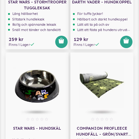
STAR WARS - STORMTROOPER
DARTH VADER - HUNDKOPPEL
TUGGLEKSAK
Lång hållbarhet
För tuffa jyckar!
Slitstark hundleksak
Hållbart och starkt hundkoppel
Rolig och spännande leksak
Lätt att ta på och av
Snäll mot tänder och tandkött
Lätt att fästa på hundens utrustning
259 kr
129 kr
Finns i Lager
Finns i Lager
STAR WARS - HUNDSKÅL
COMPANION PROFLEECE
HUNDFÄLL - GRÖN/SVART