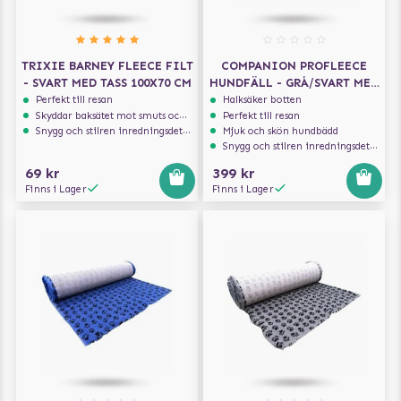
TRIXIE BARNEY FLEECE FILT
COMPANION PROFLEECE
- SVART MED TASS 100X70 CM
HUNDFÄLL - GRÅ/SVART MED
TASSAR 100X75 CM
Perfekt till resan
Halksäker botten
Skyddar baksätet mot smuts och päls
Perfekt till resan
Snygg och stilren inredningsdetalj
Mjuk och skön hundbädd
Snygg och stilren inredningsdetalj
69 kr
399 kr
Finns i Lager
Finns i Lager