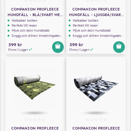
COMPANION PROFLEECE
COMPANION PROFLEECE
HUNDFÄLL - BLÅ/SVART MED
HUNDFÄLL - LJUSGRÅ/SVART
TASSAR 100X75 CM
MED TASSAR 100X75 CM
Halksäker botten
Halksäker botten
Perfekt till resan
Perfekt till resan
Mjuk och skön hundbädd
Mjuk och skön hundbädd
Snygg och stilren inredningsdetalj
Snygg och stilren inredningsdetalj
399 kr
399 kr
Finns i Lager
Finns i Lager
COMPANION PROFLEECE
COMPANION PROFLEECE