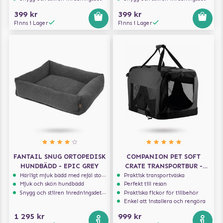
399 kr
399 kr
Finns i Lager
Finns i Lager
FANTAIL SNUG ORTOPEDISK
COMPANION PET SOFT
HUNDBÄDD - EPIC GREY
CRATE TRANSPORTBUR -
GRÅ/SVART
Härligt mjuk bädd med rejäl stoppning som håller formen
Praktisk transportväska
Mjuk och skön hundbädd
Perfekt till resan
Snygg och stilren inredningsdetalj
Praktiska fickor för tillbehör
Enkel att installera och rengöra
1 295 kr
999 kr