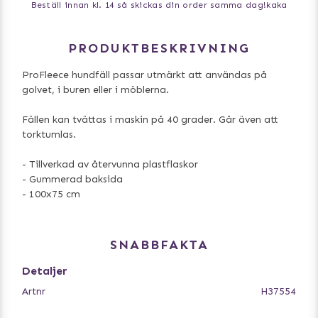
Beställ innan kl. 14 så skickas din order samma dag!
kaka
PRODUKTBESKRIVNING
ProFleece hundfäll passar utmärkt att användas på
golvet, i buren eller i möblerna.
Fällen kan tvättas i maskin på 40 grader. Går även att
torktumlas.
- Tillverkad av återvunna plastflaskor
- Gummerad baksida
- 100x75 cm
SNABBFAKTA
Detaljer
Artnr
H37554