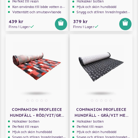
Perfekt till resan
Halksäker botten
Kan användas till både vatten och mat
Mjuk och skön hundbädd
Vattentätt och smutsavvisande
Snygg och stilren inredningsdetalj
439 kr
379 kr
Finns i Lager
Finns i Lager
COMPANION PROFLEECE
COMPANION PROFLEECE
HUNDFÄLL - RÖD/VIT/GRÅ
HUNDFÄLL - GRÅ/VIT MED
100X75 CM
TASSAR 100X75 CM
Halksäker botten
Halksäker botten
Perfekt till resan
Perfekt till resan
Mjuk och skön hundbädd
Mjuk och skön hundbädd
Snygg och stilren inredningsdetalj
Snygg och stilren inredningsdetalj