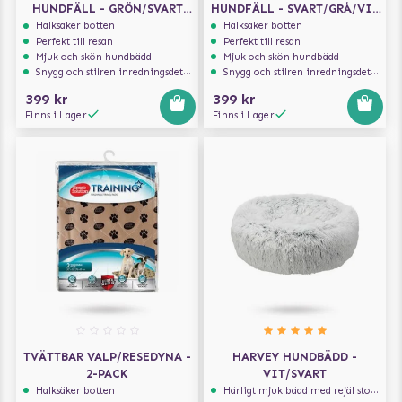
HUNDFÄLL - GRÖN/SVART
HUNDFÄLL - SVART/GRÅ/VIT
MED TASSAR 100X75 CM
100X75 CM
Halksäker botten
Halksäker botten
Perfekt till resan
Perfekt till resan
Mjuk och skön hundbädd
Mjuk och skön hundbädd
Snygg och stilren inredningsdetalj
Snygg och stilren inredningsdetalj
399 kr
399 kr
Finns i Lager
Finns i Lager
TVÄTTBAR VALP/RESEDYNA -
HARVEY HUNDBÄDD -
2-PACK
VIT/SVART
Halksäker botten
Härligt mjuk bädd med rejäl stoppning som håller formen