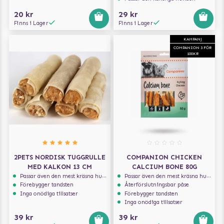
20 kr
29 kr
Finns i Lager
Finns i Lager
KAMPANJ
COMPANION 3 FÖR
100KR
2PETS NORDISK TUGGRULLE
COMPANION CHICKEN
MED KALKON 13 CM
CALCIUM BONE 80G
Passar även den mest kräsna hunden
Passar även den mest kräsna hunden
Förebygger tandsten
Återförslutningsbar påse
Inga onödiga tillsatser
Förebygger tandsten
Inga onödiga tillsatser
39 kr
39 kr