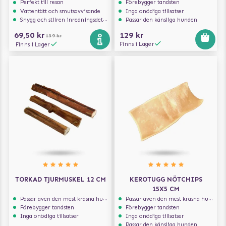
Perfekt till resan
Förebygger tandsten
Vattentätt och smutsavvisande
Inga onödiga tillsatser
Snygg och stilren inredningsdetalj
Passar den känsliga hunden
69,50 kr
129 kr
139 kr
Finns i Lager
Finns i Lager
TORKAD TJURMUSKEL 12 CM
KEROTUGG NÖTCHIPS
15X5 CM
Passar även den mest kräsna hunden
Passar även den mest kräsna hunden
Förebygger tandsten
Förebygger tandsten
Inga onödiga tillsatser
Inga onödiga tillsatser
Passar den känsliga hunden