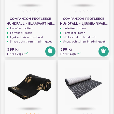
COMPANION PROFLEECE
COMPANION PROFLEECE
HUNDFÄLL - BLÅ/SVART MED
HUNDFÄLL - LJUSGRÅ/SVART
TASSAR 100X75 CM
MED TASSAR 100X75 CM
Halksäker botten
Halksäker botten
Perfekt till resan
Perfekt till resan
Mjuk och skön hundbädd
Mjuk och skön hundbädd
Snygg och stilren inredningsdetalj
Snygg och stilren inredningsdetalj
399 kr
399 kr
Finns i Lager
Finns i Lager