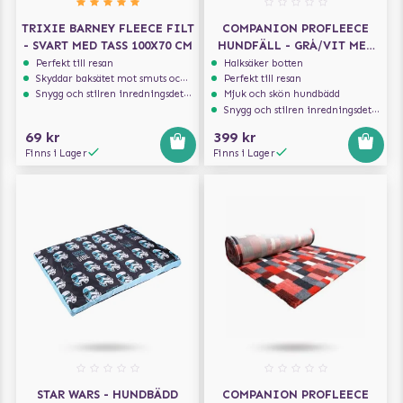
TRIXIE BARNEY FLEECE FILT
COMPANION PROFLEECE
- SVART MED TASS 100X70 CM
HUNDFÄLL - GRÅ/VIT MED
TASSAR 100X75 CM
Perfekt till resan
Halksäker botten
Skyddar baksätet mot smuts och päls
Perfekt till resan
Snygg och stilren inredningsdetalj
Mjuk och skön hundbädd
Snygg och stilren inredningsdetalj
69 kr
399 kr
Finns i Lager
Finns i Lager
STAR WARS - HUNDBÄDD
COMPANION PROFLEECE