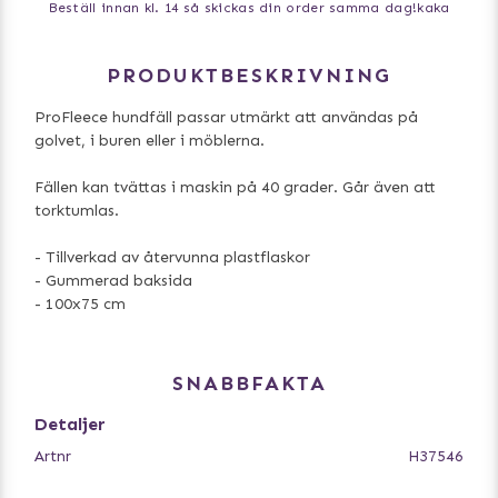
Beställ innan kl. 14 så skickas din order samma dag!
kaka
PRODUKTBESKRIVNING
ProFleece hundfäll passar utmärkt att användas på
golvet, i buren eller i möblerna.
Fällen kan tvättas i maskin på 40 grader. Går även att
torktumlas.
- Tillverkad av återvunna plastflaskor
- Gummerad baksida
- 100x75 cm
SNABBFAKTA
Detaljer
Artnr
H37546