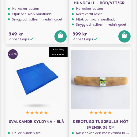
HUNDFÄLL - RÖD/VIT/GRÅ
100X75 CM
Halksäker botten
Halksäker botten
Mjuk och skön hundbädd
Perfekt till resan
Snygg och stilren inredningsdetalj
Mjuk och skön hundbädd
Snygg och stilren inredningsdetalj
349 kr
399 kr
Finns i Lager
Finns i Lager
KAMPANJ
-50%
50% RABATT
SVALKANDE KYLDYNA - BLÅ
KEROTUGG TUGGRULLE NÖT
SVENSK 36 CM
Håller hunden sval
Passar även den mest kräsna hunden