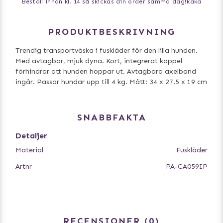
Beställ innan kl. 14 så skickas din order samma dag!
kaka
PRODUKTBESKRIVNING
Trendig transportväska i fuskläder för den lilla hunden.
Med avtagbar, mjuk dyna. Kort, integrerat koppel
förhindrar att hunden hoppar ut. Avtagbara axelband
ingår. Passar hundar upp till 4 kg. Mått: 34 x 27.5 x 19 cm
SNABBFAKTA
Detaljer
Material
Fuskläder
Artnr
PA-CA059IP
RECENSIONER
0