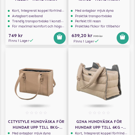
Kort, integrerat koppel förhindrar att hunden hoppar ur
Med avtagbar mjuk dyna
Avtagbart axelband
Praktisk transportväska
Trendig transportväska i konstläder
Perfekt till resan
För maximal komfort och högsta säkerhet
Praktiska fickor för tillbehör
749 kr
639,20 kr
799 kr
Finns i Lager
Finns i Lager
CITYSTYLE HUNDVÄSKA FÖR
GINA HUNDVÄSKA FÖR
HUNDAR UPP TILL 8KG-
HUNDAR UPP TILL 6KG -
CAPPUCCINO
BLUSH
Med avtagbar mjuk dyna
Kort, integrerat koppel förhindrar att hunden hoppar ur