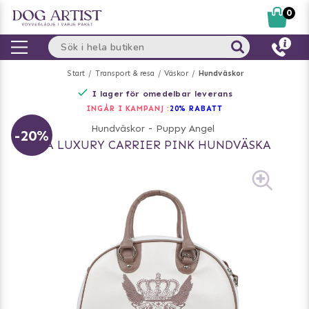
0
Start
Transport & resa
Väskor
Hundväskor
I lager för omedelbar leverans
INGÅR I KAMPANJ :
20% RABATT
Hundväskor
-
Puppy Angel
-20%
PA LUXURY CARRIER PINK HUNDVÄSKA