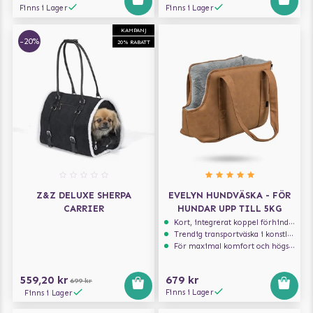
Finns i Lager
Finns i Lager
KAMPANJ
-20%
20% RABATT
Z&Z DELUXE SHERPA
EVELYN HUNDVÄSKA - FÖR
CARRIER
HUNDAR UPP TILL 5KG
Kort, integrerat koppel förhindrar att hunden hoppar ur
Trendig transportväska i konstläder
För maximal komfort och högsta säkerhet
559,20 kr
679 kr
699 kr
Finns i Lager
Finns i Lager