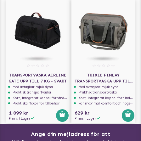
TRANSPORTVÄSKA AIRLINE
TRIXIE FINLAY
GATE UPP TILL 7 KG - SVART
TRANSPORTVÄSKA UPP TILL
10KG
Med avtagbar mjuk dyna
Med avtagbar mjuk dyna
Praktisk transportväska
Praktisk transportväska
Kort, integrerat koppel förhindrar att hunden hoppar ur
Kort, integrerat koppel förhindrar att hunden hoppar ur
Praktiska fickor för tillbehör
För maximal komfort och högsta säkerhet
1 099 kr
629 kr
Finns i Lager
Finns i Lager
Ange din mejladress för att
Vad kan hundar äta?