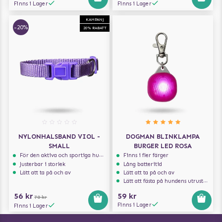
Finns i Lager
Finns i Lager
KAMPANJ
-20%
20% RABATT
NYLONHALSBAND VIOL -
DOGMAN BLINKLAMPA
SMALL
BURGER LED ROSA
För den aktiva och sportiga hunden
Finns i fler färger
Justerbar i storlek
Lång batteritid
Lätt att ta på och av
Lätt att ta på och av
Lätt att fästa på hundens utrustning
56 kr
59 kr
70 kr
Finns i Lager
Finns i Lager