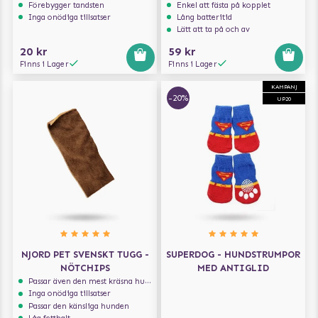
Förebygger tandsten
Enkel att fästa på kopplet
Inga onödiga tillsatser
Lång batteritid
Lätt att ta på och av
20 kr
59 kr
Finns i Lager
Finns i Lager
KAMPANJ
-20%
UP20
NJORD PET SVENSKT TUGG -
SUPERDOG - HUNDSTRUMPOR
NÖTCHIPS
MED ANTIGLID
Passar även den mest kräsna hunden
Inga onödiga tillsatser
Passar den känsliga hunden