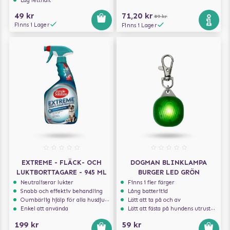
Låg fetthalt
49 kr
71,20 kr
89 kr
Finns i Lager
Finns i Lager
EXTREME - FLÄCK- OCH
DOGMAN BLINKLAMPA
LUKTBORTTAGARE - 945 ML
BURGER LED GRÖN
Neutraliserar lukter
Finns i fler färger
Snabb och effektiv behandling
Lång batteritid
Oumbärlig hjälp för alla husdjursägare
Lätt att ta på och av
Enkel att använda
Lätt att fästa på hundens utrustning
199 kr
59 kr