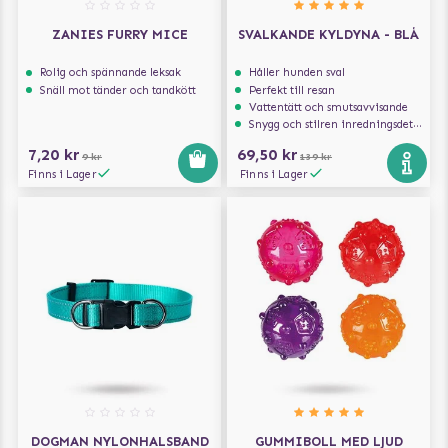
ZANIES FURRY MICE
SVALKANDE KYLDYNA - BLÅ
Rolig och spännande leksak
Håller hunden sval
Snäll mot tänder och tandkött
Perfekt till resan
Vattentätt och smutsavvisande
Snygg och stilren inredningsdetalj
7,20 kr
69,50 kr
9 kr
139 kr
Finns i Lager
Finns i Lager
DOGMAN NYLONHALSBAND
GUMMIBOLL MED LJUD