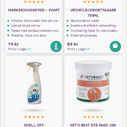
MARKERINGSSKYDD - SVART
URINFLÄCKBORTTAGARE
750ML
Hindrar hanhundar från att markera inomhus
Neutraliserar lukter
Lätt att ta på och av
Snabb och effektiv behandling
Fästes med kardborreband runt magen
Oumbärlig hjälp för alla husdjursägare
Praktisk, mjuk och skön
Enkel att använda
79 kr
89 kr
Finns i Lager
Finns i Lager
SMELL OFF
VET'S BEST EYE PADS 100-