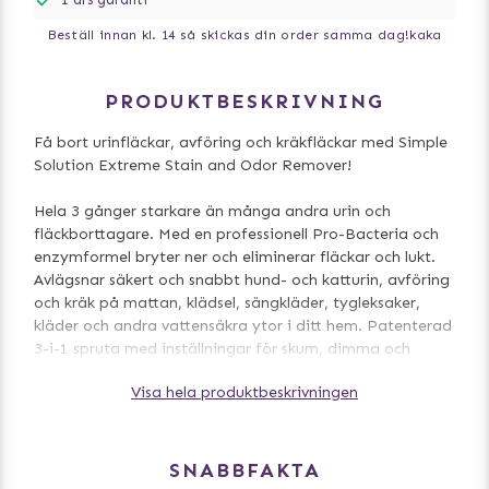
Beställ innan kl. 14 så skickas din order samma dag!
kaka
PRODUKTBESKRIVNING
Få bort urinfläckar, avföring och kräkfläckar med Simple
Solution Extreme Stain and Odor Remover!
Hela 3 gånger starkare än många andra urin och
fläckborttagare. Med en professionell Pro-Bacteria och
enzymformel bryter ner och eliminerar fläckar och lukt.
Avlägsnar säkert och snabbt hund- och katturin, avföring
och kräk på mattan, klädsel, sängkläder, tygleksaker,
kläder och andra vattensäkra ytor i ditt hem. Patenterad
3-i-1 spruta med inställningar för skum, dimma och
ström ger dig fler alternativ för att hantera fläckar och
Visa hela produktbeskrivningen
lukt.
Spraya på och runt det förorenade området och låt
sedan verka i minst 5 min, för att sedan torka av med
SNABBFAKTA
trasa. Låt det sedan verka och torka in på djupet i 1-2