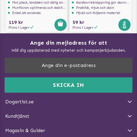
Mot plack, tandsten och dålig andedräkt
Kardborreknäppning gör skorna lätta att på och av
Munfloran optimeras och stabiliseras
Praktisk, mjuk och skön
Enkel att använda
Mjukt och följsamt material
119 kr
59 kr
Finns i Lager
Finns i Lager
Ange din mejladress för att
Vad kan hundar äta?
Håll dig uppdaterad med nyheter och kampanjerbjudanden.
Så mäter du din hund
Träna Nose Work hemma
DogArtist.se drivs av:
Purefun Commerce AB
Kundservice - FAQ
Momsnr: SE5567445209
SKICKA IN
Så gör du promenaden roligare
E-post:
info@dogartist.se
Om oss
Introducera katt och hund för varandra
Dogartist.se
Köpvillkor
Magasin - Visa alla artiklar
Kundtjänst
Ångra Köp
Hundreflexer
Magasin & Guider
Hundbäddar