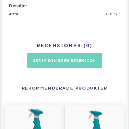
dygn. Dammsug sedan bort eventuella rester. Produkten
Detaljer
döljer inte bara lukten, tar bort den, vilket förhindrar att
Artnr
H01377
olyckor sker igen.
RECENSIONER
0
SKRIV DIN EGEN RECENSION
REKOMMENDERADE PRODUKTER