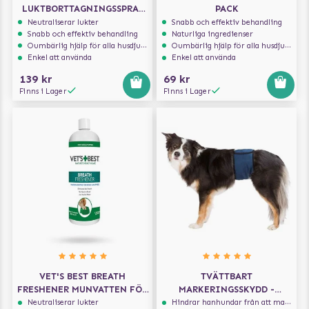
LUKTBORTTAGNINGSSPRAY
PACK
500 ML
Neutraliserar lukter
Snabb och effektiv behandling
Snabb och effektiv behandling
Naturliga ingredienser
Oumbärlig hjälp för alla husdjursägare
Oumbärlig hjälp för alla husdjursägare
Enkel att använda
Enkel att använda
139 kr
69 kr
Finns i Lager
Finns i Lager
VET'S BEST BREATH
TVÄTTBART
FRESHENER MUNVATTEN FÖR
MARKERINGSSKYDD -
HUND 500 ML
MÖRKBLÅ
Neutraliserar lukter
Hindrar hanhundar från att markera inomhus