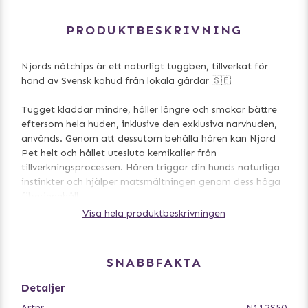
PRODUKTBESKRIVNING
Njords nötchips är ett naturligt tuggben, tillverkat för
hand av Svensk kohud från lokala gårdar 🇸🇪
Tugget kladdar mindre, håller längre och smakar bättre
eftersom hela huden, inklusive den exklusiva narvhuden,
används. Genom att dessutom behålla håren kan Njord
Pet helt och hållet utesluta kemikalier från
tillverkningsprocessen. Håren triggar din hunds naturliga
instinkter och hjälper matsmältningen genom dess höga
fiberinnehåll.
Visa hela produktbeskrivningen
Nötchipsen består av lufttorkad hud och ger ett lagom
tuggmotstånd. Det passar hundar av alla storlekar,
antingen som ett snacks för den större hunden eller en
SNABBFAKTA
längre sysselsättning för den mindre hunden.
Detaljer
Alla tugg tillverkas för hand och varje kohud är unik.
Artnr
N112S50