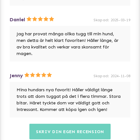
Daniel
Skapad
:
2025-03-19
Jag har provat många olika tugg till min hund,
men detta är helt klart favoriten! Håller länge, är
av bra kvalitet och verkar vara skonsamt för
magen.
Jenny
Skapad
:
2024-11-08
Mina hundars nya favorit! Håller väldigt länge
trots att dom tuggat på det i flera timmar. Stora
bitar. Håret tyckte dom var väldigt gott och
intressant. Kommer att köpa igen och igen!
SKRIV DIN EGEN RECENSION