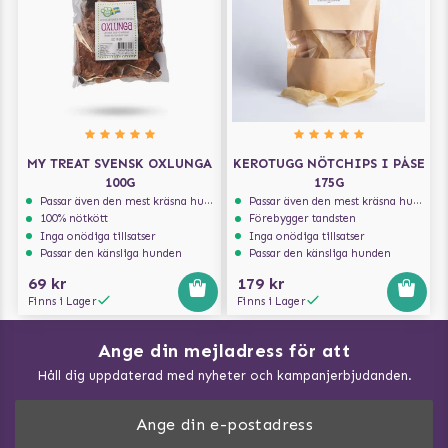
MY TREAT SVENSK OXLUNGA
KEROTUGG NÖTCHIPS I PÅSE
100G
175G
Passar även den mest kräsna hunden
Passar även den mest kräsna hunden
100% nötkött
Förebygger tandsten
Inga onödiga tillsatser
Inga onödiga tillsatser
Passar den känsliga hunden
Passar den känsliga hunden
69 kr
179 kr
Finns i Lager
Finns i Lager
Ange din mejladress för att
Vad kan hundar äta?
Håll dig uppdaterad med nyheter och kampanjerbjudanden.
Så mäter du din hund